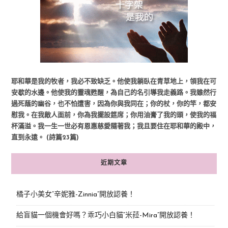
耶和華是我的牧者，我必不致缺乏。他使我躺臥在青草地上，領我在可
安歇的水邊。他使我的靈魂甦醒，為自己的名引導我走義路。我雖然行
過死蔭的幽谷，也不怕遭害，因為你與我同在；你的杖，你的竿，都安
慰我。在我敵人面前，你為我擺設筵席；你用油膏了我的頭，使我的福
杯滿溢。我一生一世必有恩惠慈愛隨著我；我且要住在耶和華的殿中，
直到永遠。 (詩篇23篇)
近期文章
橘子小美女“辛妮雅-Zinnia”開放認養！
給盲貓一個機會好嗎？乖巧小白貓“米菈-Mira”開放認養！