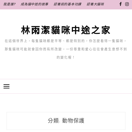
跳
我是誰?
成為貓中途的故事
認養前的基本功課
認養大貓咪
至
主
要
林雨潔貓咪中途之家
內
容
在這個世界上，每隻貓咪都是平等、都是特別的，你怎麼看待一隻貓咪，
那隻貓咪可能就會因你而有所改變，一份尊重和愛心往往會產生意想不到
的變化喔！
分類:
動物保護