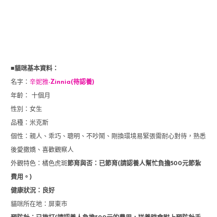
■貓咪基本資料：
名字：
辛妮雅
-Zinnia(待認養)
年齡： 十個月
性別：女生
品種：米克斯
個性：親人、乖巧、聰明、不吵鬧、剛換環境易緊張需耐心對待，熟悉
後愛撒嬌、喜歡觀察人
外觀特色：橘色虎斑
節育與否：已節育(請認養人幫忙負擔500元節紮
費用。)
健康狀況：良好
貓咪所在地：屏東市