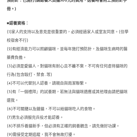
預防針：已施打(請認養人負擔500元的費用，送養時會附上預防針手
冊。)
■認養資格：
(1)家人的支持以及意見是很重要的，必須經過家人或室友同意。(住學
校宿舍不行)
(2)有經濟能力可以照顧貓咪，並每年施打預防針，及貓咪生病時的醫
藥費負擔。
(3)必須是愛貓人，對貓咪有耐心且不離不棄，不可有任何虐待貓咪的
行為(包含毆打、禁食…等)
(4)不可以代替別人認養，請親自與雨潔聯繫。
(5)有『一個禮拜』的試養期，若無法與貓咪適應或其他理由請把貓咪
還我。
(6)不可關籠以及鏈貓，不可以給貓咪吃人的食物。
(7)男生必須服完兵役才能認養。
(8)不排斥養貓新手，但必須有正確的飼養觀念，請先做好功課。
(9)需接受定期追蹤，我不會無故打擾。