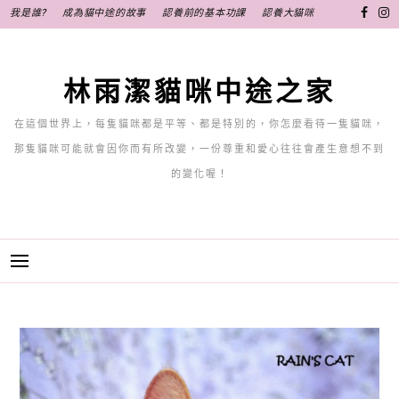
跳
我是誰?
成為貓中途的故事
認養前的基本功課
認養大貓咪
至
主
要
林雨潔貓咪中途之家
內
容
在這個世界上，每隻貓咪都是平等、都是特別的，你怎麼看待一隻貓咪，
那隻貓咪可能就會因你而有所改變，一份尊重和愛心往往會產生意想不到
的變化喔！