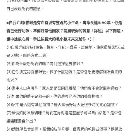
(15)請以mail、FB或留言板聯繫，每隻貓咪在我心中都很重要，所以請
自己表現認養的誠意。
■自我介紹(貓咪是有血有淚有靈魂的小生命，壽命長達15-20年，你是
否已做好功課、準備好帶他回家？請展現你的誠意「詳述」以下問題，
讓中途放心將一手拉拔長大的毛小孩未來交給你。)：
(1)自我詳細介紹(姓名、性別、年紀、職業、居住地、住家環境(透天或
是大樓)、聯絡方式……等）
(2)你為什麼想認養貓咪？為何選擇這隻貓咪？
(3)在你決定認養貓咪後，做了什麼功課？是否會想更瞭解貓咪真正的
需求？
(4)家中人口有哪些？家人是是否同意養貓？他們會不會對寵物過敏？
(5)如果你的房子是租來的，你的房東允許你飼養寵物嗎？
(6)家中是否還有其他寵物？是否預備好每天花很多時間關心寵物？
(7)預備如何照顧貓咪？飼養在房間還是整屋子可以自由活動？是否會
讓貓咪獨自外出？
(8)請說明飲食計畫，預備給貓咪吃哪一個廠牌的乾糧或濕糧？選擇此