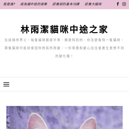
跳
我是誰?
成為貓中途的故事
認養前的基本功課
認養大貓咪
至
主
要
林雨潔貓咪中途之家
內
容
在這個世界上，每隻貓咪都是平等、都是特別的，你怎麼看待一隻貓咪，
那隻貓咪可能就會因你而有所改變，一份尊重和愛心往往會產生意想不到
的變化喔！