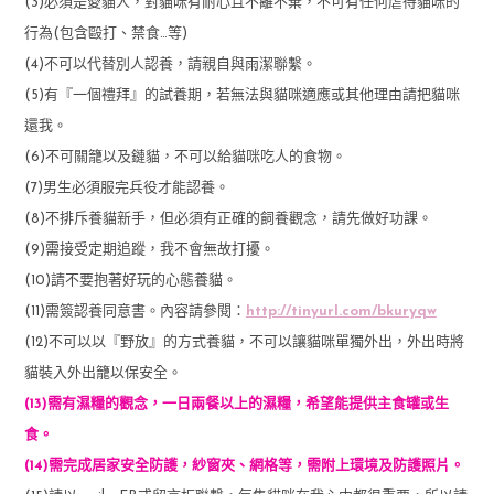
(3)必須是愛貓人，對貓咪有耐心且不離不棄，不可有任何虐待貓咪的
行為(包含毆打、禁食…等)
(4)不可以代替別人認養，請親自與雨潔聯繫。
(5)有『一個禮拜』的試養期，若無法與貓咪適應或其他理由請把貓咪
還我。
(6)不可關籠以及鏈貓，不可以給貓咪吃人的食物。
(7)男生必須服完兵役才能認養。
(8)不排斥養貓新手，但必須有正確的飼養觀念，請先做好功課。
(9)需接受定期追蹤，我不會無故打擾。
(10)請不要抱著好玩的心態養貓。
(11)需簽認養同意書。內容請參閱：
http://tinyurl.com/bkuryqw
(12)不可以以『野放』的方式養貓，不可以讓貓咪單獨外出，外出時將
貓裝入外出籠以保安全。
(13)需有濕糧的觀念，一日兩餐以上的濕糧，希望能提供主食罐或生
食。
(14)需完成居家安全防護，紗窗夾、網格等，需附上環境及防護照片。