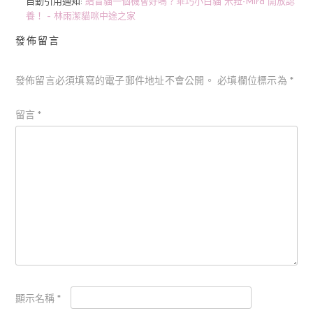
自動引用通知:
給盲貓一個機會好嗎？乖巧小白貓“米菈-Mira”開放認
養！ – 林雨潔貓咪中途之家
發佈留言
發佈留言必須填寫的電子郵件地址不會公開。
必填欄位標示為
*
留言
*
顯示名稱
*