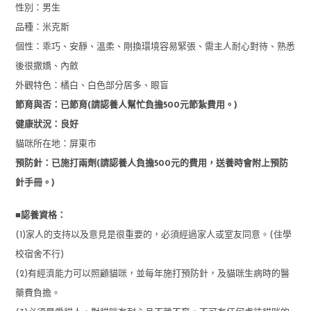
性別：男生
品種：米克斯
個性：乖巧、安靜、溫柔、剛換環境容易緊張、需主人耐心對待、熟悉
後很撒嬌、內斂
外觀特色：橘白、白色部分居多、眼盲
節育與否：已節育(請認養人幫忙負擔500元節紮費用。)
健康狀況：良好
貓咪所在地：屏東市
預防針：已施打兩劑(請認養人負擔500元的費用，送養時會附上預防
針手冊。)
■認養資格：
(1)家人的支持以及意見是很重要的，必須經過家人或室友同意。(住學
校宿舍不行)
(2)有經濟能力可以照顧貓咪，並每年施打預防針，及貓咪生病時的醫
藥費負擔。