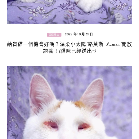
2025 年 10 月 21 日
已經送出
給盲貓一個機會好嗎？溫柔小太陽“路莫斯-Lumos”開放
認養！(貓咪已經送出^^)