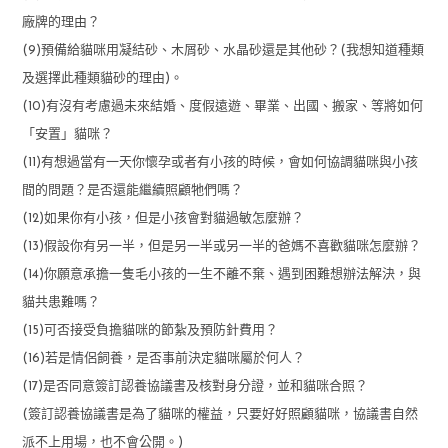
廠牌的理由？
(9)預備給貓咪用凝結砂、木屑砂、水晶砂還是其他砂？(我想知道種類
及選擇此種類貓砂的理由)。
(10)有沒有考慮過未來結婚、度假遠遊、畢業、出國、搬家、等將如何
「安置」貓咪？
(11)有想過當有一天你懷孕或者有小孩的時候，會如何協調貓咪與小孩
間的問題？是否還能繼續照顧牠們嗎？
(12)如果你有小孩，但是小孩會對貓過敏怎麼辦？
(13)假設你有另一半，但是另一半或另一半的爸媽不喜歡貓咪怎麼辦？
(14)你願意承擔一隻毛小孩的一生不離不棄、遇到困難想辦法解決，與
貓共患難嗎？
(15)可否接受負擔貓咪的節紮及預防針費用？
(16)若是情侶飼養，是否事前決定貓咪屬於何人？
(17)是否同意簽訂認養協議書及核對身分證，並和貓咪合照？
(簽訂認養協議書是為了貓咪的權益，只要好好照顧貓咪，協議書自然
派不上用場，也不會公開。)