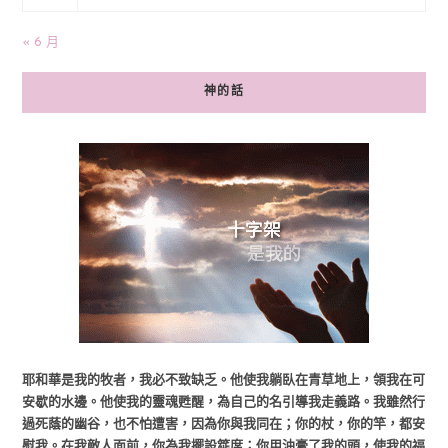
« 6 月
神的話
耶和華是我的牧者，我必不致缺乏。他使我躺臥在青草地上，領我在可
安歇的水邊。他使我的靈魂甦醒，為自己的名引導我走義路。我雖然行
過死蔭的幽谷，也不怕遭害，因為你與我同在；你的杖，你的竿，都安
慰我。在我敵人面前，你為我擺設筵席；你用油膏了我的頭，使我的福