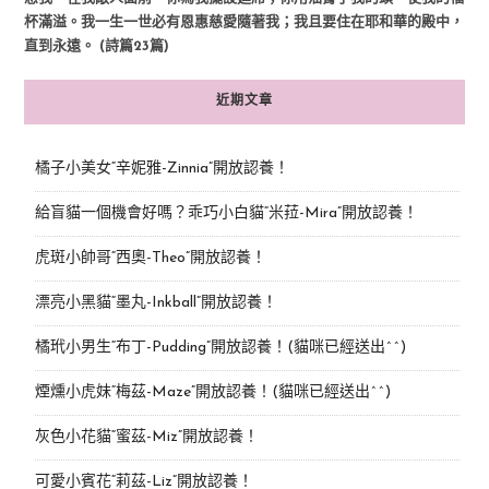
杯滿溢。我一生一世必有恩惠慈愛隨著我；我且要住在耶和華的殿中，
直到永遠。 (詩篇23篇)
近期文章
橘子小美女“辛妮雅-Zinnia”開放認養！
給盲貓一個機會好嗎？乖巧小白貓“米菈-Mira”開放認養！
虎斑小帥哥“西奧-Theo”開放認養！
漂亮小黑貓“墨丸-Inkball”開放認養！
橘玳小男生“布丁-Pudding”開放認養！(貓咪已經送出^^)
煙燻小虎妹“梅茲-Maze”開放認養！(貓咪已經送出^^)
灰色小花貓“蜜茲-Miz”開放認養！
可愛小賓花“莉茲-Liz”開放認養！