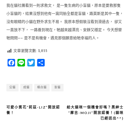
我在貓社團看到一則求救文， 是一隻生病的小盲貓，原本是要救那隻
小盲貓的，結果沒想到他有一窩同胎全都是盲貓，路莫斯是其中一隻，
沒有眼睛的小貓在野外求生不易。 我原本想假裝沒看到滑過去， 卻又
一直放不下， 一路養到現在，牠越來越漂亮、安靜又穩定。 今天想替
牠問問—— 是不是有機會，遇見那個願意給牠幸福的人。
文章瀏覽次數:
2,855
Facebook
Line
Twitter
分
享
公貓
成貓
橘白貓
盲貓
可愛小賓花“莉茲-LIZ”開放認
給大貓咪一個機會好嗎？黑紳士
文
養！
“摩吉-MOJI”開放認養！(貓咪
章
已經送出^^)
導