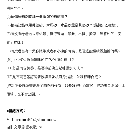
獨自外出？
(6)預備給貓咪吃哪一個廠牌的貓乾糧？
(7)預備給貓咪用凝結砂、木屑砂、水晶砂還是其他砂？(我想知道種類)。
(8)有沒有考慮過未來結婚、度假遠遊、畢業、出國、搬家、等將如何「安
置」貓咪？
(9)有想過當有一天你懷孕或者有小孩的時候，是否還能繼續照顧牠們嗎？
(10)可否接受負擔貓咪的節?及預防針費用？
(11)若是情侶飼養，是否事前決定貓咪屬於何人？
(12)是否同意簽訂認養協議書及核對身分證，並和貓咪合照？
(簽訂認養協議書是為了貓咪的權益，只要好好照顧貓咪，協議書自然派不上
用場，也不會公開。)
■
聯絡方式：
Mail:
mensuno101@yahoo.com.tw
文章瀏覽次數:
31