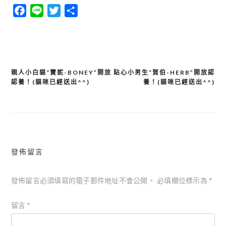
Facebook
Line
Twitter
分
享
親人小白貓“寶妮-BONEY”開放
貼心小男生“賀伯-HERB”開放認
文
認養！(貓咪已經送出^^)
養！(貓咪已經送出^^)
章
導
覽
發佈留言
發佈留言必須填寫的電子郵件地址不會公開。
必填欄位標示為
*
留言
*