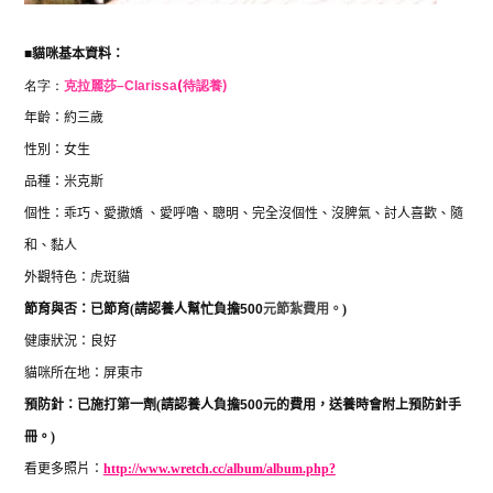
■
貓咪基本資料：
名字：
克拉麗莎
–
Clarissa
(
待認養)
年齡：約三歲
性別：女生
品種：米克斯
個性：乖巧、愛撒嬌 、愛呼嚕、聰明、完全沒個性、沒脾氣、討人喜歡、隨
和、黏人
外觀特色：虎斑貓
節育與否：已節育
(
請認養人幫忙負擔
500
元節紮費用。
)
健康狀況：良好
貓咪所在地：屏東市
預防針：已施打第一劑
(
請認養人負擔
500
元的費用，送養時會附上預防針手
冊。
)
看更多照片：
http://www.wretch.cc/album/album.php?