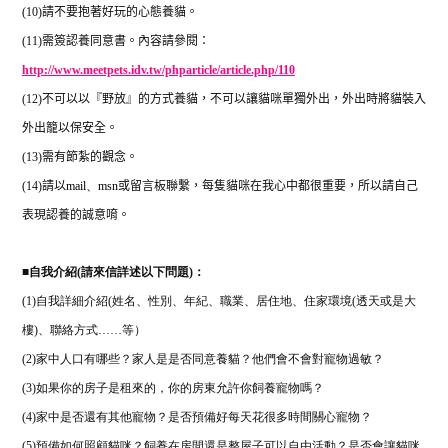
(10)
請不要抱著好玩的心態養貓。
(11)
需簽認養同意書。內容請參閱：
http://www.meetpets.idv.tw/phparticle/article.php/110
(12)
不可以以『野放』的方式養貓，不可以讓貓咪單獨外出，外出時將貓裝入
外出籠以保安全。
(13)
需有節紮的觀念。
(14)
請以
mail
、
msn
或留言板聯繫，每隻貓咪在我心中都很重要，所以請自己
表現認養的誠意唷。
■
自我介紹(請來信詳述以下問題)：
(1)自我詳細介紹(姓名、性別、年紀、職業、居住地、住家環境(透天或是大
樓)、聯絡方式……等）
(2)家中人口有哪些？家人是是否同意養貓？他們會不會對寵物過敏？
(3)如果你的房子是租來的，你的房東允許你飼養寵物嗎？
(4)家中是否還有其他寵物？是否預備好每天花很多時間關心寵物？
(5)預備如何照顧貓咪？飼養在房間還是整屋子可以自由活動？是否會讓貓咪