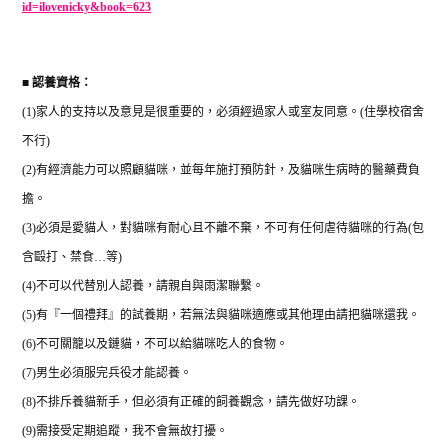
id=ilovenicky&book=623
■
認養資格：
(1)
家人的支持以及意見是很重要的，必須經過家人或室友同意。
(
住學校宿舍
不行
)
(2)
有經濟能力可以照顧貓咪，並每年施打預防針，及貓咪生病時的醫藥費負
擔。
(3)
必須是愛貓人，對貓咪有耐心且不離不棄，不可有任何虐待貓咪的行為
(
包
含毆打、禁食
…
等
)
(4)
不可以代替別人認養，請親自與雨潔聯繫。
(5)
有『一個禮拜』的試養期，若無法與貓咪適應或其他理由請把貓咪還我。
(6)
不可關籠以及鏈貓，不可以給貓咪吃人的食物。
(7)
男生必須服完兵役才能認養。
(8)
不排斥養貓新手，但必須有正確的飼養觀念，請先做好功課。
(9)
需接受定期追蹤，我不會無故打擾。