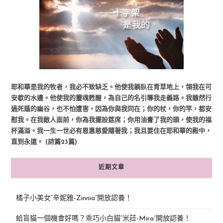
耶和華是我的牧者，我必不致缺乏。他使我躺臥在青草地上，領我在可
安歇的水邊。他使我的靈魂甦醒，為自己的名引導我走義路。我雖然行
過死蔭的幽谷，也不怕遭害，因為你與我同在；你的杖，你的竿，都安
慰我。在我敵人面前，你為我擺設筵席；你用油膏了我的頭，使我的福
杯滿溢。我一生一世必有恩惠慈愛隨著我；我且要住在耶和華的殿中，
直到永遠。 (詩篇23篇)
近期文章
橘子小美女“辛妮雅-Zinnia”開放認養！
給盲貓一個機會好嗎？乖巧小白貓“米菈-Mira”開放認養！