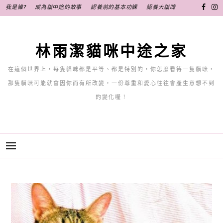
跳
我是誰?
成為貓中途的故事
認養前的基本功課
認養大貓咪
至
主
要
林雨潔貓咪中途之家
內
容
在這個世界上，每隻貓咪都是平等、都是特別的，你怎麼看待一隻貓咪，
那隻貓咪可能就會因你而有所改變，一份尊重和愛心往往會產生意想不到
的變化喔！