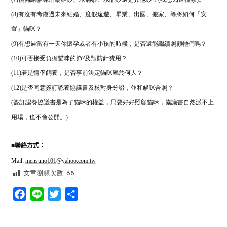
(8)有沒有考慮過未來結婚、度假遠遊、畢業、出國、搬家、等將如何「安
置」貓咪？
(9)有想過當有一天你懷孕或者有小孩的時候，是否還能繼續照顧牠們嗎？
(10)可否接受負擔貓咪的節?及預防針費用？
(11)若是情侶飼養，是否事前決定貓咪屬於何人？
(12)是否同意簽訂認養協議書及核對身分證，並和貓咪合照？
(簽訂認養協議書是為了貓咪的權益，只要好好照顧貓咪，協議書自然派不上
用場，也不會公開。)
■
聯絡方式：
Mail:
mensuno101@yahoo.com.tw
文章瀏覽次數:
68
Facebook
Line
Twitter
分
享