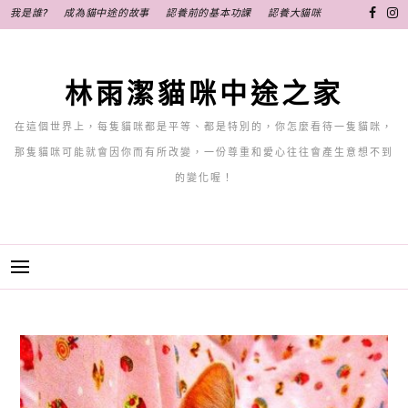
跳
我是誰?
成為貓中途的故事
認養前的基本功課
認養大貓咪
至
主
要
林雨潔貓咪中途之家
內
容
在這個世界上，每隻貓咪都是平等、都是特別的，你怎麼看待一隻貓咪，
那隻貓咪可能就會因你而有所改變，一份尊重和愛心往往會產生意想不到
的變化喔！