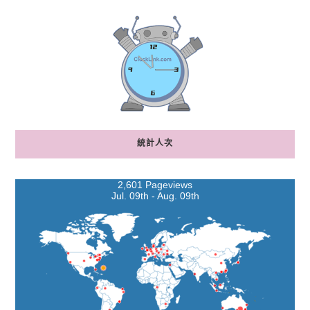
統計人次
2,601 Pageviews
Jul. 09th - Aug. 09th