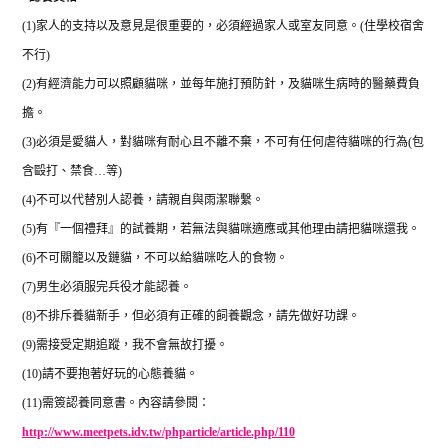
(1)
家人的支持以及意見是很重要的，必須經過家人或室友同意。
(
住學校宿舍
不行
)
(2)
有經濟能力可以照顧貓咪，並每年施打預防針，及貓咪生病時的醫藥費負
擔。
(3)
必須是愛貓人，對貓咪有耐心且不離不棄，不可有任何虐待貓咪的行為
(
包
含毆打、禁食
…
等
)
(4)
不可以代替別人認養，請親自與雨潔聯繫。
(5)
有『一個禮拜』的試養期，若無法與貓咪適應或其他理由請把貓咪還我。
(6)
不可關籠以及鏈貓，不可以給貓咪吃人的食物。
(7)
男生必須服完兵役才能認養。
(8)
不排斥養貓新手，但必須有正確的飼養觀念，請先做好功課。
(9)
需接受定期追蹤，我不會無故打擾。
(10)
請不要抱著好玩的心態養貓。
(11)
需簽認養同意書。內容請參閱：
http://www.meetpets.idv.tw/phparticle/article.php/110