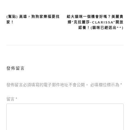
(幫貼) 高雄，狗狗家樂福要找
給大貓咪一個機會好嗎？美麗貴
文
家！
婦“克拉麗莎-CLARISSA”開放
章
認養！(貓咪已經送出^^)
導
覽
發佈留言
發佈留言必須填寫的電子郵件地址不會公開。
必填欄位標示為
*
留言
*