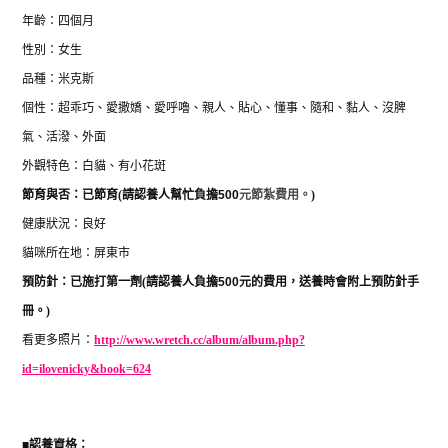
年齡：四個月
性別：女生
品種：米克斯
個性：超乖巧、愛撒嬌、愛呼嚕、親人、貼心、懂事、隨和、黏人、沒脾
氣、活潑、外面
外觀特色：白貓、有小花斑
節育與否：已節育
(
請認養人幫忙負擔
500
元節紮費用。
)
健康狀況：良好
貓咪所在地：屏東市
預防針：已施打第一劑
(
請認養人負擔
500
元的費用，送養時會附上預防針手
冊。
)
看更多照片：
http://www.wretch.cc/album/album.php?
id=ilovenicky&book=624
■
認養資格：