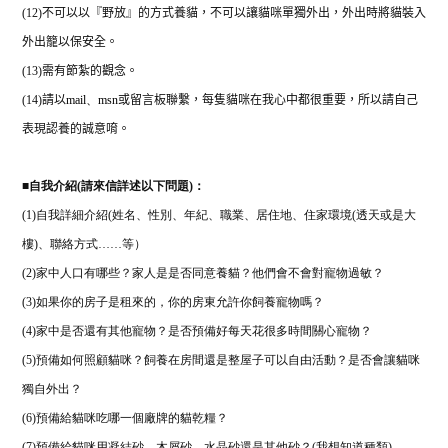
(12)
不可以以『野放』的方式養貓，不可以讓貓咪單獨外出，外出時將貓裝入
外出籠以保安全。
(13)
需有節紮的觀念。
(14)
請以
mail
、
msn
或留言板聯繫，每隻貓咪在我心中都很重要，所以請自己
表現認養的誠意唷。
■
自我介紹(請來信詳述以下問題)：
(1)
自我詳細介紹(姓名、性別、年紀、職業、居住地、住家環境(透天或是大
樓)、聯絡方式……等）
(2)家中人口有哪些？家人是是否同意養貓？他們會不會對寵物過敏？
(3)如果你的房子是租來的，你的房東允許你飼養寵物嗎？
(4)家中是否還有其他寵物？是否預備好每天花很多時間關心寵物？
(5)預備如何照顧貓咪？飼養在房間還是整屋子可以自由活動？是否會讓貓咪
獨自外出？
(6)預備給貓咪吃哪一個廠牌的貓乾糧？
(7)預備給貓咪用凝結砂、木屑砂、水晶砂還是其他砂？(我想知道種類)。