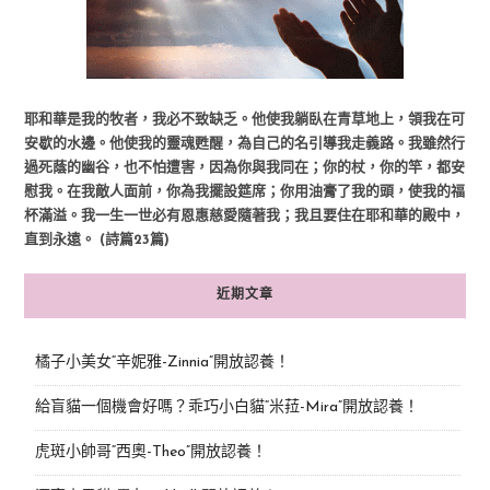
耶和華是我的牧者，我必不致缺乏。他使我躺臥在青草地上，領我在可
安歇的水邊。他使我的靈魂甦醒，為自己的名引導我走義路。我雖然行
過死蔭的幽谷，也不怕遭害，因為你與我同在；你的杖，你的竿，都安
慰我。在我敵人面前，你為我擺設筵席；你用油膏了我的頭，使我的福
杯滿溢。我一生一世必有恩惠慈愛隨著我；我且要住在耶和華的殿中，
直到永遠。 (詩篇23篇)
近期文章
橘子小美女“辛妮雅-Zinnia”開放認養！
給盲貓一個機會好嗎？乖巧小白貓“米菈-Mira”開放認養！
虎斑小帥哥“西奧-Theo”開放認養！