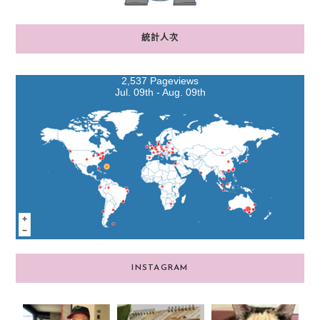
統計人次
2,537 Pageviews
Jul. 09th - Aug. 09th
INSTAGRAM