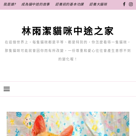
跳
我是誰?
成為貓中途的故事
認養前的基本功課
認養大貓咪
至
主
要
林雨潔貓咪中途之家
內
容
在這個世界上，每隻貓咪都是平等、都是特別的，你怎麼看待一隻貓咪，
那隻貓咪可能就會因你而有所改變，一份尊重和愛心往往會產生意想不到
的變化喔！