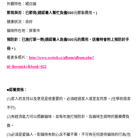
外觀特色：橘白貓
節育與否：已節育
(
請認養人幫忙負擔
500
元節紮費用。
)
健康狀況：良好
貓咪所在地：屏東市
預防針：已施打第一劑
(
請認養人負擔
500
元的費用，送養時會附上預防針手
冊。
)
看更多照片：
http://www.wretch.cc/album/album.php?
id=ilovenicky&book=622
■
認養資格：
(1)
家人的支持以及意見是很重要的，必須經過家人或室友同意。
(
住學校宿舍
不行
)
(2)
有經濟能力可以照顧貓咪，並每年施打預防針，及貓咪生病時的醫藥費負
擔。
(3)
必須是愛貓人，對貓咪有耐心且不離不棄，不可有任何虐待貓咪的行為
(
包