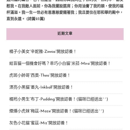
慰我。在我敵人面前，你為我擺設筵席；你用油膏了我的頭，使我的福
杯滿溢。我一生一世必有恩惠慈愛隨著我；我且要住在耶和華的殿中，
直到永遠。 (詩篇23篇)
近期文章
橘子小美女“辛妮雅-Zinnia”開放認養！
給盲貓一個機會好嗎？乖巧小白貓“米菈-Mira”開放認養！
虎斑小帥哥“西奧-Theo”開放認養！
漂亮小黑貓“墨丸-Inkball”開放認養！
橘玳小男生“布丁-Pudding”開放認養！(貓咪已經送出^^)
煙燻小虎妹“梅茲-Maze”開放認養！(貓咪已經送出^^)
灰色小花貓“蜜茲-Miz”開放認養！