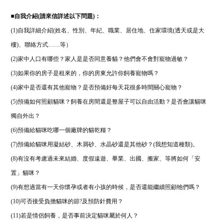
■
自我介紹(請來信詳述以下問題)：
(1)自我詳細介紹(姓名、性別、年紀、職業、居住地、住家環境(透天或是大
樓)、聯絡方式……等）
(2)家中人口有哪些？家人是是否同意養貓？他們會不會對寵物過敏？
(3)如果你的房子是租來的，你的房東允許你飼養寵物嗎？
(4)家中是否還有其他寵物？是否預備好每天花很多時間關心寵物？
(5)預備如何照顧貓咪？飼養在房間還是整屋子可以自由活動？是否會讓貓咪
獨自外出？
(6)預備給貓咪吃哪一個廠牌的貓乾糧？
(7)預備給貓咪用凝結砂、木屑砂、水晶砂還是其他砂？(我想知道種類)。
(8)有沒有考慮過未來結婚、度假遠遊、畢業、出國、搬家、等將如何「安
置」貓咪？
(9)有想過當有一天你懷孕或者有小孩的時候，是否還能繼續照顧牠們嗎？
(10)可否接受負擔貓咪的節?及預防針費用？
(11)若是情侶飼養，是否事前決定貓咪屬於何人？