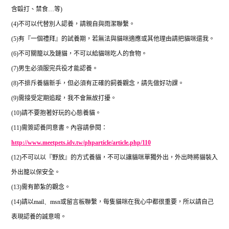
含毆打、禁食
…
等
)
(4)
不可以代替別人認養，請親自與雨潔聯繫。
(5)
有『一個禮拜』的試養期，若無法與貓咪適應或其他理由請把貓咪還我。
(6)
不可關籠以及鏈貓，不可以給貓咪吃人的食物。
(7)
男生必須服完兵役才能認養。
(8)
不排斥養貓新手，但必須有正確的飼養觀念，請先做好功課。
(9)
需接受定期追蹤，我不會無故打擾。
(10)
請不要抱著好玩的心態養貓。
(11)
需簽認養同意書。內容請參閱：
http://www.meetpets.idv.tw/phparticle/article.php/110
(12)
不可以以『野放』的方式養貓，不可以讓貓咪單獨外出，外出時將貓裝入
外出籠以保安全。
(13)
需有節紮的觀念。
(14)
請以
mail
、
msn
或留言板聯繫，每隻貓咪在我心中都很重要，所以請自己
表現認養的誠意唷。