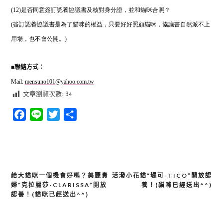
(12)是否同意簽訂認養協議書及核對身分證，並和貓咪合照？
(簽訂認養協議書是為了貓咪的權益，只要好好照顧貓咪，協議書自然派不上
用場，也不會公開。)
■
聯絡方式：
Mail:
mensuno101@yahoo.com.tw
文章瀏覽次數:
34
Facebook
Line
Twitter
分
享
給大貓咪一個機會好嗎？美麗貴
活潑小花貓“堤可-TICO”開放認
文
婦“克拉麗莎-CLARISSA”開放
養！(貓咪已經送出^^)
章
認養！(貓咪已經送出^^)
導