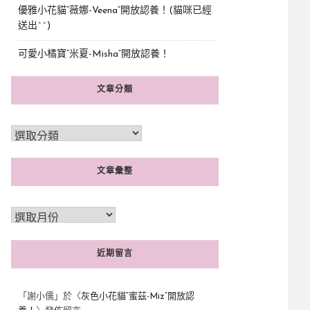
優雅小花貓“薇娜-Veena”開放認養！(貓咪已經
送出^^)
可愛小橘寶”米夏-Misha”開放認養！
文章分類
文章彙整
近期留言
「
謝小儒
」於〈
灰色小花貓“蜜茲-Miz”開放認