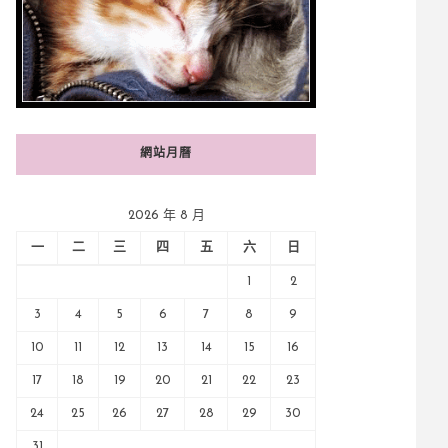
網站月曆
2026 年 8 月
一
二
三
四
五
六
日
1
2
3
4
5
6
7
8
9
10
11
12
13
14
15
16
17
18
19
20
21
22
23
24
25
26
27
28
29
30
31