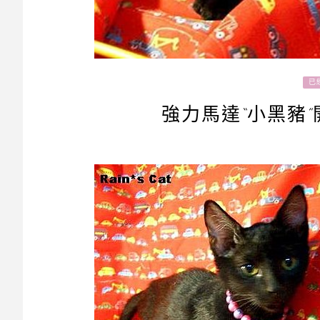
已
強力馬達“小黑豬”