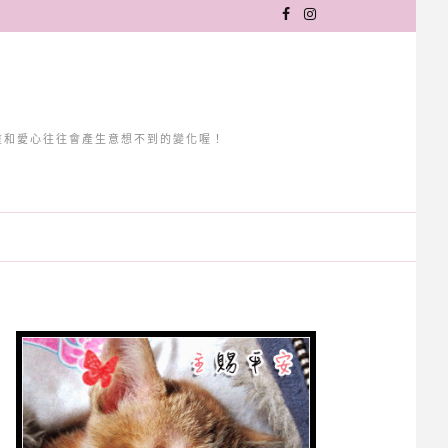
重和愛心往往會產生意想不到的變化喔！