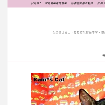
跳
我是誰?
成為貓中途的故事
認養前的基本功課
認養
至
主
要
內
容
在這個世界上，每隻貓咪都是平等、都
我