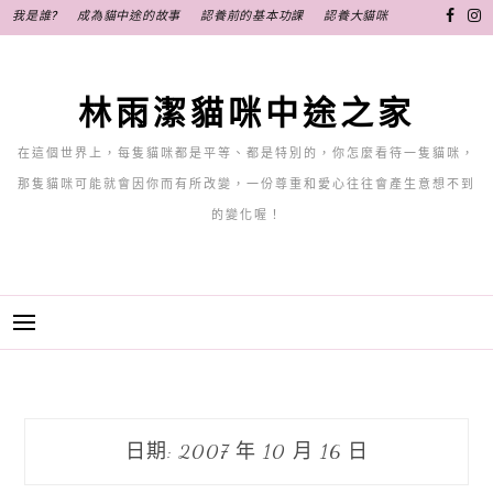
跳
我是誰?
成為貓中途的故事
認養前的基本功課
認養大貓咪
至
主
要
林雨潔貓咪中途之家
內
容
在這個世界上，每隻貓咪都是平等、都是特別的，你怎麼看待一隻貓咪，
那隻貓咪可能就會因你而有所改變，一份尊重和愛心往往會產生意想不到
的變化喔！
日期:
2007 年 10 月 16 日