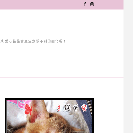
重和愛心往往會產生意想不到的變化喔！