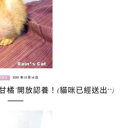
經送出
2007 年 10 月 16 日
橘”開放認養！(貓咪已經送出^^)