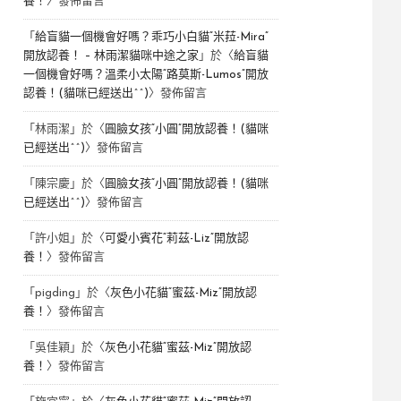
養！
〉發佈留言
「
給盲貓一個機會好嗎？乖巧小白貓“米菈-Mira”
開放認養！ – 林雨潔貓咪中途之家
」於〈
給盲貓
一個機會好嗎？溫柔小太陽“路莫斯-Lumos”開放
認養！(貓咪已經送出^^)
〉發佈留言
「
林雨潔
」於〈
圓臉女孩“小圓”開放認養！(貓咪
已經送出^^)
〉發佈留言
「
陳宗慶
」於〈
圓臉女孩“小圓”開放認養！(貓咪
已經送出^^)
〉發佈留言
「
許小姐
」於〈
可愛小賓花“莉茲-Liz”開放認
養！
〉發佈留言
「
pigding
」於〈
灰色小花貓“蜜茲-Miz”開放認
養！
〉發佈留言
「
吳佳穎
」於〈
灰色小花貓“蜜茲-Miz”開放認
養！
〉發佈留言