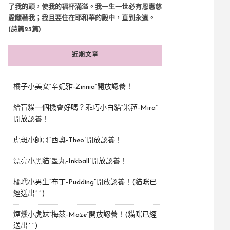
了我的頭，使我的福杯滿溢。我一生一世必有恩惠慈
愛隨著我；我且要住在耶和華的殿中，直到永遠。
(詩篇23篇)
近期文章
橘子小美女“辛妮雅-Zinnia”開放認養！
給盲貓一個機會好嗎？乖巧小白貓“米菈-Mira”
開放認養！
虎斑小帥哥“西奧-Theo”開放認養！
漂亮小黑貓“墨丸-Inkball”開放認養！
橘玳小男生“布丁-Pudding”開放認養！(貓咪已
經送出^^)
煙燻小虎妹“梅茲-Maze”開放認養！(貓咪已經
送出^^)