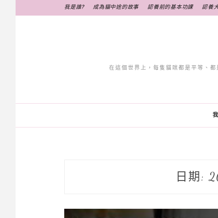
跳
我是誰?
成為貓中途的故事
認養前的基本功課
認養
至
主
要
內
容
在這個世界上，每隻貓咪都是平等、都
我
日期:
2