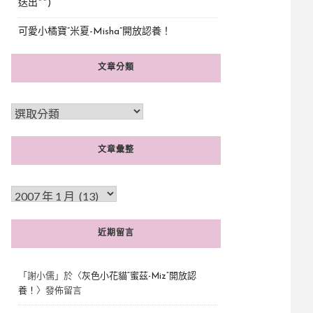
送出^^)
可愛小橘寶”米夏-Misha”開放認養！
文章分類
文章彙整
近期留言
「
謝小儒
」於〈
灰色小花貓“蜜茲-Miz”開放認
養！
〉發佈留言