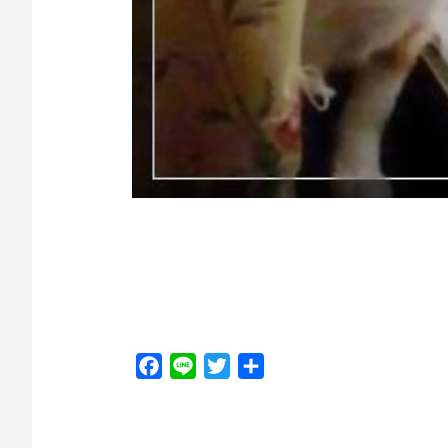
Facebook
Line
Twitter
分
享