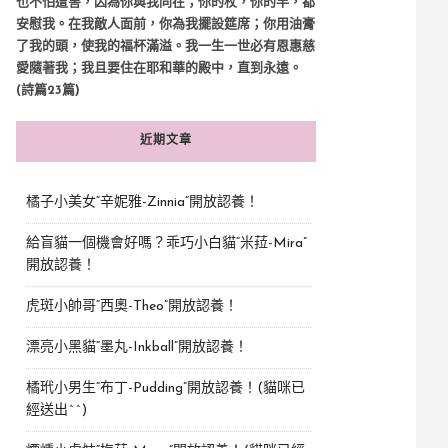
也不怕遭害，因為你與我同在；你的杖，你的竿，都
安慰我。在我敵人面前，你為我擺設筵席；你用油膏
了我的頭，使我的福杯滿溢。我一生一世必有恩惠慈
愛隨著我；我且要住在耶和華的殿中，直到永遠。
(詩篇23篇)
近期文章
橘子小美女“辛妮雅-Zinnia”開放認養！
給盲貓一個機會好嗎？乖巧小白貓“米菈-Mira”
開放認養！
虎斑小帥哥“西奧-Theo”開放認養！
漂亮小黑貓“墨丸-Inkball”開放認養！
橘玳小男生“布丁-Pudding”開放認養！(貓咪已
經送出^^)