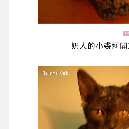
已
奶人的小裘莉開放