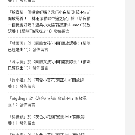
養！
〉發佈留言
「
給盲貓一個機會好嗎？乖巧小白貓“米菈-Mira”
開放認養！ – 林雨潔貓咪中途之家
」於〈
給盲貓
一個機會好嗎？溫柔小太陽“路莫斯-Lumos”開放
認養！(貓咪已經送出^^)
〉發佈留言
「
林雨潔
」於〈
圓臉女孩“小圓”開放認養！(貓咪
已經送出^^)
〉發佈留言
「
陳宗慶
」於〈
圓臉女孩“小圓”開放認養！(貓咪
已經送出^^)
〉發佈留言
「
許小姐
」於〈
可愛小賓花“莉茲-Liz”開放認
養！
〉發佈留言
「
pigding
」於〈
灰色小花貓“蜜茲-Miz”開放認
養！
〉發佈留言
「
吳佳穎
」於〈
灰色小花貓“蜜茲-Miz”開放認
養！
〉發佈留言