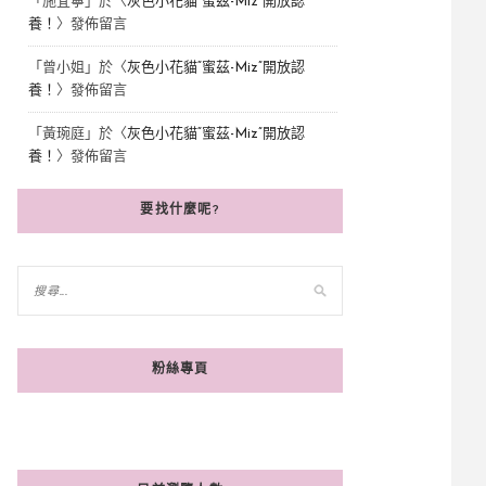
「
施宜寧
」於〈
灰色小花貓“蜜茲-Miz”開放認
養！
〉發佈留言
「
曾小姐
」於〈
灰色小花貓“蜜茲-Miz”開放認
養！
〉發佈留言
「
黃琬庭
」於〈
灰色小花貓“蜜茲-Miz”開放認
養！
〉發佈留言
要找什麼呢?
粉絲專頁