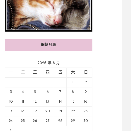
網站月曆
2026 年 8 月
一
二
三
四
五
六
日
1
2
3
4
5
6
7
8
9
10
11
12
13
14
15
16
17
18
19
20
21
22
23
24
25
26
27
28
29
30
31