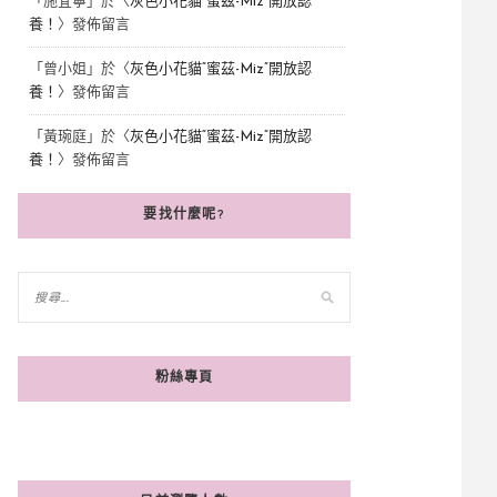
「
施宜寧
」於〈
灰色小花貓“蜜茲-Miz”開放認
養！
〉發佈留言
「
曾小姐
」於〈
灰色小花貓“蜜茲-Miz”開放認
養！
〉發佈留言
「
黃琬庭
」於〈
灰色小花貓“蜜茲-Miz”開放認
養！
〉發佈留言
要找什麼呢?
粉絲專頁