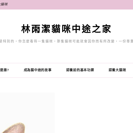
大貓咪
林雨潔貓咪中途之家
是特別的，你怎麼看待一隻貓咪，那隻貓咪可能就會因你而有所改變，一份尊
是誰?
成為貓中途的故事
認養前的基本功課
認養大貓咪