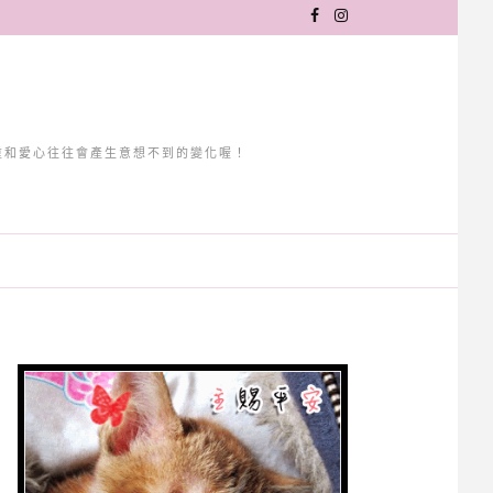
重和愛心往往會產生意想不到的變化喔！