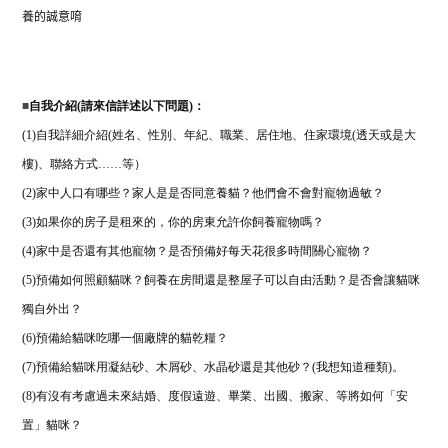
養的誠意唷
■
自我介紹(請來信詳述以下問題)：
(1)
自我詳細介紹
(
姓名、性別、年紀、職業、居住地、住家環境
(
透天或是大
樓
)
、聯絡方式
……
等）
(2)
家中人口有哪些？家人是是否同意養貓？他們會不會對寵物過敏？
(3)
如果你的房子是租來的，你的房東允許你飼養寵物嗎？
(4)
家中是否還有其他寵物？是否預備好每天花很多時間關心寵物？
(5)
預備如何照顧貓咪？飼養在房間還是整屋子可以自由活動？是否會讓貓咪
獨自外出？
(6)
預備給貓咪吃哪一個廠牌的貓乾糧？
(7)
預備給貓咪用凝結砂、木屑砂、水晶砂還是其他砂？
(
我想知道種類
)
。
(8)
有沒有考慮過未來結婚、度假遠遊、畢業、出國、搬家、等將如何「安
置」貓咪？