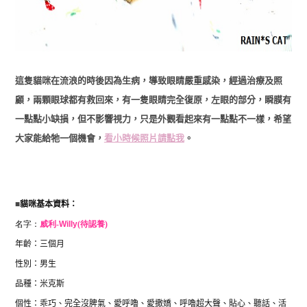
這隻貓咪在流浪的時後因為生病，導致眼睛嚴重感染，經過治療及照
顧，兩顆眼球都有救回來，有一隻眼睛完全復原，左眼的部分，瞬膜有
一點點小缺損，但不影響視力，只是外觀看起來有一點點不一樣，希望
大家能給牠一個機會，
看小時候照片請點我
。
■
貓咪基本資料：
名字：
威利-
Willy
(待認養)
年齡：三個月
性別：男生
品種：米克斯
個性：乖巧、完全沒脾氣、愛呼嚕、愛撒嬌、呼嚕超大聲、貼心
、聽話、活