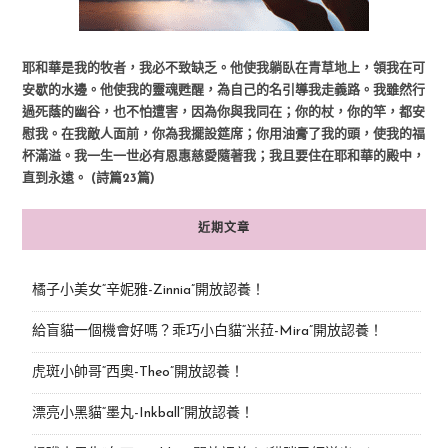
耶和華是我的牧者，我必不致缺乏。他使我躺臥在青草地上，領我在可
安歇的水邊。他使我的靈魂甦醒，為自己的名引導我走義路。我雖然行
過死蔭的幽谷，也不怕遭害，因為你與我同在；你的杖，你的竿，都安
慰我。在我敵人面前，你為我擺設筵席；你用油膏了我的頭，使我的福
杯滿溢。我一生一世必有恩惠慈愛隨著我；我且要住在耶和華的殿中，
直到永遠。 (詩篇23篇)
近期文章
橘子小美女“辛妮雅-Zinnia”開放認養！
給盲貓一個機會好嗎？乖巧小白貓“米菈-Mira”開放認養！
虎斑小帥哥“西奧-Theo”開放認養！
漂亮小黑貓“墨丸-Inkball”開放認養！