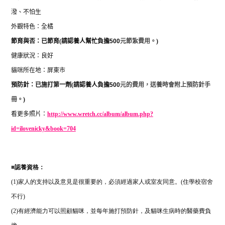
潑、不怕生
外觀特色：全橘
節育與否：已節育
(
請認養人幫忙負擔
500
元節紮費用。
)
健康狀況：良好
貓咪所在地：屏東市
預防針：已施打第一劑
(
請認養人負擔
500
元的費用，送養時會附上預防針手
冊。
)
看更多照片：
http://www.wretch.cc/album/album.php?
id=ilovenicky&book=704
■
認養資格：
(1)
家人的支持以及意見是很重要的，必須經過家人或室友同意。
(
住學校宿舍
不行
)
(2)
有經濟能力可以照顧貓咪，並每年施打預防針，及貓咪生病時的醫藥費負