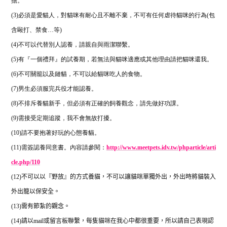
擔。
(3)
必須是愛貓人，對貓咪有耐心且不離不棄，不可有任何虐待貓咪的行為
(
包
含毆打、禁食
…
等
)
(4)
不可以代替別人認養，請親自與雨潔聯繫。
(5)
有『一個禮拜』的試養期，若無法與貓咪適應或其他理由請把貓咪還我。
(6)
不可關籠以及鏈貓，不可以給貓咪吃人的食物。
(7)
男生必須服完兵役才能認養。
(8)
不排斥養貓新手，但必須有正確的飼養觀念，請先做好功課。
(9)
需接受定期追蹤，我不會無故打擾。
(10)
請不要抱著好玩的心態養貓。
(11)
需簽認養同意書。內容請參閱：
http://www.meetpets.idv.tw/phparticle/arti
cle.php/110
(12)
不可以以『野放』的方式養貓，不可以讓貓咪單獨外出，外出時將貓裝入
外出籠以保安全。
(13)
需有節紮的觀念。
(14)
請以
mail
或留言板聯繫，每隻貓咪在我心中都很重要，所以請自己表現認