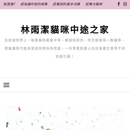
跳
我是誰?
成為貓中途的故事
認養前的基本功課
認養大貓咪
至
主
要
林雨潔貓咪中途之家
內
容
在這個世界上，每隻貓咪都是平等、都是特別的，你怎麼看待一隻貓咪，
那隻貓咪可能就會因你而有所改變，一份尊重和愛心往往會產生意想不到
的變化喔！