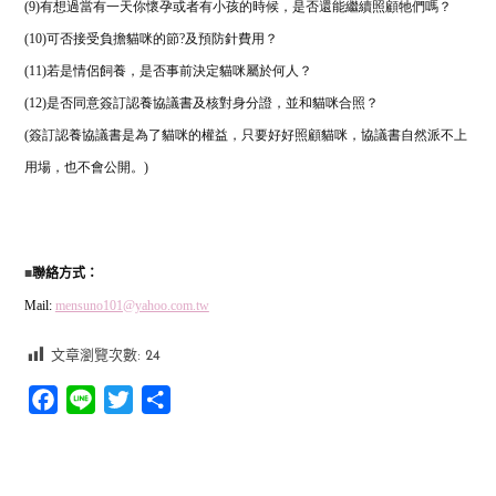
(9)
有想過當有一天你懷孕或者有小孩的時候，是否還能繼續照顧牠們嗎？
(10)
可否接受負擔貓咪的節
?
及預防針費用？
(11)
若是情侶飼養，是否事前決定貓咪屬於何人？
(12)
是否同意簽訂認養協議書及核對身分證，並和貓咪合照？
(
簽訂認養協議書是為了貓咪的權益，只要好好照顧貓咪，協議書自然派不上
用場，也不會公開。
)
■
聯絡方式：
Mail:
mensuno101@yahoo.com.tw
文章瀏覽次數:
24
Facebook
Line
Twitter
分
享