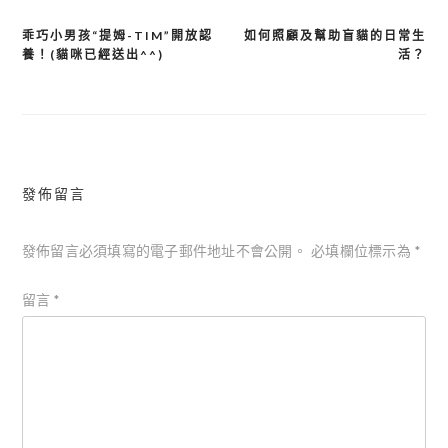
乖巧小男孩“提姆-TIM”開放認
如何照顧及幫助盲貓的日常生
文
養！(貓咪已經送出^^)
活？
章
導
覽
發佈留言
發佈留言必須填寫的電子郵件地址不會公開。
必填欄位標示為
*
留言
*