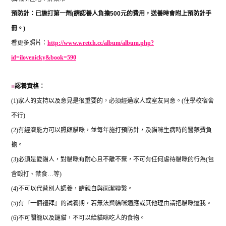
預防針：已施打第一劑
(
請認養人負擔
500
元的費用，送養時會附上預防針手
冊。
)
看更多照片：
http://www.wretch.cc/album/album.php?
id=ilovenicky&book=590
■
認養資格：
(1)
家人的支持以及意見是很重要的，必須經過家人或室友同意。
(
住學校宿舍
不行
)
(2)
有經濟能力可以照顧貓咪，並每年施打預防針，及貓咪生病時的醫藥費負
擔。
(3)
必須是愛貓人，對貓咪有耐心且不離不棄，不可有任何虐待貓咪的行為
(
包
含毆打、禁食
…
等
)
(4)
不可以代替別人認養，請親自與雨潔聯繫。
(5)
有『一個禮拜』的試養期，若無法與貓咪適應或其他理由請把貓咪還我。
(6)
不可關籠以及鏈貓，不可以給貓咪吃人的食物。