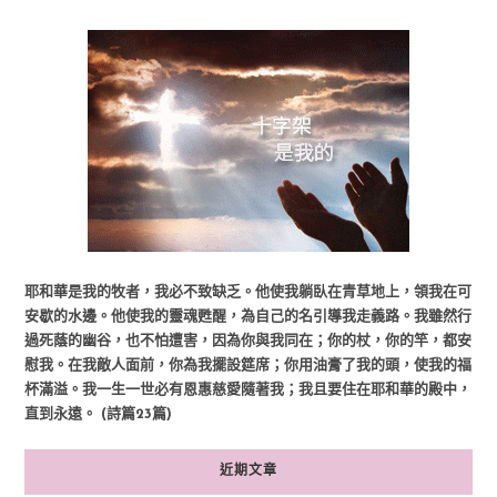
耶和華是我的牧者，我必不致缺乏。他使我躺臥在青草地上，領我在可
安歇的水邊。他使我的靈魂甦醒，為自己的名引導我走義路。我雖然行
過死蔭的幽谷，也不怕遭害，因為你與我同在；你的杖，你的竿，都安
慰我。在我敵人面前，你為我擺設筵席；你用油膏了我的頭，使我的福
杯滿溢。我一生一世必有恩惠慈愛隨著我；我且要住在耶和華的殿中，
直到永遠。 (詩篇23篇)
近期文章