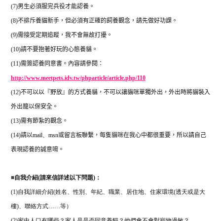
(7)
男生必須服完兵役才能認養。
(8)
不排斥養貓新手，但必須有正確的飼養觀念，請先做好功課。
(9)
需接受定期追蹤，我不會無故打擾。
(10)
請不要抱著好玩的心態養貓。
(11)
需簽認養同意書。內容請參閱：
http://www.meetpets.idv.tw/phparticle/article.php/110
(12)
不可以以『野放』的方式養貓，不可以讓貓咪單獨外出，外出時將貓裝入
外出籠以保安全。
(13)
需有節紮的觀念。
(14)
請以
mail
、
msn
或留言板聯繫，每隻貓咪在我心中都很重要，所以請自己
表現認養的誠意唷。
■
自我介紹(請來信詳述以下問題)：
(1)自我詳細介紹(姓名、性別、年紀、職業、居住地、住家環境(透天或是大
樓)、聯絡方式……等）
(2)家中人口有哪些？家人是是否同意養貓？他們會不會對寵物過敏？