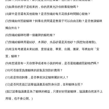
(3)如果你的房子是租來的，你的房東允許你飼養寵物嗎？
(4)家中是否還有其他寵物？是否預備好每天花很多時間關心寵物？
(5)預備如何照顧貓咪？飼養在房間還是整屋子可以自由活動？是否會讓貓咪
獨自外出？
(6)預備給貓咪吃哪一個廠牌的貓乾糧？
(7)預備給貓咪用凝結砂、木屑砂、水晶砂還是其他砂？(我想知道種類)。
(8)有沒有考慮過未來結婚、度假遠遊、畢業、出國、搬家、等將如何「安
置」貓咪？
(9)有想過當有一天你懷孕或者有小孩的時候，是否還能繼續照顧牠們嗎？
(10)可否接受負擔貓咪的節紮及預防針費用？
(11)若是情侶飼養，是否事前決定貓咪屬於何人？
(12)是否同意簽訂認養協議書及核對身分證，並和貓咪合照？
(簽訂認養協議書是為了貓咪的權益，只要好好照顧貓咪，協議書自然派不上
用場，也不會公開。)