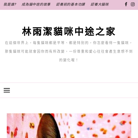
跳
我是誰?
成為貓中途的故事
認養前的基本功課
認養大貓咪
至
主
要
林雨潔貓咪中途之家
內
容
在這個世界上，每隻貓咪都是平等、都是特別的，你怎麼看待一隻貓咪，
那隻貓咪可能就會因你而有所改變，一份尊重和愛心往往會產生意想不到
的變化喔！