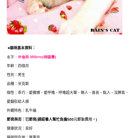
■
貓咪基本資料：
名字：
米倫斯
-Millens
(待認養)
年齡：四個月
性別：男
生
品種：米克斯
個性：乖巧、愛撒嬌、愛呼嚕、呼嚕超大聲、親人、善良、黏人、沒脾氣、
愛翻肚給人摸
外觀特色：乳牛貓
節育與否：已節育
(
請認養人幫忙負擔
500
元節紮費用。
)
健康狀況：良好
貓咪所在地：屏東市