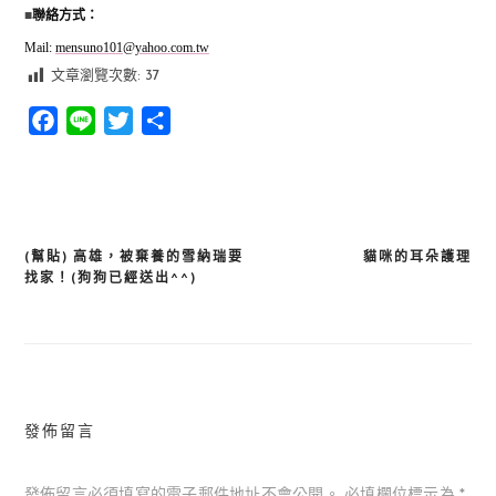
■
聯絡方式：
Mail:
mensuno101@yahoo.com.tw
文章瀏覽次數:
37
Facebook
Line
Twitter
分
享
(幫貼) 高雄，被棄養的雪納瑞要
貓咪的耳朵護理
文
找家！(狗狗已經送出^^)
章
導
覽
發佈留言
發佈留言必須填寫的電子郵件地址不會公開。
必填欄位標示為
*