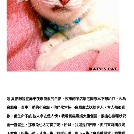
這 隻貓咪是在屏東夜市流浪的白貓，夜市的某店家老闆原本不想給抓，因為
白貓會一直生可愛的小白貓，他們常常把小白貓拿去送給客人，客人都很喜
歡，但生命不該 被人拿去做人情，我看到貓媽媽大腹便便，很擔心這種狀況
會一直發生，那未免也太可憐了吧，所以，我還是抓回來，抓回來時隔沒幾
天就生了四隻小貓，其中一隻
已經送出囉，剩下三隻也會陸續開放。貓媽媽