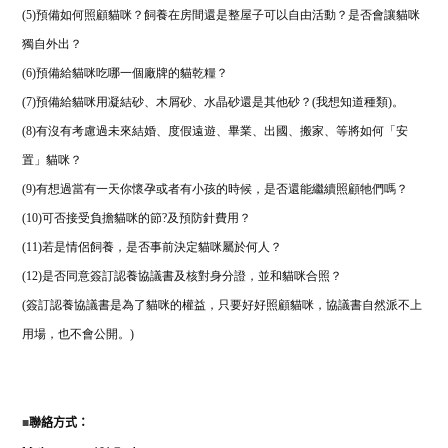
(5)預備如何照顧貓咪？飼養在房間還是整屋子可以自由活動？是否會讓貓咪
獨自外出？
(6)預備給貓咪吃哪一個廠牌的貓乾糧？
(7)預備給貓咪用凝結砂、木屑砂、水晶砂還是其他砂？(我想知道種類)。
(8)有沒有考慮過未來結婚、度假遠遊、畢業、出國、搬家、等將如何「安
置」貓咪？
(9)有想過當有一天你懷孕或者有小孩的時候，是否還能繼續照顧牠們嗎？
(10)可否接受負擔貓咪的節?及預防針費用？
(11)若是情侶飼養，是否事前決定貓咪屬於何人？
(12)是否同意簽訂認養協議書及核對身分證，並和貓咪合照？
(簽訂認養協議書是為了貓咪的權益，只要好好照顧貓咪，協議書自然派不上
用場，也不會公開。)
■
聯絡方式：