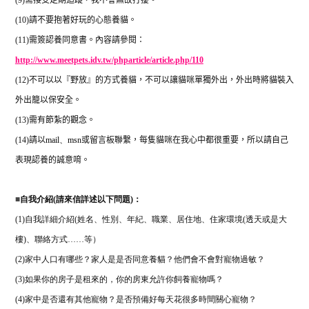
(10)
請不要抱著好玩的心態養貓。
(11)
需簽認養同意書。內容請參閱：
http://www.meetpets.idv.tw/phparticle/article.php/110
(12)
不可以以『野放』的方式養貓，不可以讓貓咪單獨外出，外出時將貓裝入
外出籠以保安全。
(13)
需有節紮的觀念。
(14)
請以
mail
、
msn
或留言板聯繫，每隻貓咪在我心中都很重要，所以請自己
表現認養的誠意唷。
■
自我介紹(請來信詳述以下問題)：
(1)自我詳細介紹(姓名、性別、年紀、職業、居住地、住家環境(透天或是大
樓)、聯絡方式……等）
(2)家中人口有哪些？家人是是否同意養貓？他們會不會對寵物過敏？
(3)如果你的房子是租來的，你的房東允許你飼養寵物嗎？
(4)家中是否還有其他寵物？是否預備好每天花很多時間關心寵物？