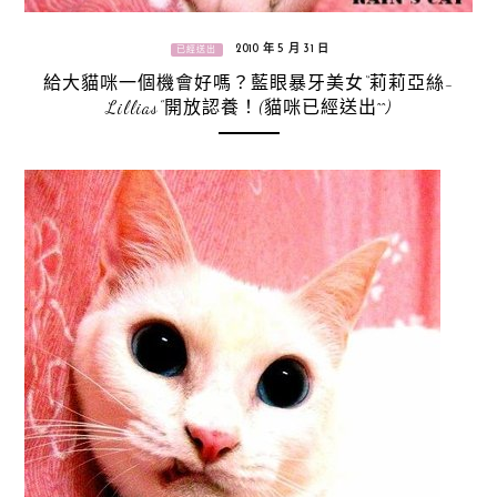
2010 年 5 月 31 日
已經送出
給大貓咪一個機會好嗎？藍眼暴牙美女“莉莉亞絲-
Lillias”開放認養！(貓咪已經送出^^)