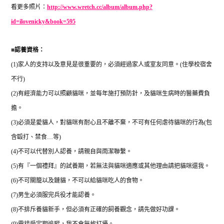
看更多照片：
http://www.wretch.cc/album/album.php?
id=ilovenicky&book=595
■
認養資格：
(1)
家人的支持以及意見是很重要的，必須經過家人或室友同意。
(
住學校宿舍
不行
)
(2)
有經濟能力可以照顧貓咪，並每年施打預防針，及貓咪生病時的醫藥費負
擔。
(3)
必須是愛貓人，對貓咪有耐心且不離不棄，不可有任何虐待貓咪的行為
(
包
含毆打、禁食
…
等
)
(4)
不可以代替別人認養，請親自與雨潔聯繫。
(5)
有『一個禮拜』的試養期，若無法與貓咪適應或其他理由請把貓咪還我。
(6)
不可關籠以及鏈貓，不可以給貓咪吃人的食物。
(7)
男生必須服完兵役才能認養。
(8)
不排斥養貓新手，但必須有正確的飼養觀念，請先做好功課。
(9)
需接受定期追蹤，我不會無故打擾。