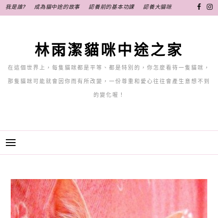
跳
我是誰?
成為貓中途的故事
認養前的基本功課
認養大貓咪
至
主
要
林雨潔貓咪中途之家
內
容
在這個世界上，每隻貓咪都是平等、都是特別的，你怎麼看待一隻貓咪，
那隻貓咪可能就會因你而有所改變，一份尊重和愛心往往會產生意想不到
的變化喔！