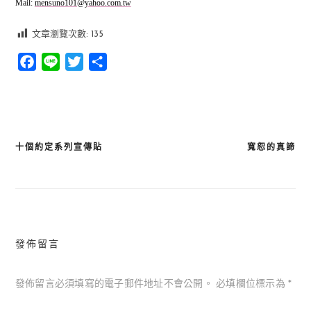
Mail:
mensuno101@yahoo.com.tw
文章瀏覽次數:
135
Facebook
Line
Twitter
分
享
十個約定系列宣傳貼
寬恕的真諦
文
章
導
覽
發佈留言
發佈留言必須填寫的電子郵件地址不會公開。
必填欄位標示為
*