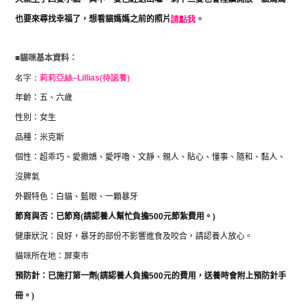
也要來尋找幸福了
，想看貓媽媽之前的照片
請點我
。
■
貓咪基本資料：
名字：
莉莉亞絲
–
Lillias
(待認養)
年齡：五、六歲
性別：女生
品種：米克斯
個性：超乖巧、愛撒嬌、愛呼嚕、文靜、親人、貼心、懂事、隨和、黏人、
沒脾氣
外觀特色：白貓、藍眼、一顆暴牙
節育與否：已節育
(
請認養人幫忙負擔
500
元節紮費用。
)
健康狀況：良好，暴牙的部份不影響進食及咬合，請認養人放心。
貓咪所在地：屏東市
預防針：已施打第一劑
(
請認養人負擔
500
元的費用，送養時會附上預防針手
冊。
)