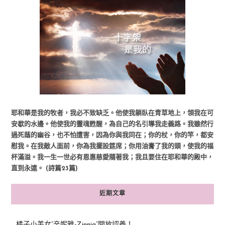
耶和華是我的牧者，我必不致缺乏。他使我躺臥在青草地上，領我在可
安歇的水邊。他使我的靈魂甦醒，為自己的名引導我走義路。我雖然行
過死蔭的幽谷，也不怕遭害，因為你與我同在；你的杖，你的竿，都安
慰我。在我敵人面前，你為我擺設筵席；你用油膏了我的頭，使我的福
杯滿溢。我一生一世必有恩惠慈愛隨著我；我且要住在耶和華的殿中，
直到永遠。 (詩篇23篇)
近期文章
橘子小美女“辛妮雅-Zinnia”開放認養！