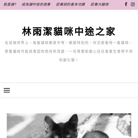
跳
我是誰?
成為貓中途的故事
認養前的基本功課
認養大貓咪
至
主
要
林雨潔貓咪中途之家
內
容
在這個世界上，每隻貓咪都是平等、都是特別的，你怎麼看待一隻貓咪，
那隻貓咪可能就會因你而有所改變，一份尊重和愛心往往會產生意想不到
的變化喔！