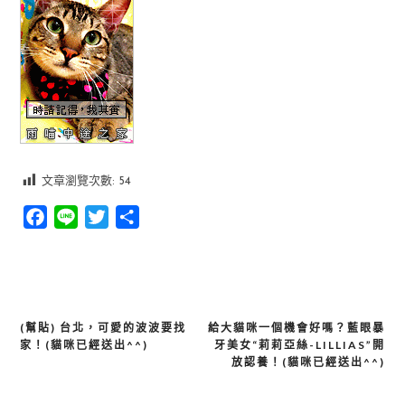
文章瀏覽次數:
54
Facebook
Line
Twitter
分
享
(幫貼) 台北，可愛的波波要找
給大貓咪一個機會好嗎？藍眼暴
文
家！(貓咪已經送出^^)
牙美女“莉莉亞絲-LILLIAS”開
章
放認養！(貓咪已經送出^^)
導