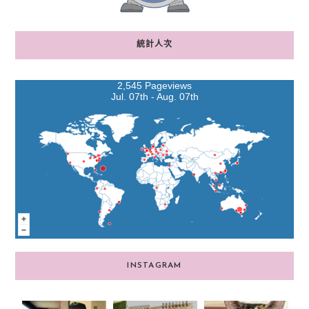
統計人次
2,545 Pageviews
Jul. 07th - Aug. 07th
INSTAGRAM