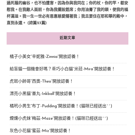
過死蔭的幽谷，也不怕遭害，因為你與我同在；你的杖，你的竿，都安
慰我。在我敵人面前，你為我擺設筵席；你用油膏了我的頭，使我的福
杯滿溢。我一生一世必有恩惠慈愛隨著我；我且要住在耶和華的殿中，
直到永遠。 (詩篇23篇)
近期文章
橘子小美女“辛妮雅-Zinnia”開放認養！
給盲貓一個機會好嗎？乖巧小白貓“米菈-Mira”開放認養！
虎斑小帥哥“西奧-Theo”開放認養！
漂亮小黑貓“墨丸-Inkball”開放認養！
橘玳小男生“布丁-Pudding”開放認養！(貓咪已經送出^^)
煙燻小虎妹“梅茲-Maze”開放認養！(貓咪已經送出^^)
灰色小花貓“蜜茲-Miz”開放認養！