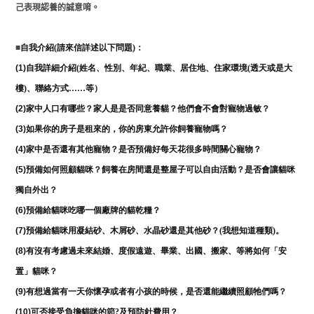
己表現認養的誠意唷。
■
自我介紹(請來信詳述以下問題)：
(1)
自我詳細介紹(姓名、性別、年紀、職業、居住地、住家環境(透天或是大
樓)、聯絡方式……等）
(2)
家中人口有哪些？家人是是否同意養貓？他們會不會對寵物過敏？
(3)
如果你的房子是租來的，你的房東允許你飼養寵物嗎？
(4)
家中是否還有其他寵物？是否預備好每天花很多時間關心寵物？
(5)
預備如何照顧貓咪？飼養在房間還是整屋子可以自由活動？是否會讓貓咪
獨自外出？
(6)
預備給貓咪吃哪一個廠牌的貓乾糧？
(7)
預備給貓咪用凝結砂、木屑砂、水晶砂還是其他砂？(我想知道種類)。
(8)
有沒有考慮過未來結婚、度假遠遊、畢業、出國、搬家、等將如何「安
置」貓咪？
(9)
有想過當有一天你懷孕或者有小孩的時候，是否還能繼續照顧牠們嗎？
(10)
可否接受負擔貓咪的節?及預防針費用？