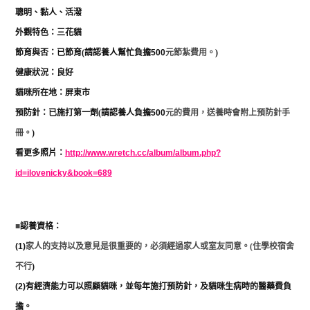
聰明、黏人、活潑
外觀特色：三花貓
節育與否：已節育
(
請認養人幫忙負擔
500
元節紮費用。
)
健康狀況：良好
貓咪所在地：屏東市
預防針：已施打第一劑
(
請認養人負擔
500
元的費用，送養時會附上預防針手
冊。
)
看更多照片：
http://www.wretch.cc/album/album.php?
id=ilovenicky&book=689
■
認養資格：
(1)
家人的支持以及意見是很重要的，必須經過家人或室友同意。
(
住學校宿舍
不行
)
(2)
有經濟能力可以照顧貓咪，並每年施打預防針，及貓咪生病時的醫藥費負
擔。