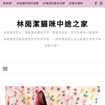
跳
我是誰?
成為貓中途的故事
認養前的基本功課
認養大貓咪
至
主
要
林雨潔貓咪中途之家
內
容
在這個世界上，每隻貓咪都是平等、都是特別的，你怎麼看待一隻貓咪，
那隻貓咪可能就會因你而有所改變，一份尊重和愛心往往會產生意想不到
的變化喔！