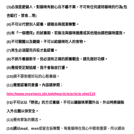
(3)
必須是愛貓人，對貓咪有耐心且不離不棄，不可有任何虐待貓咪的行為
(
包
含毆打、禁食
…
等
)
(4)
不可以代替別人認養，請親自與雨潔聯繫。
(5)
有『一個禮拜』的試養期，若無法與貓咪適應或其他理由請把貓咪還我。
(6)
不可關籠以及鏈貓，不可以給貓咪吃人的食物。
(7)
男生必須服完兵役才能認養。
(8)
不排斥養貓新手，但必須有正確的飼養觀念，請先做好功課。
(9)
需接受定期追蹤，我不會無故打擾。
(10)
請不要抱著好玩的心態養貓。
(11)
需簽認養同意書。內容請參閱：
http://www.meetpets.idv.tw/phparticle/article.php/110
不可以以『野放』的方式養貓，不可以讓貓咪單獨外出，外出時將貓裝
(12)
入外出籠以保安全。
(13)
需有節紮的觀念。
(14)
請以
mail
、
msn
或留言板聯繫，每隻貓咪在我心中都很重要，所以請自