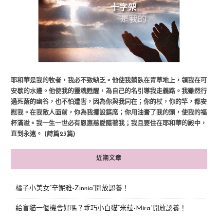
耶和華是我的牧者，我必不致缺乏。他使我躺臥在青草地上，領我在可
安歇的水邊。他使我的靈魂甦醒，為自己的名引導我走義路。我雖然行
過死蔭的幽谷，也不怕遭害，因為你與我同在；你的杖，你的竿，都安
慰我。在我敵人面前，你為我擺設筵席；你用油膏了我的頭，使我的福
杯滿溢。我一生一世必有恩惠慈愛隨著我；我且要住在耶和華的殿中，
直到永遠。 (詩篇23篇)
近期文章
橘子小美女“辛妮雅-Zinnia”開放認養！
給盲貓一個機會好嗎？乖巧小白貓“米菈-Mira”開放認養！