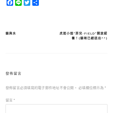
Facebook
Line
Twitter
分
享
貓與水
虎斑小妞“菲兒-FIELD”開放認
文
養！(貓咪已經送出^^)
章
導
覽
發佈留言
發佈留言必須填寫的電子郵件地址不會公開。
必填欄位標示為
*
留言
*