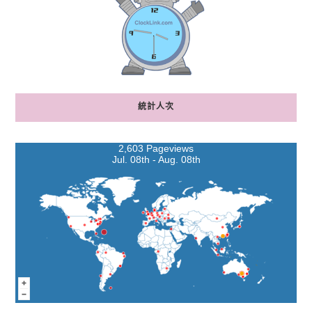
統計人次
2,603 Pageviews
Jul. 08th - Aug. 08th