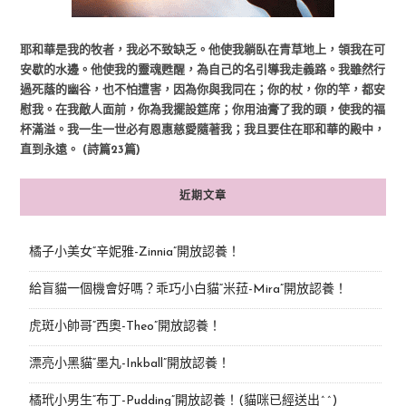
耶和華是我的牧者，我必不致缺乏。他使我躺臥在青草地上，領我在可
安歇的水邊。他使我的靈魂甦醒，為自己的名引導我走義路。我雖然行
過死蔭的幽谷，也不怕遭害，因為你與我同在；你的杖，你的竿，都安
慰我。在我敵人面前，你為我擺設筵席；你用油膏了我的頭，使我的福
杯滿溢。我一生一世必有恩惠慈愛隨著我；我且要住在耶和華的殿中，
直到永遠。 (詩篇23篇)
近期文章
橘子小美女“辛妮雅-Zinnia”開放認養！
給盲貓一個機會好嗎？乖巧小白貓“米菈-Mira”開放認養！
虎斑小帥哥“西奧-Theo”開放認養！
漂亮小黑貓“墨丸-Inkball”開放認養！
橘玳小男生“布丁-Pudding”開放認養！(貓咪已經送出^^)