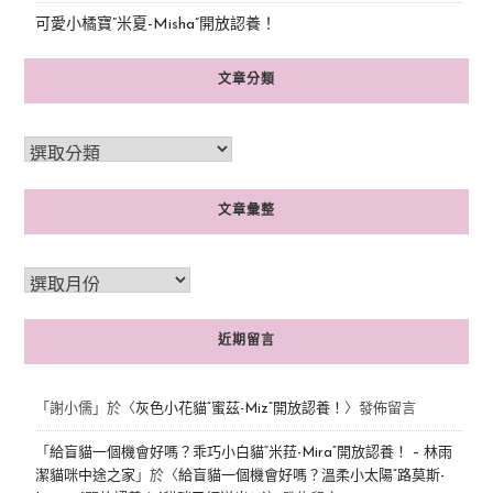
可愛小橘寶”米夏-Misha”開放認養！
文章分類
文章彙整
近期留言
「
謝小儒
」於〈
灰色小花貓“蜜茲-Miz”開放認養！
〉發佈留言
「
給盲貓一個機會好嗎？乖巧小白貓“米菈-Mira”開放認養！ – 林雨
潔貓咪中途之家
」於〈
給盲貓一個機會好嗎？溫柔小太陽“路莫斯-