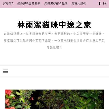
跳
我是誰?
成為貓中途的故事
認養前的基本功課
認養大貓咪
至
主
要
林雨潔貓咪中途之家
內
容
在這個世界上，每隻貓咪都是平等、都是特別的，你怎麼看待一隻貓咪，
那隻貓咪可能就會因你而有所改變，一份尊重和愛心往往會產生意想不到
的變化喔！