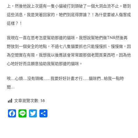
上，然後他說上次還有一隻小貓被打到頭破了一個大洞血流不止。聽到
這些消息，我是哭著回家的，牠們到底得罪誰？！為什麼要被人傷害成
這樣？！
我現在一直在思考怎麼幫助那邊的貓咪，我想說幫牠們做TNR然後再
野放到一個安全的地點，不過七八隻貓要抓也只能慢慢抓、慢慢做，因
為空間實在有限，我想我以後應該會常常跟那個老闆買東西吧，因為他
心地好好而且願意協助我幫助那邊的貓咪。
唉…..心煩……沒有頭緒……….我要好好計畫才行……..貓咪們….給我一點時
間…..
文章瀏覽次數:
58
Facebook
Line
Twitter
分
享