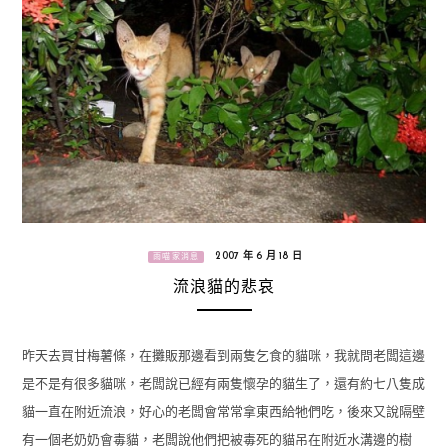
2007 年 6 月 18 日
雨喵家消息
流浪貓的悲哀
昨天去買甘梅薯條，在攤販那邊看到兩隻乞食的貓咪，我就問老闆這邊
是不是有很多貓咪，老闆說已經有兩隻懷孕的貓生了，還有約七八隻成
貓一直在附近流浪，好心的老闆會常常拿東西給牠們吃，後來又說隔壁
有一個老奶奶會毒貓，老闆說他們把被毒死的貓吊在附近水溝邊的樹