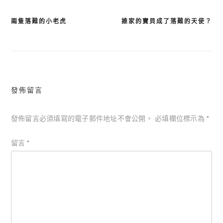
兩隻落難的小老虎
誰家的寶貝成了落難的天使？
文
章
導
覽
發佈留言
發佈留言必須填寫的電子郵件地址不會公開。
必填欄位標示為
*
留言
*