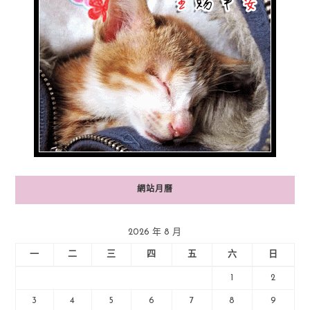
網站月曆
2026 年 8 月
一
二
三
四
五
六
日
1
2
3
4
5
6
7
8
9