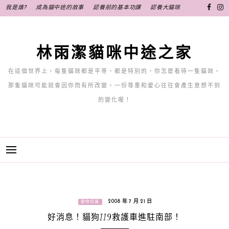
跳
我是誰?
成為貓中途的故事
認養前的基本功課
認養大貓咪
至
主
要
林雨潔貓咪中途之家
內
容
在這個世界上，每隻貓咪都是平等、都是特別的，你怎麼看待一隻貓咪，
那隻貓咪可能就會因你而有所改變，一份尊重和愛心往往會產生意想不到
的變化喔！
2008 年 7 月 21 日
動物保護
好消息！貓狗119救護車進駐南部！