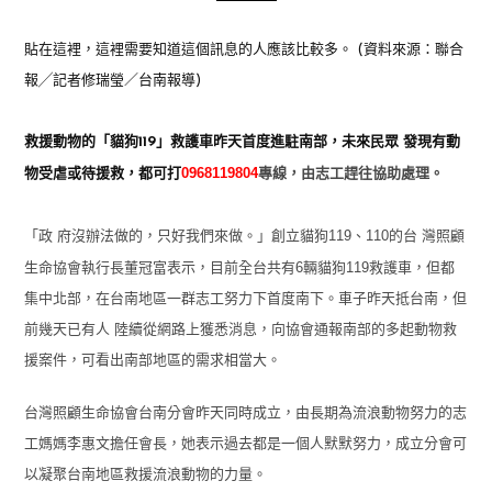
貼在這裡，這裡需要知道這個訊息的人應該比較多。 (資料來源：聯合
報╱記者修瑞瑩／台南報導)
救援動物的「貓狗119」救護車昨天首度進駐南部，未來民眾 發現有動
0968119804
物受虐或待援救，都可打
專線，由志工趕往協助處理。
119、110
「政 府沒辦法做的，只好我們來做。」創立貓狗
的台 灣照顧
6
119
生命協會執行長董冠富表示，目前全台共有
輛貓狗
救護車，但都
集中北部，在台南地區一群志工努力下首度南下。車子昨天抵台南，但
前幾天已有人 陸續從網路上獲悉消息，向協會通報南部的多起動物救
援案件，可看出南部地區的需求相當大。
台灣照顧生命協會台南分會昨天同時成立，由長期為流浪動物努力的志
工媽媽李惠文擔任會長，她表示過去都是一個人默默努力，成立分會可
以凝聚台南地區救援流浪動物的力量。