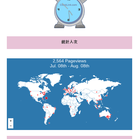
統計人次
2,564 Pageviews
Jul. 08th - Aug. 08th