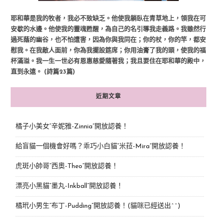
耶和華是我的牧者，我必不致缺乏。他使我躺臥在青草地上，領我在可
安歇的水邊。他使我的靈魂甦醒，為自己的名引導我走義路。我雖然行
過死蔭的幽谷，也不怕遭害，因為你與我同在；你的杖，你的竿，都安
慰我。在我敵人面前，你為我擺設筵席；你用油膏了我的頭，使我的福
杯滿溢。我一生一世必有恩惠慈愛隨著我；我且要住在耶和華的殿中，
直到永遠。 (詩篇23篇)
近期文章
橘子小美女“辛妮雅-Zinnia”開放認養！
給盲貓一個機會好嗎？乖巧小白貓“米菈-Mira”開放認養！
虎斑小帥哥“西奧-Theo”開放認養！
漂亮小黑貓“墨丸-Inkball”開放認養！
橘玳小男生“布丁-Pudding”開放認養！(貓咪已經送出^^)