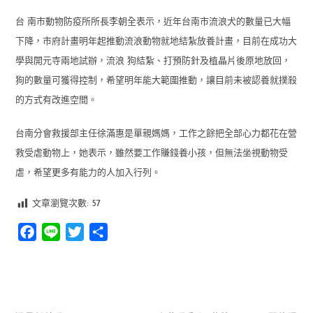
台 南市動物防疫所所長李朝全表示，近年台南市流浪犬的數量已大幅
下降，市府計畫明年起推動流浪動物就地結紮放養計畫，目前在成功大
學與開元寺兩地試辦，流浪 狗結紮、打預防針及植晶片後原地放回，
狗的數量可獲得控制，希望明年能大範圍推動，讓目前未被認養就撲殺
的方式有改進空間。
台南分會救援部主任徐滿惠是單親媽媽，工作之餘把全部心力都花在營
救受虐動物上，她表示，雖然要工作賺錢養小孩，但無法坐視動物受
虐，希望更多有能力的人加入行列。
文章瀏覽次數:
57
Facebook
Line
Twitter
分
享