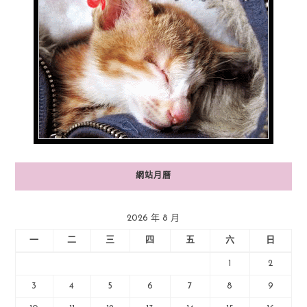
網站月曆
2026 年 8 月
一
二
三
四
五
六
日
1
2
3
4
5
6
7
8
9