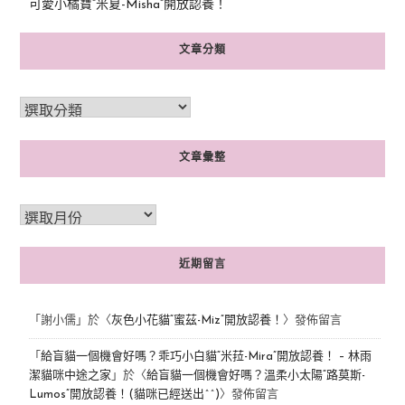
可愛小橘寶”米夏-Misha”開放認養！
文章分類
文章彙整
近期留言
「
謝小儒
」於〈
灰色小花貓“蜜茲-Miz”開放認養！
〉發佈留言
「
給盲貓一個機會好嗎？乖巧小白貓“米菈-Mira”開放認養！ – 林雨
潔貓咪中途之家
」於〈
給盲貓一個機會好嗎？溫柔小太陽“路莫斯-
Lumos”開放認養！(貓咪已經送出^^)
〉發佈留言