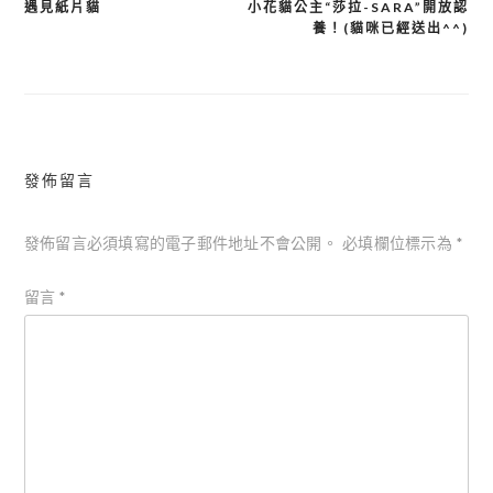
遇見紙片貓
小花貓公主“莎拉-SARA”開放認
文
養！(貓咪已經送出^^)
章
導
覽
發佈留言
發佈留言必須填寫的電子郵件地址不會公開。
必填欄位標示為
*
留言
*