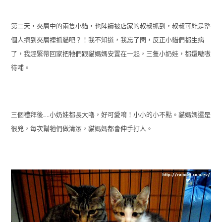
第二天，夾層中的兩隻小貓，也陸續被店家的叔叔抓到，叔叔可能是整
個人擠到夾層裡抓貓吧？！我不知道，我忘了問，反正小貓們都生病
了，我趕緊帶回家把牠們跟貓媽媽安置在一起，三隻小奶娃，都還嗷嗷
待哺。
三個禮拜後…..小奶娃都長大嚕，好可愛唷！小小的小不點。貓媽媽還是
很兇，每次幫牠們做清潔，貓媽媽都會伸手打人。