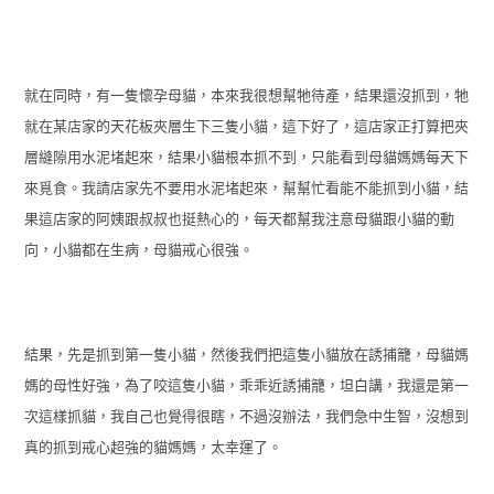
就在同時，有一隻懷孕母貓，本來我很想幫牠待產，結果還沒抓到，牠
就在某店家的天花板夾層生下三隻小貓，這下好了，這店家正打算把夾
層縫隙用水泥堵起來，結果小貓根本抓不到，只能看到母貓媽媽每天下
來覓食。我請店家先不要用水泥堵起來，幫幫忙看能不能抓到小貓，結
果這店家的阿姨跟叔叔也挺熱心的，每天都幫我注意母貓跟小貓的動
向，小貓都在生病，母貓戒心很強。
結果，先是抓到第一隻小貓，然後我們把這隻小貓放在誘捕籠，母貓媽
媽的母性好強，為了咬這隻小貓，乖乖近誘捕籠，坦白講，我還是第一
次這樣抓貓，我自己也覺得很瞎，不過沒辦法，我們急中生智，沒想到
真的抓到戒心超強的貓媽媽，太幸運了。