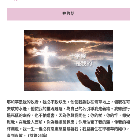
神的話
耶和華是我的牧者，我必不致缺乏。他使我躺臥在青草地上，領我在可
安歇的水邊。他使我的靈魂甦醒，為自己的名引導我走義路。我雖然行
過死蔭的幽谷，也不怕遭害，因為你與我同在；你的杖，你的竿，都安
慰我。在我敵人面前，你為我擺設筵席；你用油膏了我的頭，使我的福
杯滿溢。我一生一世必有恩惠慈愛隨著我；我且要住在耶和華的殿中，
直到永遠。 (詩篇23篇)