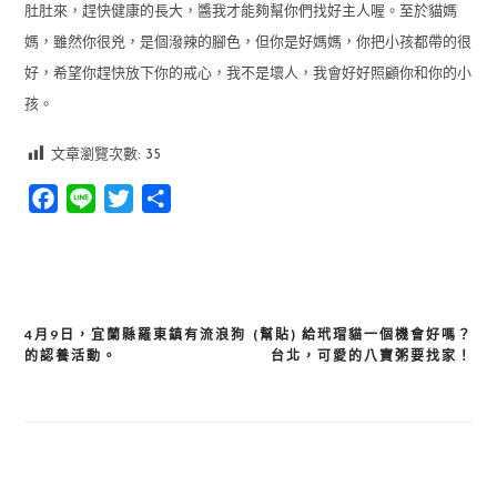
肚肚來，趕快健康的長大，醬我才能夠幫你們找好主人喔。至於貓媽
媽，雖然你很兇，是個潑辣的腳色，但你是好媽媽，你把小孩都帶的很
好，希望你趕快放下你的戒心，我不是壞人，我會好好照顧你和你的小
孩。
文章瀏覽次數:
35
Facebook
Line
Twitter
分
享
4月9日，宜蘭縣羅東鎮有流浪狗
(幫貼) 給玳瑁貓一個機會好嗎？
文
的認養活動。
台北，可愛的八寶粥要找家！
章
導
覽