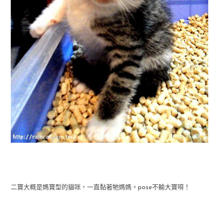
二寶大概是媽寶型的貓咪，一直黏著牠媽媽。pose不輸大寶唷！