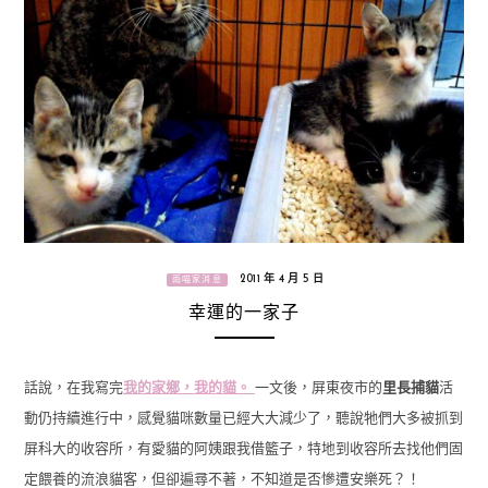
2011 年 4 月 5 日
雨喵家消息
幸運的一家子
話說，在我寫完
我的家鄉，我的貓。
一文後，屏東夜市的
里長捕貓
活
動仍持續進行中，感覺貓咪數量已經大大減少了，聽說牠們大多被抓到
屏科大的收容所，有愛貓的阿姨跟我借籃子，特地到收容所去找他們固
定餵養的流浪貓客，但卻遍尋不著，不知道是否慘遭安樂死？！