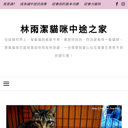
跳
我是誰?
成為貓中途的故事
認養前的基本功課
認養大貓咪
至
主
要
林雨潔貓咪中途之家
內
容
在這個世界上，每隻貓咪都是平等、都是特別的，你怎麼看待一隻貓咪，
那隻貓咪可能就會因你而有所改變，一份尊重和愛心往往會產生意想不到
的變化喔！