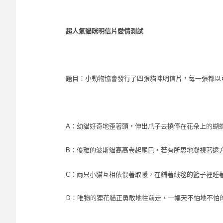
超人氣貓咪明信片愛情測試
題目：小動物協會發行了四張貓咪明信片，每一張都以
A：
幼貓好奇地歪著頭，伸出爪子去撓停在花朵上的蝴
B：
優雅的波斯貓高高卷起尾巴，若有所思地凝視著遠
C：
兩只小貓互相依偎著取暖，在鋪著絨毯的籃子裡睡
D：唯物的狸花貓正勇敢地往前走，一幅天不怕地不怕