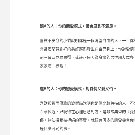
A
選
的人：你的戀愛模式，常會感到不滿足。
喜歡不安分的小貓說明你是一個渴望自由的人，一旦你
非常渴望韓劇裡的美好邂逅發生在自己身上，你對愛情
朝三暮四見異思遷，或許正是因為身邊的男性朋友眾多
家家酒一樣哦！
B
選
的人：你的戀愛模式，對愛情又愛又怕。
喜歡孤獨而優雅的波斯貓說明你是個比較矜持的人，不
距離拉近，只曉得在心裡思念對方，是非常典型的『愛
傷，無法接受被拒絕的事實，就算有再多的戀愛機會你
是什麼可恥的事。