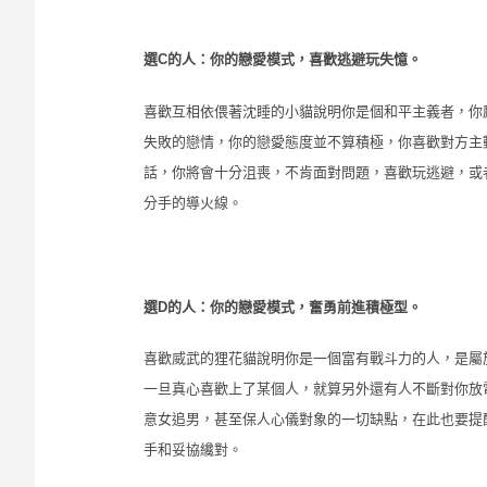
C
選
的人：你的戀愛模式，喜歡逃避玩失憶。
喜歡互相依偎著沈睡的小貓說明你是個和平主義者，你
失敗的戀情，你的戀愛態度並不算積極，你喜歡對方主
話，你將會十分沮喪，不肯面對問題，喜歡玩逃避，或
分手的導火線。
D
選
的人：你的戀愛模式，
奮勇前進積極型。
喜歡威武的狸花貓說明你是一個富有戰斗力的人，是屬
一旦真心喜歡上了某個人，就算另外還有人不斷對你放
意女追男，甚至保人心儀對象的一切缺點，在此也要提
手和妥協纔對。