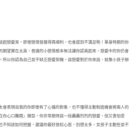
談起戀愛來，即使戀情發展得再順利，也會感到不滿足喲！單身時期的你
的期望實在太高，普通的小戀情根本無法讓你認真起來，戀愛中的你仍會
，所以你認為自己並不缺乏戀愛契機，談戀愛對於你來說，就像小孩子辦
太會表現自我的你即使有了心儀的對象，也不懂得主動制造機會將兩人的
在你心口難開』類型，你非常期待談一段轟轟烈烈的戀愛，但又害怕受
也不知該如何把握，建議你最好放松心態，別想太多，女孩子主動些並不