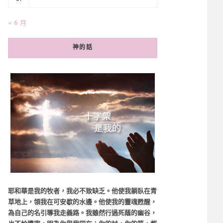
« 6 月
神的話
耶和華是我的牧者，我必不致缺乏。他使我躺臥在青
草地上，領我在可安歇的水邊。他使我的靈魂甦醒，
為自己的名引導我走義路。我雖然行過死蔭的幽谷，