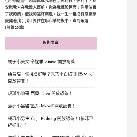
也不怕遭害，因為你與我同在；你的杖，你的竿，都
安慰我。在我敵人面前，你為我擺設筵席；你用油膏
了我的頭，使我的福杯滿溢。我一生一世必有恩惠慈
愛隨著我；我且要住在耶和華的殿中，直到永遠。
(詩篇23篇)
近期文章
橘子小美女“辛妮雅-Zinnia”開放認養！
給盲貓一個機會好嗎？乖巧小白貓“米菈-Mira”
開放認養！
虎斑小帥哥“西奧-Theo”開放認養！
漂亮小黑貓“墨丸-Inkball”開放認養！
橘玳小男生“布丁-Pudding”開放認養！(貓咪已
經送出^^)