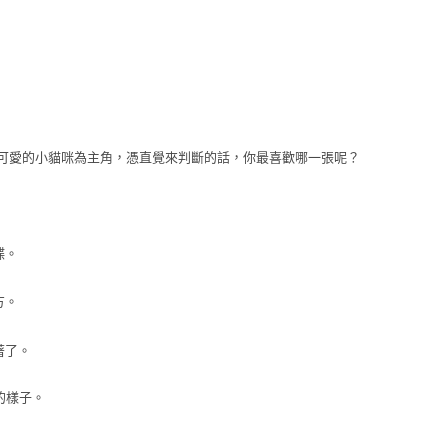
可愛的小貓咪為主角，憑直覺來判斷的話，你最喜歡哪一張呢？
蝶。
方。
著了。
的樣子。