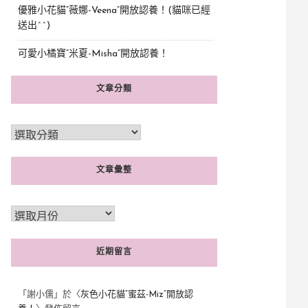
優雅小花貓“薇娜-Veena”開放認養！(貓咪已經
送出^^)
可愛小橘寶”米夏-Misha”開放認養！
文章分類
文章彙整
近期留言
「
謝小儒
」於〈
灰色小花貓“蜜茲-Miz”開放認