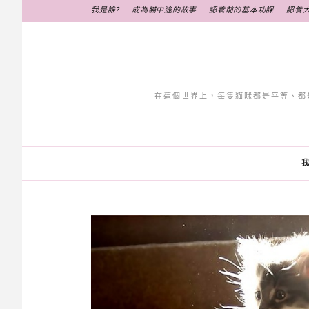
跳
我是誰?
成為貓中途的故事
認養前的基本功課
認養
至
主
要
內
容
在這個世界上，每隻貓咪都是平等、都
我