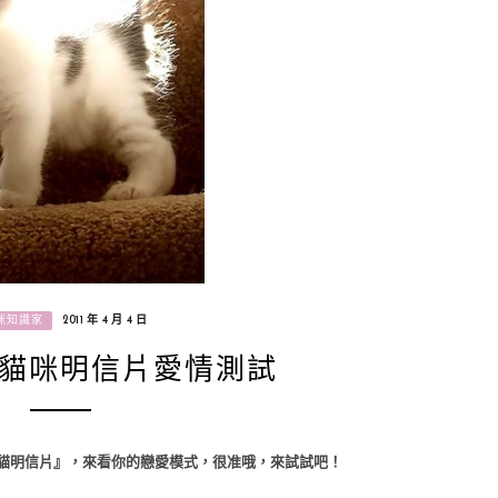
咪知識家
2011 年 4 月 4 日
貓咪明信片愛情測試
貓明信片』，來看你的戀愛模式，很准哦，來試試吧！