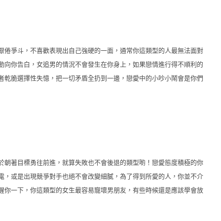
厭倦爭斗，不喜歡表現出自己強硬的一面，通常你這類型的人最無法面對
動向你告白，女追男的情況不會發生在你身上，如果戀情進行得不順利的
者乾脆選擇性失憶，把一切矛盾全扔到一邊，戀愛中的小吵小鬧會是你們
於朝著目標勇往前進，就算失敗也不會後退的類型喲！戀愛態度積極的你
電，或是出現競爭對手也絕不會改變細膩，為了得到所愛的人，你並不介
醒你一下，你這類型的女生最容易寵壞男朋友，有些時候還是應該學會放