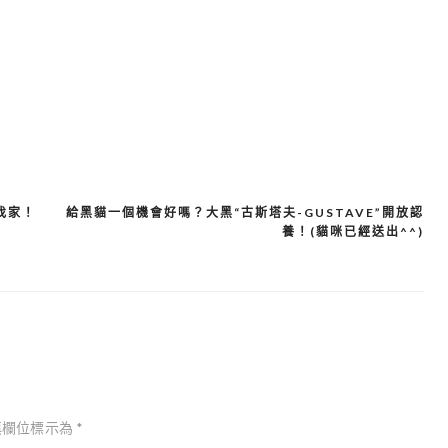
找家！
給黑貓一個機會好嗎？大黑“古斯塔夫-GUSTAVE”開放認
養！(貓咪已經送出^^)
填欄位標示為
*