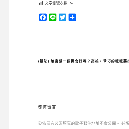
文章瀏覽次數:
74
Facebook
Line
Twitter
分
享
(幫貼) 給盲貓一個機會好嗎？高雄，乖巧的咪咪要
文
章
導
覽
發佈留言
發佈留言必須填寫的電子郵件地址不會公開。
必