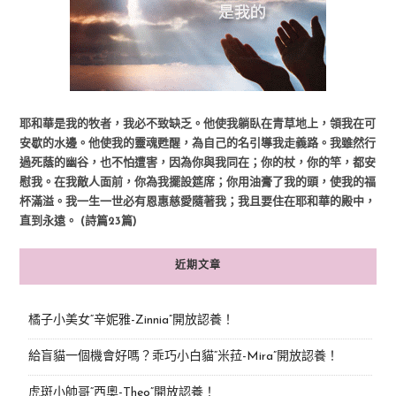
耶和華是我的牧者，我必不致缺乏。他使我躺臥在青草地上，領我在可
安歇的水邊。他使我的靈魂甦醒，為自己的名引導我走義路。我雖然行
過死蔭的幽谷，也不怕遭害，因為你與我同在；你的杖，你的竿，都安
慰我。在我敵人面前，你為我擺設筵席；你用油膏了我的頭，使我的福
杯滿溢。我一生一世必有恩惠慈愛隨著我；我且要住在耶和華的殿中，
直到永遠。 (詩篇23篇)
近期文章
橘子小美女“辛妮雅-Zinnia”開放認養！
給盲貓一個機會好嗎？乖巧小白貓“米菈-Mira”開放認養！
虎斑小帥哥“西奧-Theo”開放認養！