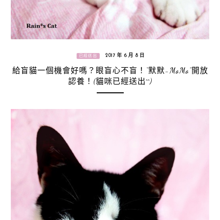
2017 年 6 月 8 日
已經送出
給盲貓一個機會好嗎？眼盲心不盲！“默默-MoMo”開放
認養！(貓咪已經送出^^)