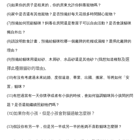
(5)如果你的房子是租來的，你的房東允許你飼養寵物嗎？
(6)家中是否還有其他寵物？是否預備好每天花很多時間關心寵物？
(7)預備如何照顧貓咪？飼養在房間還是整屋子可以自由活動？是否會讓貓咪
獨自外出？
(8)
請說明飲食計畫，預備給貓咪吃哪一個廠牌的乾糧或濕糧？
選擇此廠牌的
理由？
(9)預備給貓咪用凝結砂、木屑砂、水晶砂還是其他砂？(我想知道種類
及選
)。
擇此種類貓砂的理由
(10)有沒有考慮過未來結婚、度假遠遊、畢業、出國、搬家、等將如何「安
置」貓咪？
(11)有想過當有一天你懷孕或者有小孩的時候，
會如何協調貓咪與小孩間的問
題？是否還能繼續照顧牠們嗎？
(12)如果你有小孩，但是小孩會對貓過敏怎麼辦？
(13)假設你有另一半，但是另一半或另一半的爸媽不喜歡貓咪怎麼辦？