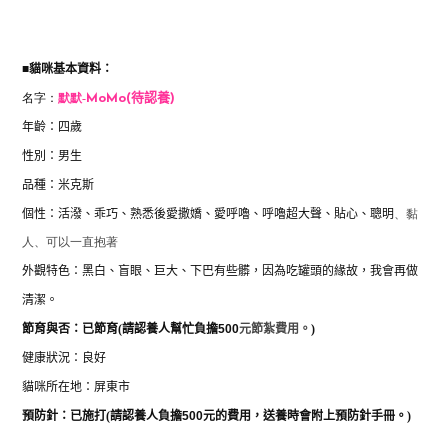
■
貓咪基本資料：
名字：
默默-
MoMo(待認養
)
年齡：四歲
性別：男
生
品種：米克斯
個性：活潑、乖巧、熟悉後愛撒嬌、愛呼嚕
、呼嚕超大聲、貼心、聰明
、黏
人、可以一直抱著
外觀特色：黑白、盲眼、巨大、下巴有些髒，因為吃罐頭的緣故，我會再做
清潔。
節育與否：已節育(
請認養人幫忙負擔
500
元節紮費用。
)
健康狀況：良好
貓咪所在地：屏東市
預防針：已施打
(
請認養人負擔
500
元的費用，送養時會附上預防針手冊。
)