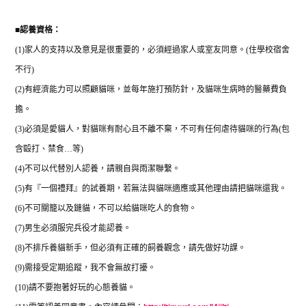
■
認養資格：
(1)
家人的支持以及意見是很重要的，必須經過家人或室友同意。
(
住學校宿舍
不行
)
(2)
有經濟能力可以照顧貓咪，並每年施打預防針，及貓咪生病時的醫藥費負
擔。
(3)
必須是愛貓人，對貓咪有耐心且不離不棄，不可有任何虐待貓咪的行為
(
包
含毆打、禁食
…
等
)
(4)
不可以代替別人認養，請親自與雨潔聯繫。
(5)
有『一個禮拜』的試養期，若無法與貓咪適應或其他理由請把貓咪還我。
(6)
不可關籠以及鏈貓，不可以給貓咪吃人的食物。
(7)
男生必須服完兵役才能認養。
(8)
不排斥養貓新手，但必須有正確的飼養觀念，請先做好功課。
(9)
需接受定期追蹤，我不會無故打擾。
(10)
請不要抱著好玩的心態養貓。