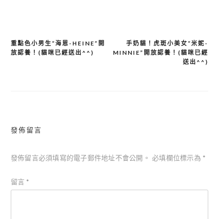
重點色小男生“海恩-HEINE”開
手奶貓！虎斑小美女“米妮-
文
放認養！(貓咪已經送出^^)
MINNIE”開放認養！(貓咪已經
章
送出^^)
導
覽
發佈留言
發佈留言必須填寫的電子郵件地址不會公開。
必填欄位標示為
*
留言
*