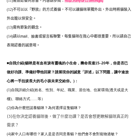
(11)
需簽認養同意書。內容請參閱：
http://tinyurl.com/l4jjltj
(12)
不可以以『野放』的方式養貓，不可以讓貓咪單獨外出，外出時將貓裝入
外出籠以保安全。
(13)
需有節紮的觀念。
(14)
請以
mail
、
臉書
或留言板聯繫，每隻貓咪在我心中都很重要，所以請自己
表現認養的誠意唷。
■
自我介紹(
貓咪是有血有淚有靈魂的小生命，壽命長達
15
–
20
年，你是否已
做好功課、準備好帶他回家？請展現你的誠意「詳述」以下問題，讓中途放
心將一手拉拔長大的毛小孩未來交給你。)：
(1)自我詳細介紹(姓名、性別、年紀、職業、居住地、住家環境(透天或是大
樓)、聯絡方式……等）
(2)
你為什麼想認養貓咪？為何選擇這隻貓咪？
(3)在你決定認養貓咪後，做了什麼功課？是否會想更瞭解貓咪真正的
需求？
(4)家中人口有哪些？家人是是否同意養貓？他們會不會對寵物過敏？