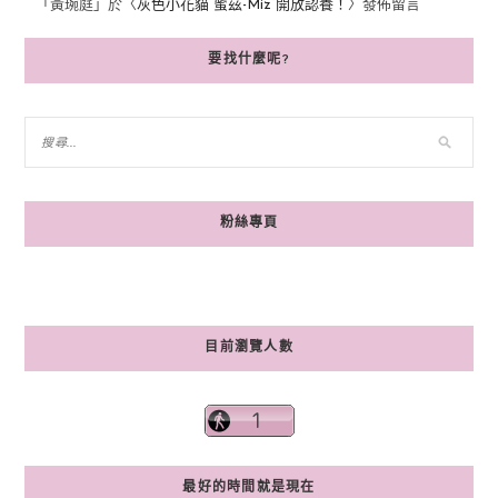
「
黃琬庭
」於〈
灰色小花貓“蜜茲-Miz”開放認養！
〉發佈留言
要找什麼呢?
粉絲專頁
目前瀏覽人數
最好的時間就是現在