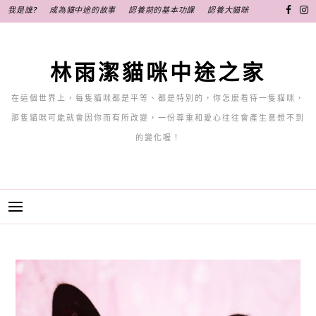
跳
我是誰?
成為貓中途的故事
認養前的基本功課
認養大貓咪
至
主
要
林雨潔貓咪中途之家
內
容
在這個世界上，每隻貓咪都是平等、都是特別的，你怎麼看待一隻貓咪，
那隻貓咪可能就會因你而有所改變，一份尊重和愛心往往會產生意想不到
的變化喔！