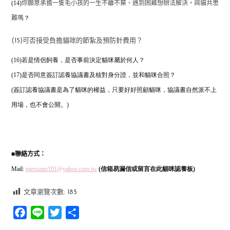
(14)
你願意承擔一隻毛小孩的一生不離不棄、遇到困難想辦法解決，與貓共患
？
難嗎
(15)可否接受負擔貓咪的節紮及預防針費用？
(16)若是情侶飼養，是否事前決定貓咪屬於何人？
(17)是否同意簽訂認養協議書及核對身分證，並和貓咪合照？
(簽訂認養協議書是為了貓咪的權益，只要好好照顧貓咪，協議書自然派不上
用場，也不會公開。)
■
聯絡方式：
Mail:
mensuno101@yahoo.com.tw
(信箱易漏信或留言在此貓咪認養板)
文章瀏覽次數:
185
Facebook
Line
Twitter
分
享