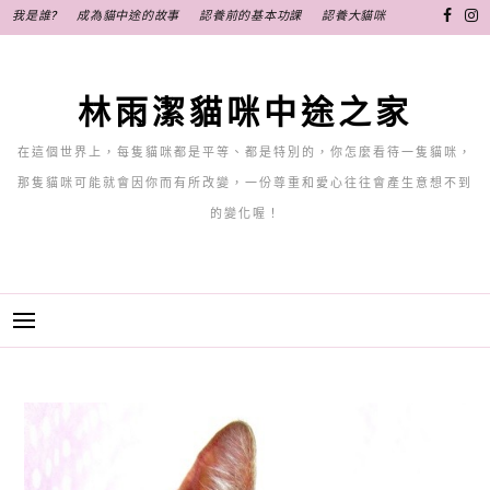
跳
我是誰?
成為貓中途的故事
認養前的基本功課
認養大貓咪
至
主
要
林雨潔貓咪中途之家
內
容
在這個世界上，每隻貓咪都是平等、都是特別的，你怎麼看待一隻貓咪，
那隻貓咪可能就會因你而有所改變，一份尊重和愛心往往會產生意想不到
的變化喔！