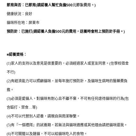
節育與否：
已節育
(
請認養人幫忙負擔
500
元節紮費用。
)
健康狀況：良好
貓咪所在地：屏東市
預防針：已施打
(
請認養人負擔
500
元的費用，送養時會附上預防針手冊。
)
■
認養資格：
(1)
家人的支持以及意見是很重要的，必須經過家人或室友同意。
(
住學校宿舍
不行
)
(2)
有經濟能力可以照顧貓咪，並每年施打預防針，及貓咪生病時的醫藥費負
擔。
(3)
必須是愛貓人，對貓咪有耐心且不離不棄，不可有任何虐待貓咪的行為
(
包
含毆打、禁食
…
等
)
(4)
不可以代替別人認養，請親自與雨潔聯繫。
(5)
有『一個禮拜』的試養期，若無法與貓咪適應或其他理由請把貓咪還我。
(6)
不可關籠以及鏈貓，不可以給貓咪吃人的食物。