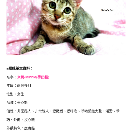
■
貓咪基本資料：
名字：
米妮-
Minnie
(手奶貓)
年齡：兩個多月
性別：女生
品種：米克斯
個性：
非常黏人、非常親人、愛撒嬌、愛呼嚕、呼嚕超級大聲、活潑、乖
巧、外向、沒心機
外觀特色：虎斑貓