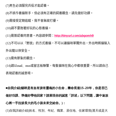
(7)
男生必須服完兵役才能認養。
(8)
不排斥養貓新手，但必須有正確的飼養觀念，請先做好功課。
(9)
需接受定期追蹤，我不會無故打擾。
(10)
請不要抱著好玩的心態養貓。
(11)
需簽認養同意書。內容請參閱：
http://tinyurl.com/abgomh9
(12)
不可以以『野放』的方式養貓，不可以讓貓咪單獨外出，外出時將貓裝入
外出籠以保安全。
(13)
需有節紮的觀念。
(14)
請以
mail
、
msn
或留言板聯繫，每隻貓咪在我心中都很重要，所以請自己
表現認養的誠意唷。
■
自我介紹(
貓咪是有血有淚有靈魂的小生命，壽命長達
15
–
20
年，你是否已
做好功課、準備好帶他回家？請展現你的誠意「詳述」以下問題，讓中途放
心將一手拉拔長大的毛小孩未來交給你。)：
(1)自我詳細介紹(姓名、性別、年紀、職業、居住地、住家環境(透天或是大