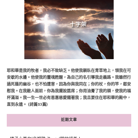
耶和華是我的牧者，我必不致缺乏。他使我躺臥在青草地上，領我在可
安歇的水邊。他使我的靈魂甦醒，為自己的名引導我走義路。我雖然行
過死蔭的幽谷，也不怕遭害，因為你與我同在；你的杖，你的竿，都安
慰我。在我敵人面前，你為我擺設筵席；你用油膏了我的頭，使我的福
杯滿溢。我一生一世必有恩惠慈愛隨著我；我且要住在耶和華的殿中，
直到永遠。 (詩篇23篇)
近期文章