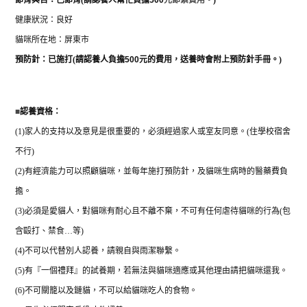
健康狀況：良好
貓咪所在地：屏東市
預防針：已施打
(
請認養人負擔
500
元的費用，送養時會附上預防針手冊。
)
■
認養資格：
(1)
家人的支持以及意見是很重要的，必須經過家人或室友同意。
(
住學校宿舍
不行
)
(2)
有經濟能力可以照顧貓咪，並每年施打預防針，及貓咪生病時的醫藥費負
擔。
(3)
必須是愛貓人，對貓咪有耐心且不離不棄，不可有任何虐待貓咪的行為
(
包
含毆打、禁食
…
等
)
(4)
不可以代替別人認養，請親自與雨潔聯繫。
(5)
有『一個禮拜』的試養期，若無法與貓咪適應或其他理由請把貓咪還我。
(6)
不可關籠以及鏈貓，不可以給貓咪吃人的食物。