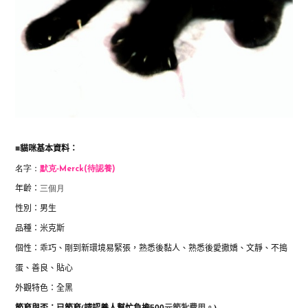
■
貓咪基本資料：
名字：
默克-
Merck(待認養)
年齡：
三個月
性別：男生
品種：米克斯
個性：
乖巧、剛到新環境易緊張，熟悉後黏人、熟悉後愛撒嬌、文靜、不搗
蛋、善良、貼心
外觀特色：全黑
節育與否：
已節育
(
請認養人幫忙負擔
500
元節紮費用。
)