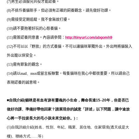
(7)
男生必須服完兵役才能認養。
(8)
不排斥養貓新手，但必須有正確的飼養觀念，請先做好功課。
(9)
需接受定期追蹤，我不會無故打擾。
(10)
請不要抱著好玩的心態養貓。
(11)
需簽認養同意書。內容請參閱：
http://tinyurl.com/abgomh9
(12)
不可以以『野放』的方式養貓，不可以讓貓咪單獨外出，外出時將貓裝入
外出籠以保安全。
(13)
需有節紮的觀念。
(14)
請以
mail
、
msn
或留言板聯繫，每隻貓咪在我心中都很重要，所以請自己
表現認養的誠意唷。
■
自我介紹(
貓咪是有血有淚有靈魂的小生命，壽命長達
15
–
20
年，你是否已
做好功課、準備好帶他回家？請展現你的誠意「詳述」以下問題，讓中途放
心將一手拉拔長大的毛小孩未來交給你。)：
(1)自我詳細介紹(姓名、性別、年紀、職業、居住地、住家環境(透天或是大
樓)、聯絡方式……等）