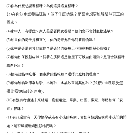
(2)
你為什麼想認養貓咪？為何選擇這隻貓咪？
(3)在你決定認養貓咪後，做了什麼功課？是否會想更瞭解貓咪真正的
需求？
(4)家中人口有哪些？家人是是否同意養貓？他們會不會對寵物過敏？
(5)如果你的房子是租來的，你的房東允許你飼養寵物嗎？
(6)家中是否還有其他寵物？是否預備好每天花很多時間關心寵物？
(7)預備如何照顧貓咪？飼養在房間還是整屋子可以自由活動？是否會讓貓咪
獨自外出？
(8)預備給貓咪吃哪一個廠牌的貓乾糧？
選擇此廠牌的理由？
(9)預備給貓咪用凝結砂、木屑砂、水晶砂還是其他砂？(我想知道種類
及選
)。
擇此種類貓砂的理由
(10)有沒有考慮過未來結婚、度假遠遊、畢業、出國、搬家、等將如何「安
置」貓咪？
(11)有想過當有一天你懷孕或者有小孩的時候，
會如何協調貓咪與小孩間的問
題？是否還能繼續照顧牠們嗎？