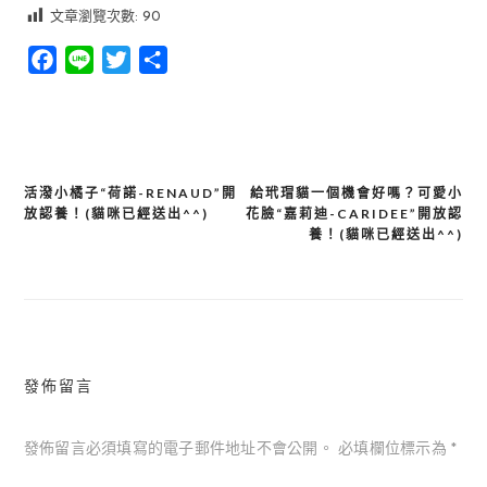
文章瀏覽次數:
90
Facebook
Line
Twitter
分
享
活潑小橘子“荷諾-RENAUD”開
給玳瑁貓一個機會好嗎？可愛小
文
放認養！(貓咪已經送出^^)
花臉“嘉莉迪-CARIDEE”開放認
章
養！(貓咪已經送出^^)
導
覽
發佈留言
發佈留言必須填寫的電子郵件地址不會公開。
必填欄位標示為
*