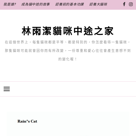
跳
我是誰?
成為貓中途的故事
認養前的基本功課
認養大貓咪
至
主
要
林雨潔貓咪中途之家
內
容
在這個世界上，每隻貓咪都是平等、都是特別的，你怎麼看待一隻貓咪，
那隻貓咪可能就會因你而有所改變，一份尊重和愛心往往會產生意想不到
的變化喔！