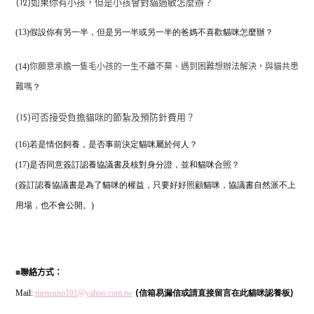
(12)如果你有小孩，但是小孩會對貓過敏怎麼辦？
(13)假設你有另一半，但是另一半或另一半的爸媽不喜歡貓咪怎麼辦？
(14)
你願意承擔一隻毛小孩的一生不離不棄、遇到困難想辦法解決，與貓共患
？
難嗎
(15)可否接受負擔貓咪的節紮及預防針費用？
(16)若是情侶飼養，是否事前決定貓咪屬於何人？
(17)是否同意簽訂認養協議書及核對身分證，並和貓咪合照？
(簽訂認養協議書是為了貓咪的權益，只要好好照顧貓咪，協議書自然派不上
用場，也不會公開。)
■
聯絡方式：
Mail:
mensuno101@yahoo.com.tw
(信箱易漏信或請直接留言在此貓咪認養板)