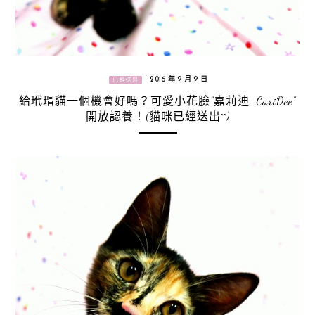
2016 年 9 月 9 日
已經送出
給玳瑁貓一個機會好嗎？可愛小花臉“嘉莉迪-CariDee”
開放認養！(貓咪已經送出^^)