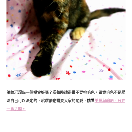
請給玳瑁貓一個機會好嗎？認養時請盡量不要挑毛色，畢竟毛色不是貓
咪自己可以決定的，玳瑁貓也需要大家的關愛，
請看
美麗與醜陋，只在
一念之間。