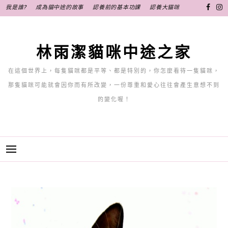
跳
我是誰?
成為貓中途的故事
認養前的基本功課
認養大貓咪
至
主
要
林雨潔貓咪中途之家
內
容
在這個世界上，每隻貓咪都是平等、都是特別的，你怎麼看待一隻貓咪，
那隻貓咪可能就會因你而有所改變，一份尊重和愛心往往會產生意想不到
的變化喔！