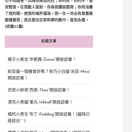
也不怕遭害，因為你與我同在；你的杖，你的竿，都
安慰我。在我敵人面前，你為我擺設筵席；你用油膏
了我的頭，使我的福杯滿溢。我一生一世必有恩惠慈
愛隨著我；我且要住在耶和華的殿中，直到永遠。
(詩篇23篇)
近期文章
橘子小美女“辛妮雅-Zinnia”開放認養！
給盲貓一個機會好嗎？乖巧小白貓“米菈-Mira”
開放認養！
虎斑小帥哥“西奧-Theo”開放認養！
漂亮小黑貓“墨丸-Inkball”開放認養！
橘玳小男生“布丁-Pudding”開放認養！(貓咪已
經送出^^)