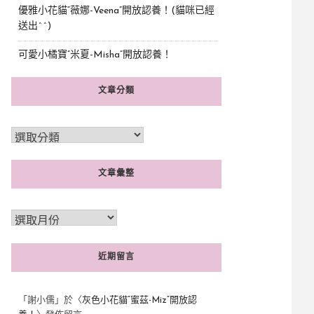
優雅小花貓“薇娜-Veena”開放認養！(貓咪已經
送出^^)
可愛小橘寶”米夏-Misha”開放認養！
文章分類
文章彙整
近期留言
「
謝小儒
」於〈
灰色小花貓“蜜茲-Miz”開放認