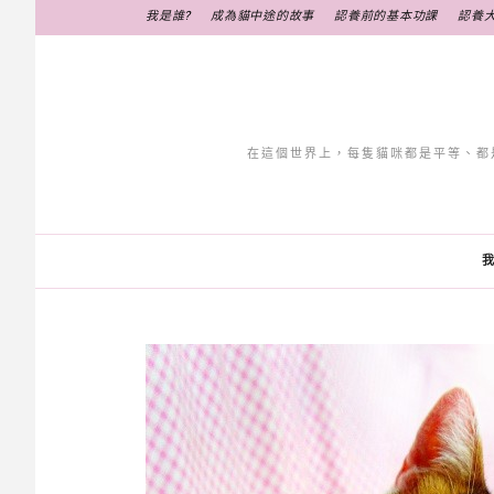
跳
我是誰?
成為貓中途的故事
認養前的基本功課
認養
至
主
要
內
容
在這個世界上，每隻貓咪都是平等、都
我