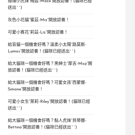
煙燻小虎妹“梅茲-Maze”開放認養！(貓咪已經
送出^^)
灰色小花貓“蜜茲-Miz”開放認養！
可愛小賓花“莉茲-Liz”開放認養！
給盲貓一個機會好嗎？溫柔小太陽“路莫斯-
Lumos”開放認養！(貓咪已經送出^^)
給大貓咪一個機會好嗎？黑紳士“摩吉-Moji”開
放認養！(貓咪已經送出^^)
給大貓咪一個機會好嗎？可愛女孩“西蒙娜-
Simone“開放認養！
可愛小女生“萊莉-Riley”開放認養！(貓咪已經
送出^^)
給大貓咪一個機會好嗎？黏人虎妹“貝蒂娜-
Bettina”開放認養！(貓咪已經送出^^)