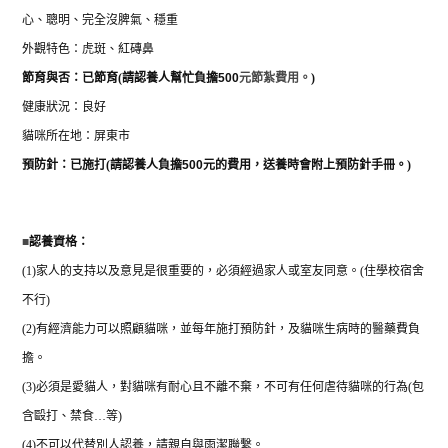
心、聰明、完全沒脾氣、穩重
外觀特色：虎斑、紅磚鼻
節育與否：
已節育
(
請認養人幫忙負擔
500
元節紮費用。
)
健康狀況：良好
貓咪所在地：屏東市
預防針：已施打
(
請認養人負擔
500
元的費用，送養時會附上預防針手冊。
)
■
認養資格：
(1)
家人的支持以及意見是很重要的，必須經過家人或室友同意。
(
住學校宿舍
不行
)
(2)
有經濟能力可以照顧貓咪，並每年施打預防針，及貓咪生病時的醫藥費負
擔。
(3)
必須是愛貓人，對貓咪有耐心且不離不棄，不可有任何虐待貓咪的行為
(
包
含毆打、禁食
…
等
)
(4)
不可以代替別人認養，請親自與雨潔聯繫。