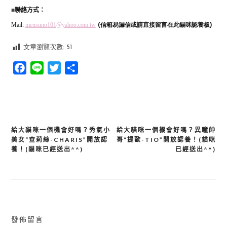
■
聯絡方式：
Mail:
mensuno101@yahoo.com.tw
(信箱易漏信或請直接留言在此貓咪認養板)
文章瀏覽次數:
51
Facebook
Line
Twitter
分
享
給大貓咪一個機會好嗎？秀氣小
給大貓咪一個機會好嗎？異瞳帥
文
美女“查莉絲-CHARIS”開放認
哥“提歐-TIO”開放認養！(貓咪
章
養！(貓咪已經送出^^)
已經送出^^)
導
覽
發佈留言