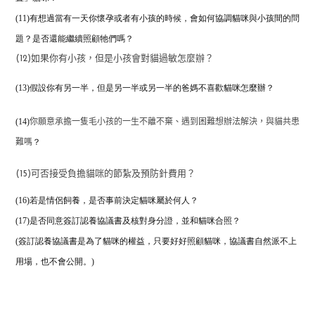
(11)有想過當有一天你懷孕或者有小孩的時候，
會如何協調貓咪與小孩間的問
題？是否還能繼續照顧牠們嗎？
(12)如果你有小孩，但是小孩會對貓過敏怎麼辦？
(13)假設你有另一半，但是另一半或另一半的爸媽不喜歡貓咪怎麼辦？
(14)
你願意承擔一隻毛小孩的一生不離不棄、遇到困難想辦法解決，與貓共患
？
難嗎
(15)可否接受負擔貓咪的節紮及預防針費用？
(16)若是情侶飼養，是否事前決定貓咪屬於何人？
(17)是否同意簽訂認養協議書及核對身分證，並和貓咪合照？
(簽訂認養協議書是為了貓咪的權益，只要好好照顧貓咪，協議書自然派不上
用場，也不會公開。)