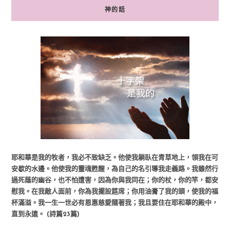
神的話
耶和華是我的牧者，我必不致缺乏。他使我躺臥在青草地上，領我在可
安歇的水邊。他使我的靈魂甦醒，為自己的名引導我走義路。我雖然行
過死蔭的幽谷，也不怕遭害，因為你與我同在；你的杖，你的竿，都安
慰我。在我敵人面前，你為我擺設筵席；你用油膏了我的頭，使我的福
杯滿溢。我一生一世必有恩惠慈愛隨著我；我且要住在耶和華的殿中，
直到永遠。 (詩篇23篇)