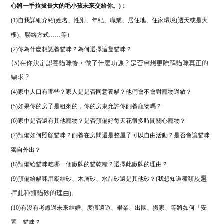
心將一手拉拔長大的毛小孩未來交給你。)：
(1)自我詳細介紹(姓名、性別、年紀、職業、居住地、住家環境(透天或是大
樓)、聯絡方式……等）
(2)
你為什麼想認養貓咪？為何選擇這隻貓咪？
(3)在你決定認養貓咪後，做了什麼功課？是否會想更瞭解貓咪真正的
需求？
(4)家中人口有哪些？家人是是否同意養貓？他們會不會對寵物過敏？
(5)如果你的房子是租來的，你的房東允許你飼養寵物嗎？
(6)家中是否還有其他寵物？是否預備好每天花很多時間關心寵物？
(7)預備如何照顧貓咪？飼養在房間還是整屋子可以自由活動？是否會讓貓咪
獨自外出？
(8)預備給貓咪吃哪一個廠牌的貓乾糧？
選擇此廠牌的理由？
(9)預備給貓咪用凝結砂、木屑砂、水晶砂還是其他砂？(我想知道種類
及選
)。
擇此種類貓砂的理由
(10)有沒有考慮過未來結婚、度假遠遊、畢業、出國、搬家、等將如何「安
置」貓咪？