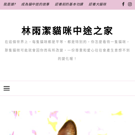
跳
我是誰?
成為貓中途的故事
認養前的基本功課
認養大貓咪
至
主
要
林雨潔貓咪中途之家
內
容
在這個世界上，每隻貓咪都是平等、都是特別的，你怎麼看待一隻貓咪，
那隻貓咪可能就會因你而有所改變，一份尊重和愛心往往會產生意想不到
的變化喔！