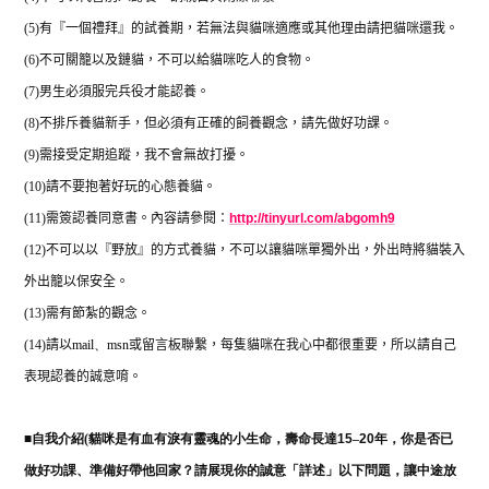
(5)
有『一個禮拜』的試養期，若無法與貓咪適應或其他理由請把貓咪還我。
(6)
不可關籠以及鏈貓，不可以給貓咪吃人的食物。
(7)
男生必須服完兵役才能認養。
(8)
不排斥養貓新手，但必須有正確的飼養觀念，請先做好功課。
(9)
需接受定期追蹤，我不會無故打擾。
(10)
請不要抱著好玩的心態養貓。
(11)
需簽認養同意書。內容請參閱：
http://tinyurl.com/abgomh9
(12)
不可以以『野放』的方式養貓，不可以讓貓咪單獨外出，外出時將貓裝入
外出籠以保安全。
(13)
需有節紮的觀念。
(14)
請以
mail
、
msn
或留言板聯繫，每隻貓咪在我心中都很重要，所以請自己
表現認養的誠意唷。
■
自我介紹(
貓咪是有血有淚有靈魂的小生命，壽命長達
15
–
20
年，你是否已
做好功課、準備好帶他回家？請展現你的誠意「詳述」以下問題，讓中途放