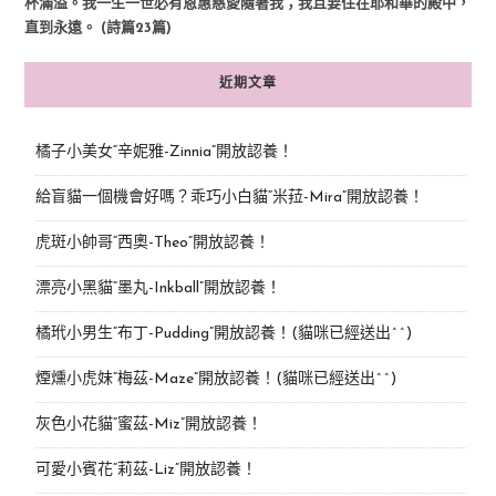
杯滿溢。我一生一世必有恩惠慈愛隨著我；我且要住在耶和華的殿中，
直到永遠。 (詩篇23篇)
近期文章
橘子小美女“辛妮雅-Zinnia”開放認養！
給盲貓一個機會好嗎？乖巧小白貓“米菈-Mira”開放認養！
虎斑小帥哥“西奧-Theo”開放認養！
漂亮小黑貓“墨丸-Inkball”開放認養！
橘玳小男生“布丁-Pudding”開放認養！(貓咪已經送出^^)
煙燻小虎妹“梅茲-Maze”開放認養！(貓咪已經送出^^)
灰色小花貓“蜜茲-Miz”開放認養！
可愛小賓花“莉茲-Liz”開放認養！