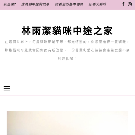
跳
我是誰?
成為貓中途的故事
認養前的基本功課
認養大貓咪
至
主
要
林雨潔貓咪中途之家
內
容
在這個世界上，每隻貓咪都是平等、都是特別的，你怎麼看待一隻貓咪，
那隻貓咪可能就會因你而有所改變，一份尊重和愛心往往會產生意想不到
的變化喔！