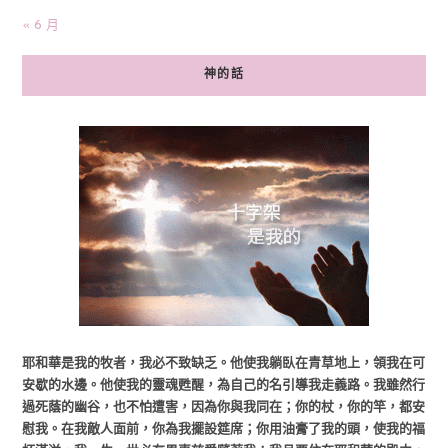
« 6 月
神的話
耶和華是我的牧者，我必不致缺乏。他使我躺臥在青草地上，領我在可
安歇的水邊。他使我的靈魂甦醒，為自己的名引導我走義路。我雖然行
過死蔭的幽谷，也不怕遭害，因為你與我同在；你的杖，你的竿，都安
慰我。在我敵人面前，你為我擺設筵席；你用油膏了我的頭，使我的福