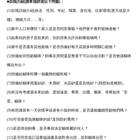
■
自我介紹(請來信詳述以下問題)：
(1)自我詳細介紹(姓名、性別、年紀、職業、居住地、住家環境(透天或是大
樓)、聯絡方式……等）
(2)家中人口有哪些？家人是是否同意養貓？他們會不會對寵物過敏？
(3)如果你的房子是租來的，你的房東允許你飼養寵物嗎？
(4)家中是否還有其他寵物？是否預備好每天花很多時間關心寵物？
(5)預備如何照顧貓咪？飼養在房間還是整屋子可以自由活動？是否會讓貓咪
獨自外出？
(6)預備給貓咪吃哪一個廠牌的貓乾糧？
(7)預備給貓咪用凝結砂、木屑砂、水晶砂還是其他砂？(我想知道種類)。
(8)有沒有考慮過未來結婚、度假遠遊、畢業、出國、搬家、等將如何「安
置」貓咪？
(9)有想過當有一天你懷孕或者有小孩的時候，是否還能繼續照顧牠們嗎？
(10)可否接受負擔貓咪的節?及預防針費用？
(11)若是情侶飼養，是否事前決定貓咪屬於何人？
(12)是否同意簽訂認養協議書及核對身分證，並和貓咪合照？