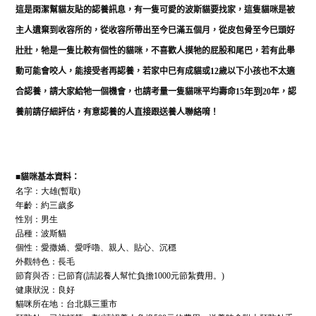
這是雨潔幫貓友貼的認養訊息，有一隻可愛的波斯貓要找家，這隻貓咪是被
主人遺棄到收容所的，從收容所帶出至今巳滿五個月，從皮包骨至今巳頭好
壯壯，牠是一隻比較有個性的貓咪，不喜歡人摸牠的屁股和尾巴，若有此舉
動可能會咬人，能接受者再認養，若家中巳有成貓或
12
歲以下小孩也不太適
合認養，請大家給牠一個機會，也請考量一隻貓咪平均壽命
15
20
年，認
年到
養前請仔細評估，有意認養的人直接跟送養人聯絡唷！
■
貓咪基本資料：
名字：大雄(暫取)
年齡：約三歲多
性別：男生
品種：波斯貓
個性：愛撒嬌、愛呼嚕、親人、貼心、沉穩
外觀特色：長毛
節育與否：已節育(請認養人幫忙負擔1000元節紮費用。)
健康狀況：良好
貓咪所在地：台北縣三重市