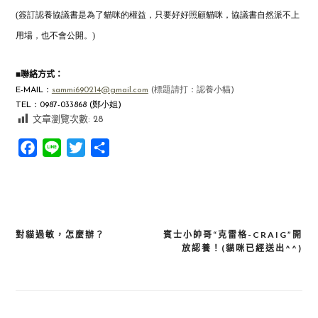
(簽訂認養協議書是為了貓咪的權益，只要好好照顧貓咪，協議書自然派不上
用場，也不會公開。)
■
聯絡方式：
E-MAIL
：
sammi690214@gmail.com
(
標題請打：認養小貓
)
TEL：0987-033868 (鄭小姐)
文章瀏覽次數:
28
Facebook
Line
Twitter
分
享
對貓過敏，怎麼辦？
賓士小帥哥“克雷格-CRAIG”開
文
放認養！(貓咪已經送出^^)
章
導
覽