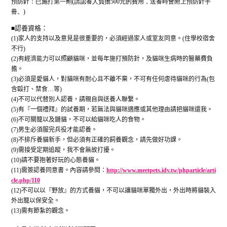
預防針：已施打第一劑(請認養人負擔500元的費用，送養時會附上預防針手
冊。)
■
認養資格：
(1)
家人的支持以及意見是很重要的，必須經過家人或室友同意。
(
住學校宿舍
不行
)
(2)
有經濟能力可以照顧貓咪，並每年施打預防針，及貓咪生病時的醫藥費負
擔。
(3)
必須是愛貓人，對貓咪有耐心且不離不棄，不可有任何虐待貓咪的行為
(
包
含毆打、禁食
…
等
)
(4)
不可以代替別人認養，請親自與送養人聯繫。
(5)
有『一個禮拜』的試養期，若無法與貓咪適應或其他理由請把貓咪還我。
(6)
不可關籠以及鏈貓，不可以給貓咪吃人的食物。
(7)
男生必須服完兵役才能認養。
(8)
不排斥養貓新手，但必須有正確的飼養觀念，請先做好功課。
(9)
需接受定期追蹤，我不會無故打擾。
(10)
請不要抱著好玩的心態養貓。
(11)
需簽認養同意書。內容請參閱：
http://www.meetpets.idv.tw/phparticle/arti
cle.php/110
(12)
不可以以『野放』的方式養貓，不可以讓貓咪單獨外出，外出時將貓裝入
外出籠以保安全。
(13)
需有節紮的觀念。