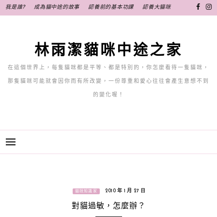
跳
我是誰?
成為貓中途的故事
認養前的基本功課
認養大貓咪
至
主
要
林雨潔貓咪中途之家
內
容
在這個世界上，每隻貓咪都是平等、都是特別的，你怎麼看待一隻貓咪，
那隻貓咪可能就會因你而有所改變，一份尊重和愛心往往會產生意想不到
的變化喔！
2010 年 1 月 27 日
貓咪知識家
對貓過敏，怎麼辦？