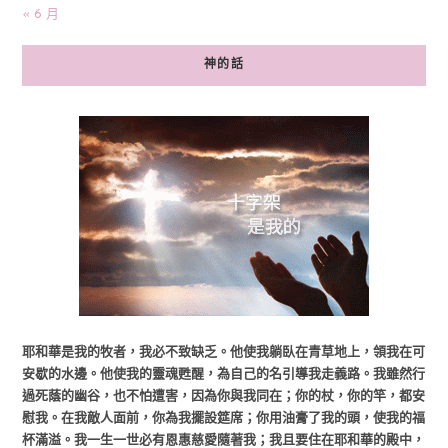
« 6 月
神的話
耶和華是我的牧者，我必不致缺乏。他使我躺臥在青草地上，領我在可
安歇的水邊。他使我的靈魂甦醒，為自己的名引導我走義路。我雖然行
過死蔭的幽谷，也不怕遭害，因為你與我同在；你的杖，你的竿，都安
慰我。在我敵人面前，你為我擺設筵席；你用油膏了我的頭，使我的福
杯滿溢。我一生一世必有恩惠慈愛隨著我；我且要住在耶和華的殿中，