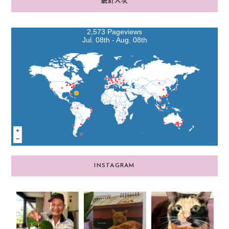
統計人次
2,573 Pageviews
Jul. 08th - Aug. 08th
INSTAGRAM