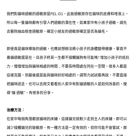
我們對貓咪過敏的過敏原是
FEL-D1
，此致過敏原存在貓咪的皮膚和唾液上，
所以每一隻貓咪
都有引發人們過敏的潛在性，如果家中有小孩子過敏，請先
去醫院抽血檢查過敏原，確定小朋友的過敏原確定是否為貓毛。
即使真是貓咪導致的過敏，
也
應該想辦法將小孩子的身體變得健康，畢竟不
養貓過敏還是在，且
孩子終其一生都不接觸貓狗有可能嗎
?
增加小孩子的抵抗
力，慢慢增加與貓咪相處的時間
，
不要長時間處在同在一空間，很多人都是
這樣克服，到最後還是能與貓咪好好相處的。請努力試試看再說，不要直接
把貓咪送走，也可以去爬文看看別人家中有對貓過敏的人是如何改善的，搜
尋“貓
過敏”，有很多的分享。
治療方法：
在家中每個角落都放貓咪的床鋪，這樣貓兒就較少走到主人的床鋪，即可以
減少接觸貓兒的致敏原，有一種方法是一定有效的，但你可能不會嘗試，那