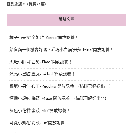
直到永遠。 (詩篇23篇)
近期文章
橘子小美女“辛妮雅-Zinnia”開放認養！
給盲貓一個機會好嗎？乖巧小白貓“米菈-Mira”開放認養！
虎斑小帥哥“西奧-Theo”開放認養！
漂亮小黑貓“墨丸-Inkball”開放認養！
橘玳小男生“布丁-Pudding”開放認養！(貓咪已經送出^^)
煙燻小虎妹“梅茲-Maze”開放認養！(貓咪已經送出^^)
灰色小花貓“蜜茲-Miz”開放認養！
可愛小賓花“莉茲-Liz”開放認養！