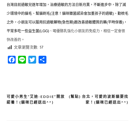
台灣目前過敏兒逐年增加，治療過敏的方法日新月異，不斷進步中，除了減
少環境中的貓毛、幫貓剃毛
(
注意！貓咪黴菌感染會加重孩子的過敏
)
、勤梳毛
之外，小朋友可以服用抗過敏藥物
(
急性期
)
跟改善過敏體質的藥
(
平時保養
)
，
平常多吃一些益生菌
(
LGG
)
、喝優酪乳強化小朋友的免疫力，相信一定會很
快改善的。
文章瀏覽次數:
57
Facebook
Line
Twitter
分
享
可愛小男生“艾迪-EDDIE”開放
(幫貼) 台北，可愛的波斯貓要找
文
認養！(貓咪已經送出^^)
家！(貓咪已經送出^^)
章
導
覽