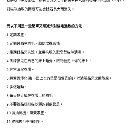
就是皮下免疫療法，約有百分之七十的患者在六個月後看得見成效，不過，
對貓咪過敏的問題可能會除着長大而消失。
而以下則是一些簡單又可减少對貓毛過敏的方法：
1.
定期吸塵。
2.
定期替貓兒梳毛，順便增進感情。
3.
定期替貓兒洗澡，並用抗敏的肥皂替貓咪清潔。
4.
訓練貓兒在自己的床上睡覺，限制牠走上你的床上。
5.
經常清潔衣服。
6.
買空氣淨化機
(
市面上也有些是很便宜的
)
，以過濾貓兒之致敏原。
7.
多做運動。
8.
每天黏走掉在衣服上的貓毛。
9.
不要讓貓咪把貓砂灑的到處都是。
10.
裝抽風機，每天吸塵。
11.
貓咪
換毛季時剃毛。