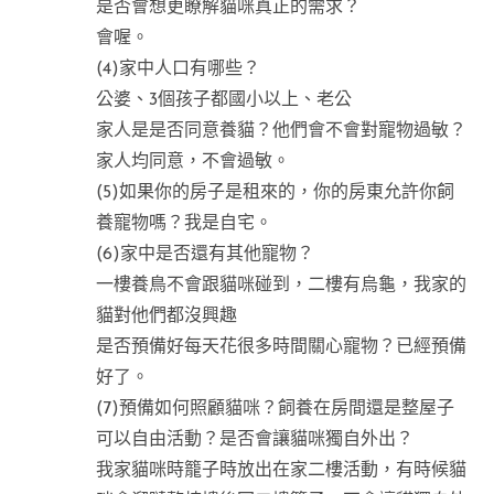
是否會想更瞭解貓咪真正的需求？
會喔。
(4)家中人口有哪些？
公婆、3個孩子都國小以上、老公
家人是是否同意養貓？他們會不會對寵物過敏？
家人均同意，不會過敏。
(5)如果你的房子是租來的，你的房東允許你飼
養寵物嗎？我是自宅。
(6)家中是否還有其他寵物？
一樓養鳥不會跟貓咪碰到，二樓有烏龜，我家的
貓對他們都沒興趣
是否預備好每天花很多時間關心寵物？已經預備
好了。
(7)預備如何照顧貓咪？飼養在房間還是整屋子
可以自由活動？是否會讓貓咪獨自外出？
我家貓咪時籠子時放出在家二樓活動，有時候貓