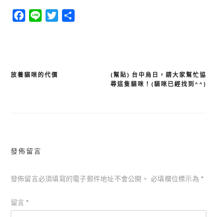
Facebook
Line
Twitter
分
享
放養貓咪的代價
(幫貼) 台中烏日，請大家幫忙協
文
尋這隻貓咪！(貓咪已經找到^^)
章
導
覽
發佈留言
發佈留言必須填寫的電子郵件地址不會公開。
必填欄位標示為
*
留言
*