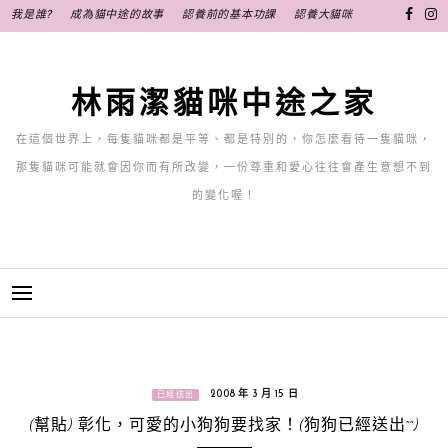
跳
我是誰?
成為貓中途的故事
認養前的基本功課
認養大貓咪
至
主
要
林雨潔貓咪中途之家
內
容
在這個世界上，每隻貓咪都是平等、都是特別的，你怎麼看待一隻貓咪，
那隻貓咪可能就會因你而有所改變，一份尊重和愛心往往會產生意想不到
的變化喔！
2008 年 3 月 15 日
已經送出
(幫貼) 彰化，可愛的小狗狗要找家！(狗狗已經送出^^)