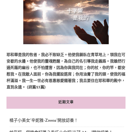
耶和華是我的牧者，我必不致缺乏。他使我躺臥在青草地上，領我在可
安歇的水邊。他使我的靈魂甦醒，為自己的名引導我走義路。我雖然行
過死蔭的幽谷，也不怕遭害，因為你與我同在；你的杖，你的竿，都安
慰我。在我敵人面前，你為我擺設筵席；你用油膏了我的頭，使我的福
杯滿溢。我一生一世必有恩惠慈愛隨著我；我且要住在耶和華的殿中，
直到永遠。 (詩篇23篇)
近期文章
橘子小美女“辛妮雅-Zinnia”開放認養！