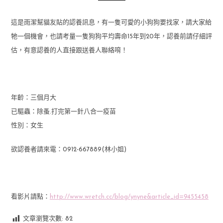
這是雨潔幫貓友貼的認養訊息，有一隻可愛的小狗狗要找家，請大家給
牠一個機會，也請考量一隻狗狗平均壽命15年到20年，認養前請仔細評
估，有意認養的人直接跟送養人聯絡唷！
年齡：三個月大
已驅蟲：除蚤.打完第一針八合一疫苗
性別：女生
欲認養者請來電：0912-667889(林小姐)
看影片請點：
http://www.wretch.cc/blog/ynyne&article_id=9455458
文章瀏覽次數:
82