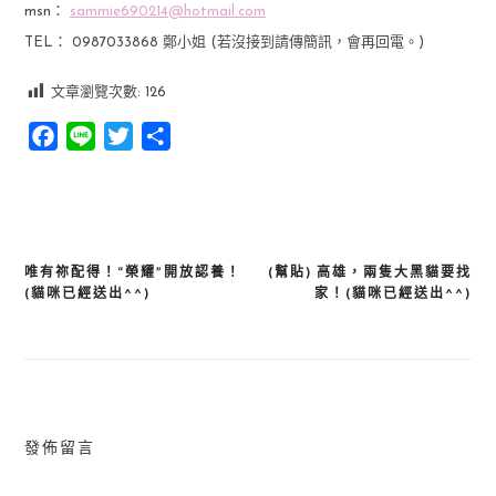
msn：
sammie690214@hotmail.com
TEL： 0987033868 鄭小姐 (若沒接到請傳簡訊，會再回電。)
文章瀏覽次數:
126
Facebook
Line
Twitter
分
享
唯有祢配得！“榮耀”開放認養！
(幫貼) 高雄，兩隻大黑貓要找
文
(貓咪已經送出^^)
家！(貓咪已經送出^^)
章
導
覽
發佈留言