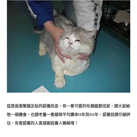
這是雨潔幫貓友貼的認養訊息，有一隻可愛的布偶貓要找家，請大家給
牠一個機會，也請考量一隻貓咪平均壽命15年到20年，認養前請仔細評
估，有意認養的人直接跟送養人聯絡唷！