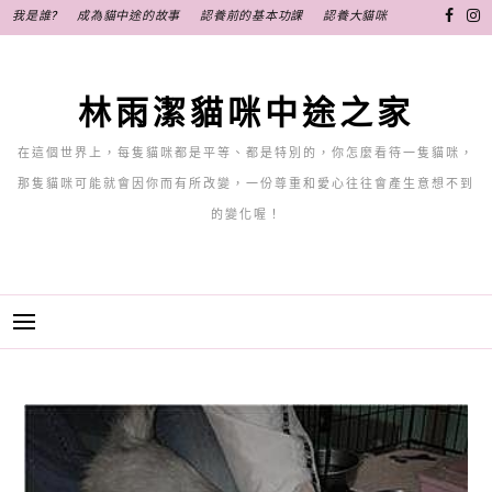
跳
我是誰?
成為貓中途的故事
認養前的基本功課
認養大貓咪
至
主
要
林雨潔貓咪中途之家
內
容
在這個世界上，每隻貓咪都是平等、都是特別的，你怎麼看待一隻貓咪，
那隻貓咪可能就會因你而有所改變，一份尊重和愛心往往會產生意想不到
的變化喔！