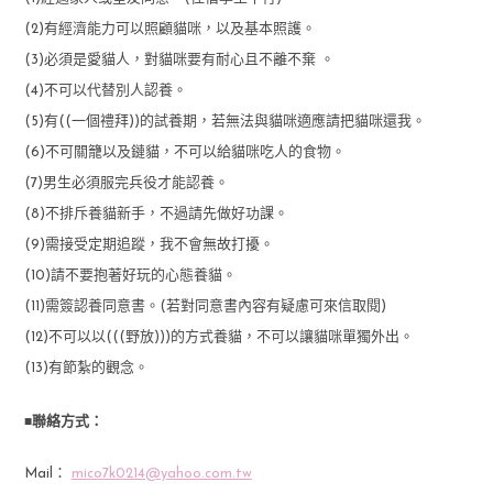
(2)有經濟能力可以照顧貓咪，以及基本照護。
(3)必須是愛貓人，對貓咪要有耐心且不離不棄 。
(4)不可以代替別人認養。
(5)有((一個禮拜))的試養期，若無法與貓咪適應請把貓咪還我。
(6)不可關籠以及鏈貓，不可以給貓咪吃人的食物。
(7)男生必須服完兵役才能認養。
(8)不排斥養貓新手，不過請先做好功課。
(9)需接受定期追蹤，我不會無故打擾。
(10)請不要抱著好玩的心態養貓。
(11)需簽認養同意書。(若對同意書內容有疑慮可來信取閱)
(12)不可以以(((野放)))的方式養貓，不可以讓貓咪單獨外出。
(13)有節紮的觀念。
■
聯絡方式：
Mail：
mico7k0214@yahoo.com.tw