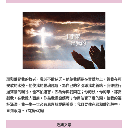
耶和華是我的牧者，我必不致缺乏。他使我躺臥在青草地上，領我在可
安歇的水邊。他使我的靈魂甦醒，為自己的名引導我走義路。我雖然行
過死蔭的幽谷，也不怕遭害，因為你與我同在；你的杖，你的竿，都安
慰我。在我敵人面前，你為我擺設筵席；你用油膏了我的頭，使我的福
杯滿溢。我一生一世必有恩惠慈愛隨著我；我且要住在耶和華的殿中，
直到永遠。 (詩篇23篇)
近期文章