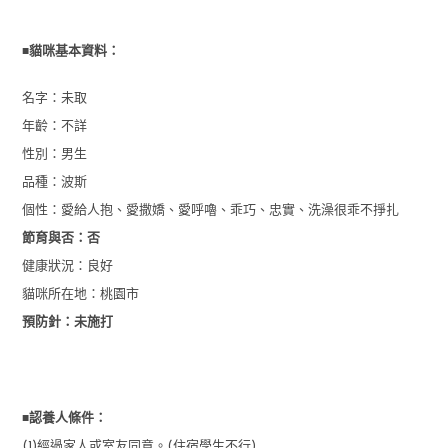
■
貓咪基本資料：
名字：未取
年齡：不詳
性別：男生
品種：波斯
個性：愛給人抱、愛撒嬌、愛呼嚕、乖巧、忠實、洗澡很乖不掙扎
節育與否：否
健康狀況：良好
貓咪所在地：桃園市
預防針：未施打
■
認養人條件：
(1)經過家人或室友同意。(住宿學生不行)