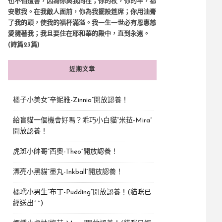
也不怕遭害，因為你與我同在；你的杖，你的竿，都
安慰我。在我敵人面前，你為我擺設筵席；你用油膏
了我的頭，使我的福杯滿溢。我一生一世必有恩惠慈
愛隨著我；我且要住在耶和華的殿中，直到永遠。
(詩篇23篇)
近期文章
橘子小美女“辛妮雅-Zinnia”開放認養！
給盲貓一個機會好嗎？乖巧小白貓“米菈-Mira”
開放認養！
虎斑小帥哥“西奧-Theo”開放認養！
漂亮小黑貓“墨丸-Inkball”開放認養！
橘玳小男生“布丁-Pudding”開放認養！(貓咪已
經送出^^)