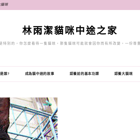
大貓咪
林雨潔貓咪中途之家
是特別的，你怎麼看待一隻貓咪，那隻貓咪可能就會因你而有所改變，一份尊
是誰?
成為貓中途的故事
認養前的基本功課
認養大貓咪