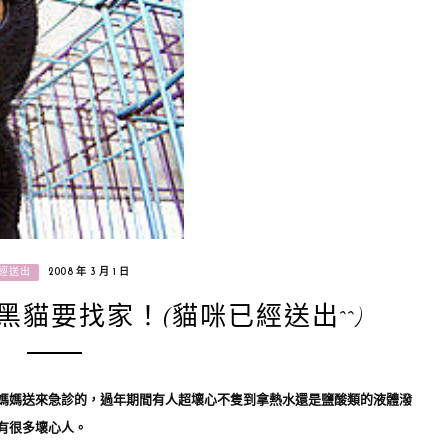
經送出
2008 年 3 月 1 日
黑貓要找家！(貓咪已經送出^^)
媽媽送來急診的，過年期間有人超壞心不隻到拿熱水還是鹽酸類的液體潑
有很多壞心人
。