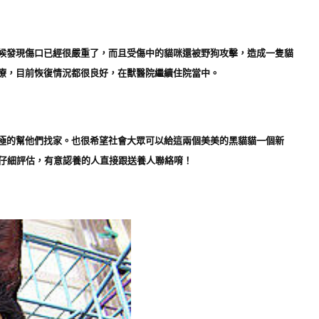
候發現傷口已經很嚴重了，而且受傷中的貓咪還被野狗攻擊，造成一隻貓
療，目前恢復情況都很良好，在獸醫院繼續住院當中。
極的幫他們找家。也很希望社會大眾可以給這兩個美美的黑貓貓一個新
請仔細評估，有意認養的人直接跟送養人聯絡唷！