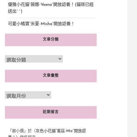
優雅小花貓“薇娜-Veena”開放認養！(貓咪已經
送出^^)
可愛小橘寶”米夏-Misha”開放認養！
文章分類
文章彙整
近期留言
「
謝小儒
」於〈
灰色小花貓“蜜茲-Miz”開放認