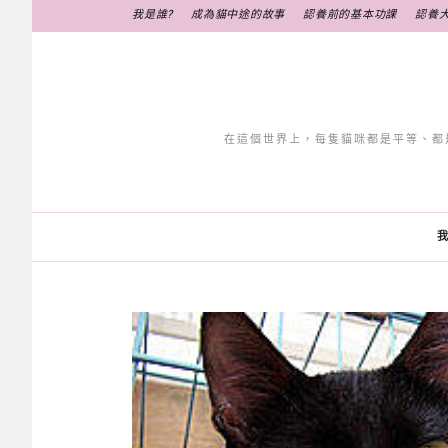
跳
我是誰?
成為貓中途的故事
認養前的基本功課
認養
至
主
要
內
容
在這個世界上，每隻貓咪都是平等、都
我