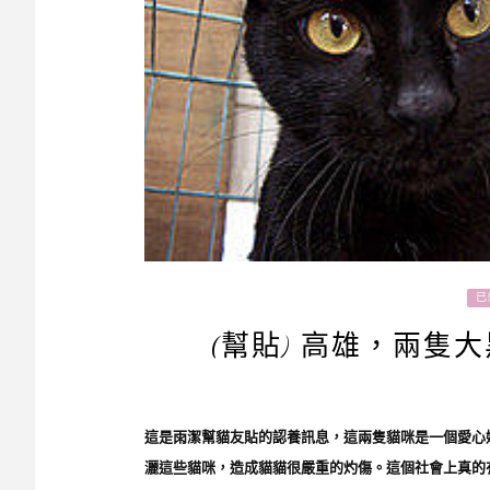
已
(幫貼) 高雄，兩隻大
這是雨潔幫貓友貼的認養訊息，這兩隻貓咪是一個愛心
灑這些貓咪，造成貓貓很嚴重的灼傷。這個社會上真的