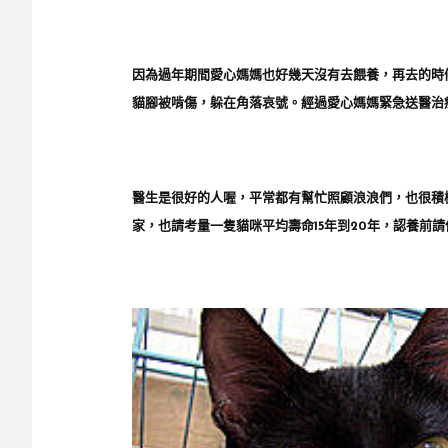
因為過年期間愛心媽媽也好幾天沒有去餵養，再去的時
貓腳被啃傷，躲在角落哀號。經過愛心媽媽緊急送醫治
醫生是很好的人喔，平常都有幫忙照顧浪浪們，也很積
家，也請考量一隻貓咪平均壽命15年到20年，認養前