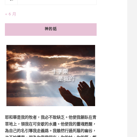
« 6 月
神的話
耶和華是我的牧者，我必不致缺乏。他使我躺臥在青
草地上，領我在可安歇的水邊。他使我的靈魂甦醒，
為自己的名引導我走義路。我雖然行過死蔭的幽谷，