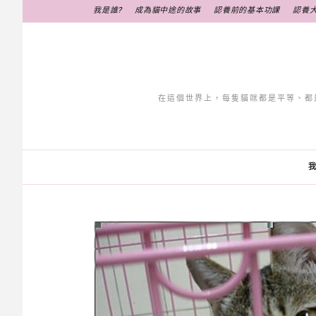
跳
我是誰?
成為貓中途的故事
認養前的基本功課
認養
至
主
要
內
容
在這個世界上，每隻貓咪都是平等、都
我