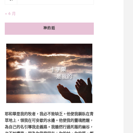
« 6 月
神的話
耶和華是我的牧者，我必不致缺乏。他使我躺臥在青
草地上，領我在可安歇的水邊。他使我的靈魂甦醒，
為自己的名引導我走義路。我雖然行過死蔭的幽谷，