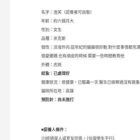
名字：泡芙（認養者可自取）
年齡：約六個月大
性別：女生
品種：米克斯
個性：活潑外向.這年紀的貓貓很好動.對什麼事情都充滿
很愛撒嬌.也有頑皮的時候.需要一些時間教育他
外觀：虎斑
結紮：已處理好
健康狀況：很健康，已驅蟲一次.醫生已檢察過沒有跳
貓咪所在地：高雄
預防針：尚未施打
■
認養人條件：
(1)經過家人或室友同意。(住宿學生不行)