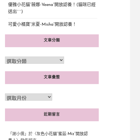
優雅小花貓“薇娜-Veena”開放認養！(貓咪已經
送出^^)
可愛小橘寶”米夏-Misha”開放認養！
文章分類
文章彙整
近期留言
「
謝小儒
」於〈
灰色小花貓“蜜茲-Miz”開放認