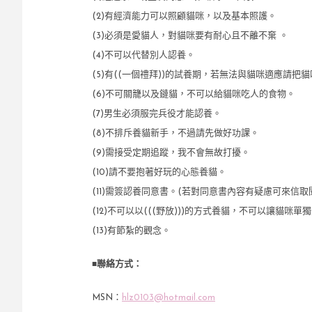
(2)有經濟能力可以照顧貓咪，以及基本照護。
(3)必須是愛貓人，對貓咪要有耐心且不離不棄 。
(4)不可以代替別人認養。
(5)有((一個禮拜))的試養期，若無法與貓咪適應請把
(6)不可關籠以及鏈貓，不可以給貓咪吃人的食物。
(7)男生必須服完兵役才能認養。
(8)不排斥養貓新手，不過請先做好功課。
(9)需接受定期追蹤，我不會無故打擾。
(10)請不要抱著好玩的心態養貓。
(11)需簽認養同意書。(若對同意書內容有疑慮可來信取
(12)不可以以(((野放)))的方式養貓，不可以讓貓咪單
(13)有節紮的觀念。
■
聯絡方式：
MSN：
hlz0103@hotmail.com