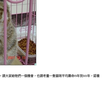
請大家給牠們一個機會，也請考量一隻貓咪平均壽命15年到20年，認養