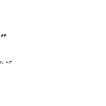
好奇.
蚤及耳疥蟲