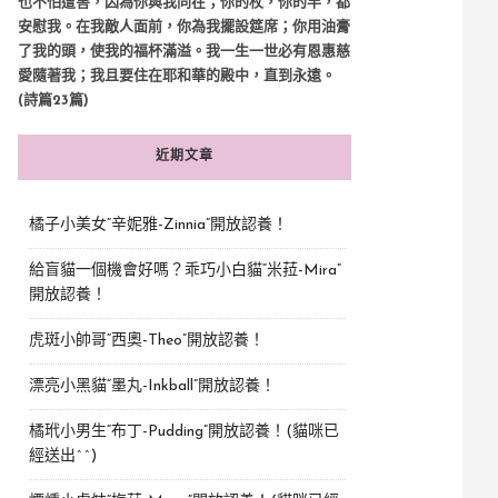
也不怕遭害，因為你與我同在；你的杖，你的竿，都
安慰我。在我敵人面前，你為我擺設筵席；你用油膏
了我的頭，使我的福杯滿溢。我一生一世必有恩惠慈
愛隨著我；我且要住在耶和華的殿中，直到永遠。
(詩篇23篇)
近期文章
橘子小美女“辛妮雅-Zinnia”開放認養！
給盲貓一個機會好嗎？乖巧小白貓“米菈-Mira”
開放認養！
虎斑小帥哥“西奧-Theo”開放認養！
漂亮小黑貓“墨丸-Inkball”開放認養！
橘玳小男生“布丁-Pudding”開放認養！(貓咪已
經送出^^)