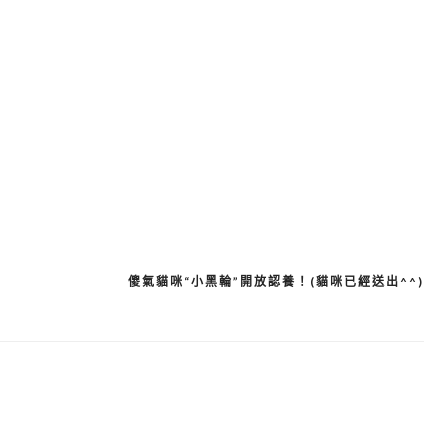
傻氣貓咪“小黑輪”開放認養！(貓咪已經送出^^)