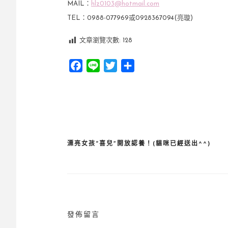
MAIL：
hlz0103@hotmail.com
TEL：0988-077969或0928367094(亮璇)
文章瀏覽次數:
128
Facebook
Line
Twitter
分
享
漂亮女孩“喜兒”開放認養！(貓咪已經送出^^)
文
章
導
覽
發佈留言