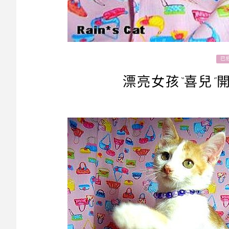
已
漂亮女孩“喜兒”開