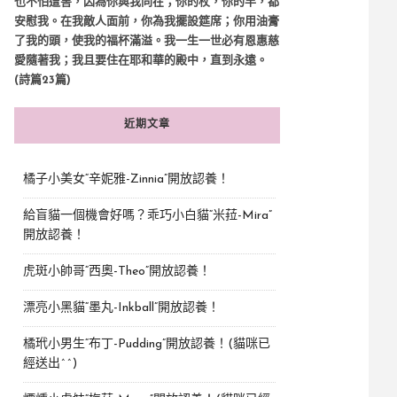
也不怕遭害，因為你與我同在；你的杖，你的竿，都
安慰我。在我敵人面前，你為我擺設筵席；你用油膏
了我的頭，使我的福杯滿溢。我一生一世必有恩惠慈
愛隨著我；我且要住在耶和華的殿中，直到永遠。
(詩篇23篇)
近期文章
橘子小美女“辛妮雅-Zinnia”開放認養！
給盲貓一個機會好嗎？乖巧小白貓“米菈-Mira”
開放認養！
虎斑小帥哥“西奧-Theo”開放認養！
漂亮小黑貓“墨丸-Inkball”開放認養！
橘玳小男生“布丁-Pudding”開放認養！(貓咪已
經送出^^)