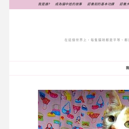
跳
我是誰?
成為貓中途的故事
認養前的基本功課
認養
至
主
要
內
容
在這個世界上，每隻貓咪都是平等、都
我