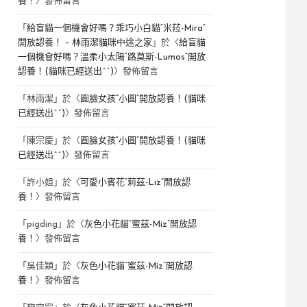
養！
〉發佈留言
「
給盲貓一個機會好嗎？乖巧小白貓“米菈-Mira”
開放認養！ – 林雨潔貓咪中途之家
」於〈
給盲貓
一個機會好嗎？溫柔小太陽“路莫斯-Lumos”開放
認養！(貓咪已經送出^^)
〉發佈留言
「
林雨潔
」於〈
圓臉女孩“小圓”開放認養！(貓咪
已經送出^^)
〉發佈留言
「
陳宗慶
」於〈
圓臉女孩“小圓”開放認養！(貓咪
已經送出^^)
〉發佈留言
「
許小姐
」於〈
可愛小賓花“莉茲-Liz”開放認
養！
〉發佈留言
「
pigding
」於〈
灰色小花貓“蜜茲-Miz”開放認
養！
〉發佈留言
「
吳佳穎
」於〈
灰色小花貓“蜜茲-Miz”開放認
養！
〉發佈留言