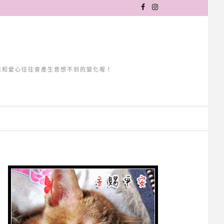
重和愛心往往會產生意想不到的變化喔！