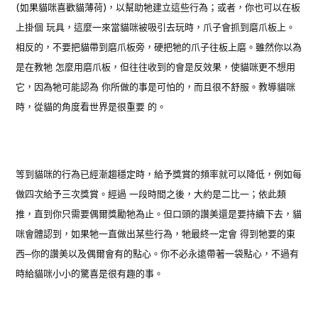
(如果貓咪喜歡貓薄荷)，以幫助牠建立這些行為；或者，你也可以在板
上掛個 玩具，這麼一來當貓咪被吸引去玩時，爪子會抓到磨爪板上。
相反的，不要把貓帶到磨爪板旁，硬把牠的爪子往板上磨。雖然你以為
是在教牠 怎麼用磨爪板，但往往收到的會是反效果，使貓咪更不想用
它，因為牠可能認為 你所做的事是可怕的，而且很不舒服。教導貓咪
時，從貓的角度看世界是很重要 的。
等到貓咪的行為已經漸趨穩定時，給予獎賞的頻率就可以降低，例如每
做四次給予三次獎賞。經過 一段時間之後，大約是二比一；依此類
推，直到你只需要偶爾獎勵牠為止。但口頭的讚美還是要持續下去，貓
咪會體認到，如果牠一直做出某些行為，牠最終一定會 得到牠要的東
西─你的讚美以及偶爾會有的點心。你不必永遠帶著一袋點心，不過有
時給貓咪小小的驚喜是很有趣的事。