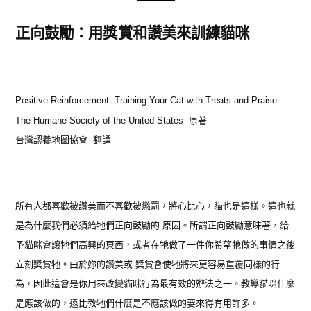
正向鼓
勵
：用
獎
賞和讚
美
來訓
練
貓
咪
Positive Reinforcement: Training Your Cat with Treats and Praise
The Humane Society of the United States
原著
台灣認養地圖協會 翻譯
所有人都喜歡被讚美而不喜歡被懲罰，將心比心，貓也是這樣。這也就
是為什麼我們必須給牠們正向鼓勵的 原因。所謂正向鼓勵意味著，給
予貓咪會讓牠們高興的東西，或者在牠做了一件你希望牠做的事情之後
立刻獎賞牠。由於妳的讚美或 獎賞會使牠將來更容易重覆同樣的行
為，因此這會是你用來改變貓咪行為最有效的辦法之一。教導貓咪什麼
是應該做的，遠比教牠們什麼是不應該做的要來得有用許多。