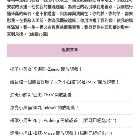
耶和華是我的牧者，我必不致缺乏。他使我躺臥在青草地上，領我在可
安歇的水邊。他使我的靈魂甦醒，為自己的名引導我走義路。我雖然行
過死蔭的幽谷，也不怕遭害，因為你與我同在；你的杖，你的竿，都安
慰我。在我敵人面前，你為我擺設筵席；你用油膏了我的頭，使我的福
杯滿溢。我一生一世必有恩惠慈愛隨著我；我且要住在耶和華的殿中，
直到永遠。 (詩篇23篇)
近期文章
橘子小美女“辛妮雅-Zinnia”開放認養！
給盲貓一個機會好嗎？乖巧小白貓“米菈-Mira”開放認養！
虎斑小帥哥“西奧-Theo”開放認養！
漂亮小黑貓“墨丸-Inkball”開放認養！
橘玳小男生“布丁-Pudding”開放認養！(貓咪已經送出^^)
煙燻小虎妹“梅茲-Maze”開放認養！(貓咪已經送出^^)