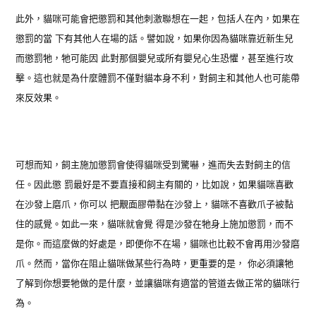
此外，貓咪可能會把懲罰和其他刺激聯想在一起，包括人在內，如果在
懲罰的當 下有其他人在場的話。譬如說，如果你因為貓咪靠近新生兒
而懲罰牠，牠可能因 此對那個嬰兒或所有嬰兒心生恐懼，甚至進行攻
擊。這也就是為什麼體罰不僅對貓本身不利，對飼主和其他人也可能帶
來反效果。
可想而知，飼主施加懲罰會使得貓咪受到驚嚇，進而失去對飼主的信
任。因此懲 罰最好是不要直接和飼主有關的，比如說，如果貓咪喜歡
在沙發上磨爪，你可以 把覯面膠帶黏在沙發上，貓咪不喜歡爪子被黏
住的感覺。如此一來，貓咪就會覺 得是沙發在牠身上施加懲罰，而不
是你。而這麼做的好處是，即便你不在場，貓咪也比較不會再用沙發磨
爪。然而，當你在阻止貓咪做某些行為時，更重要的是， 你必須讓牠
了解到你想要牠做的是什麼，並讓貓咪有適當的管道去做正常的貓咪行
為。