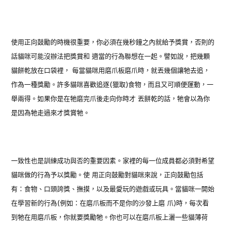
使用正向鼓勵的時機很重要，你必須在幾秒鐘之內就給予獎賞，否則的
話貓咪可能沒辦法把獎賞和 適當的行為聯想在一起。譬如說，把幾顆
貓餅乾放在口袋裡， 每當貓咪用磨爪板磨爪時，就丟幾個讓牠去追，
作為一種獎勵。許多貓咪喜歡追逐(獵取)食物，而且又可順便運動，一
舉兩得。如果你是在牠磨完爪後走向你時才 丟餅乾的話，牠會以為你
是因為牠走過來才獎賞牠。
一致性也是訓練成功與否的重要因素。家裡的每一位成員都必須對希望
貓咪做的行為予以獎勵。使 用正向鼓勵對貓咪來說，正向鼓勵包括
有：食物、口頭誇獎、撫摸，以及最愛玩的遊戲或玩具。當貓咪一開始
在學習新的行為(例如：在磨爪板而不是你的沙發上磨 爪)時，每次看
到牠在用磨爪板，你就要獎勵牠。你也可以在磨爪板上灑一些貓薄荷