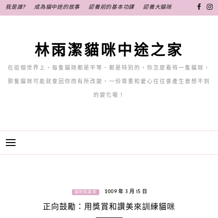
跳
我是誰?
成為貓中途的故事
認養前的基本功課
認養大貓咪
至
主
要
林雨潔貓咪中途之家
內
容
在這個世界上，每隻貓咪都是平等、都是特別的，你怎麼看待一隻貓咪，
那隻貓咪可能就會因你而有所改變，一份尊重和愛心往往會產生意想不到
的變化喔！
2009 年 3 月 15 日
貓咪知識家
正向鼓勵：用獎賞和讚美來訓練貓咪