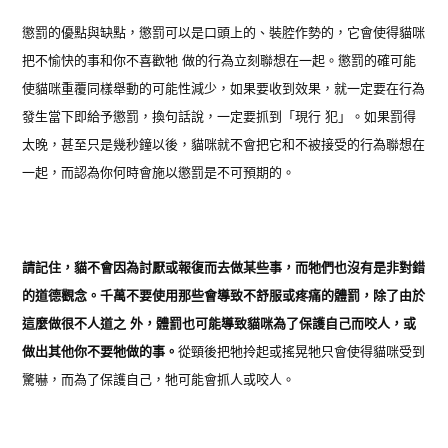
懲罰的優點與缺點，懲罰可以是口頭上的、裝腔作勢的，它會使得貓咪
把不愉快的事和你不喜歡牠 做的行為立刻聯想在一起。懲罰的確可能
使貓咪重覆同樣舉動的可能性減少，如果要收到效果，就一定要在行為
發生當下即給予懲罰，換句話說，一定要抓到「現行 犯」。如果罰得
太晚，甚至只是幾秒鐘以後，貓咪就不會把它和不被接受的行為聯想在
一起，而認為你何時會施以懲罰是不可預期的。
請記住，貓不會因為討厭或報復而去做某些事，而牠們也沒有是非對錯
的道德觀念。千萬不要使用那些會導致不舒服或疼痛的體罰，除了由於
這麼做很不人道之 外，體罰也可能導致貓咪為了保護自己而咬人，或
做出其他你不要牠做的事。
從頸後把牠拎起或搖晃牠只會使得貓咪受到
驚嚇，而為了保護自己，牠可能會抓人或咬人。