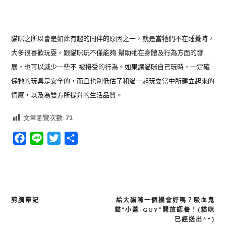
貓咪之所以會是如此有趣的同伴的原因之一，就是當牠們不在睡覺時，
大多很喜歡玩耍。跟貓咪玩不僅能夠 幫助牠在身體及行為方面的發
展，也可以減少一些不 被接受的行為。如果讓貓咪自己玩時，一定確
保牠的玩具是安全的，而且也別低估了和貓一起玩耍當中所建立起來的
情感，以及為雙方所提升的生活品質。
文章瀏覽次數:
72
Facebook
Line
Twitter
分
享
剪臍帶記
給大貓咪一個機會好嗎？吸血鬼
文
貓“小蓋-GUY”開放認養！(貓咪
章
已經送出^^)