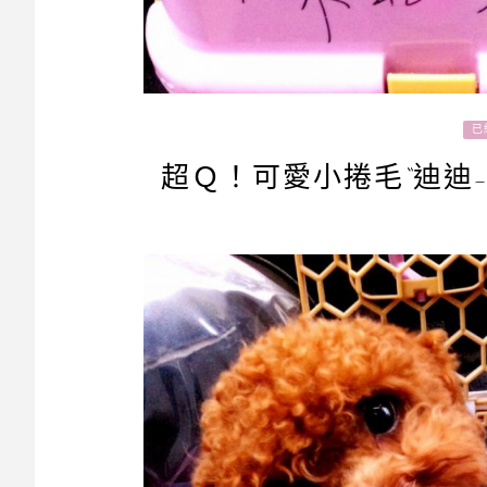
已
超Ｑ！可愛小捲毛“迪迪-D