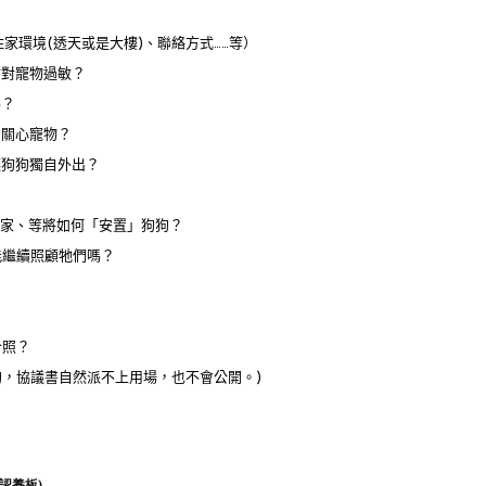
住家環境(透天或是大樓)、聯絡方式……等）
會對寵物過敏？
嗎？
間關心寵物？
讓狗狗獨自外出？
搬家、等將如何「安置」狗狗？
能繼續照顧牠們嗎？
合照？
狗，協議書自然派不上用場，也不會公開。)
認養板)