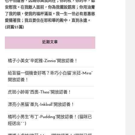
也不怕遭害，因為你與我同在；你的杖，你的竿，都
安慰我。在我敵人面前，你為我擺設筵席；你用油膏
了我的頭，使我的福杯滿溢。我一生一世必有恩惠慈
愛隨著我；我且要住在耶和華的殿中，直到永遠。
(詩篇23篇)
近期文章
橘子小美女“辛妮雅-Zinnia”開放認養！
給盲貓一個機會好嗎？乖巧小白貓“米菈-Mira”
開放認養！
虎斑小帥哥“西奧-Theo”開放認養！
漂亮小黑貓“墨丸-Inkball”開放認養！
橘玳小男生“布丁-Pudding”開放認養！(貓咪已
經送出^^)