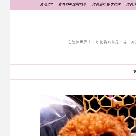
跳
我是誰?
成為貓中途的故事
認養前的基本功課
認養
至
主
要
內
容
在這個世界上，每隻貓咪都是平等、都
我