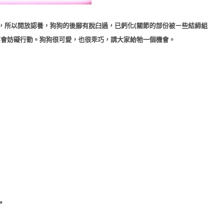
，所以開放認養，狗狗的後腳有脫臼過，已鈣化(
關節的部份被ㄧ些結締組
不會妨礙行動。狗狗很可愛，也很乖巧，請大家給牠一個機會。
。