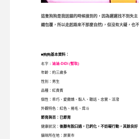
這隻狗狗是我送貓的時候撿到的，因為遲遲找不到失主
織包覆，所以走起路來不那麼自然
)，但沒有大礙，也
■
狗狗
基本資料：
名字：
迪迪
-DiDi
(暫取)
年齡：約三歲多
性別：男生
品種：紅貴賓
個性：乖巧、愛撒嬌、黏人、聽話、忠實、活潑
外觀特色：紅色、捲毛、戽斗
節育與否：已節育
健康狀況：
後腳有脫臼過，已鈣化，不妨礙行動，其餘良好
貓咪所在地：屏東市