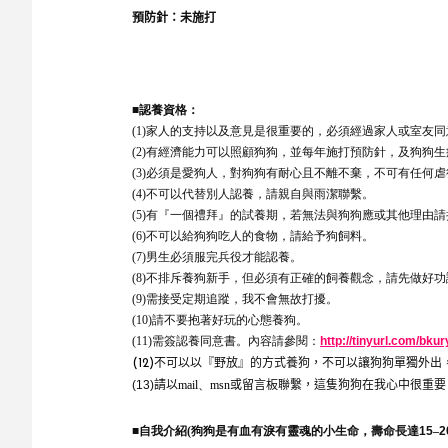
預防針：未施打
■
認養資格：
(1)
家人的支持以及意見是很重要的，必須經過家人或室友同
(2)
有經濟能力可以照顧狗狗，並每年施打預防針，及狗狗生
(3)
必須是愛狗人，對狗狗有耐心且不離不棄，不可有任何虐
(4)
不可以代替別人認養，請親自與雨潔聯繫。
(5)
有『一個禮拜』的試養期，若無法與狗狗應或其他理由請
(6)
不可以給狗狗吃人的食物，請給予狗飼料。
(7)
男生必須服完兵役才能認養。
(8)
不排斥養狗新手，但必須有正確的飼養觀念，請先做好功
(9)
需接受定期追蹤，我不會無故打擾。
(10)
請不要抱著好玩的心態養狗。
(11)
需簽認養同意書。內容請參閱：
http://tinyurl.com/bku
不可以以『野放』的方式養狗，不可以讓狗狗單獨外出
(12)
(13)
請以
mail
、
msn
或留言板聯繫，這隻狗狗在我心中很重要
■
自我介紹
(
狗狗是有血有淚有靈魂的小生命，壽命長達
15
–
2