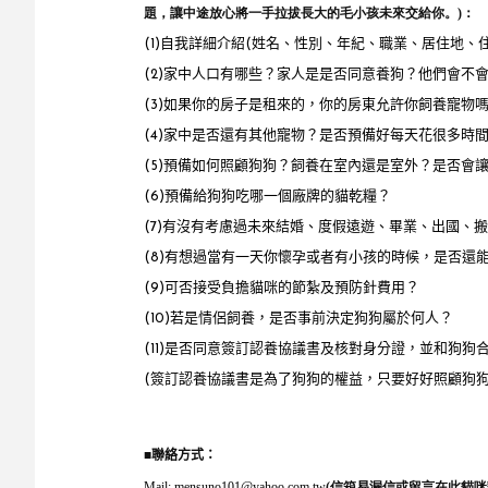
題，讓中途放心將一手拉拔長大的毛小孩未來交給你。)：
(1)自我詳細介紹(姓名、性別、年紀、職業、居住地、
(2)家中人口有哪些？家人是是否同意養狗？他們會不
(3)如果你的房子是租來的，你的房東允許你飼養寵物
(4)家中是否還有其他寵物？是否預備好每天花很多時
(5)預備如何照顧狗狗？飼養在室內還是室外？是否會
(6)預備給狗狗吃哪一個廠牌的貓乾糧？
(7)有沒有考慮過未來結婚、度假遠遊、畢業、出國、
(8)有想過當有一天你懷孕或者有小孩的時候，是否還
(9)可否接受負擔貓咪的節紮及預防針費用？
(10)若是情侶飼養，是否事前決定狗狗屬於何人？
(11)是否同意簽訂認養協議書及核對身分證，並和狗狗
(簽訂認養協議書是為了狗狗的權益，只要好好照顧狗
■
聯絡方式：
Mail:
mensuno101@yahoo.com.tw
(信箱易漏信或留言在此貓咪