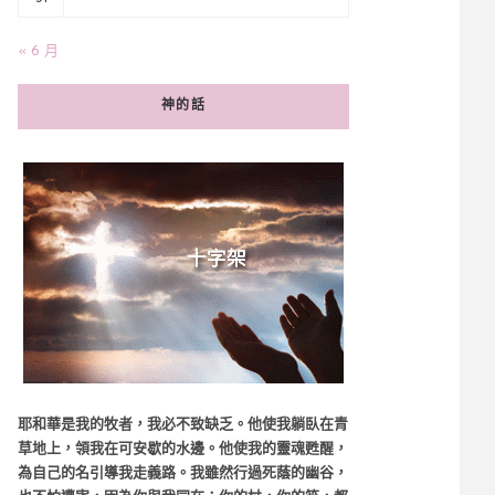
« 6 月
神的話
耶和華是我的牧者，我必不致缺乏。他使我躺臥在青
草地上，領我在可安歇的水邊。他使我的靈魂甦醒，
為自己的名引導我走義路。我雖然行過死蔭的幽谷，