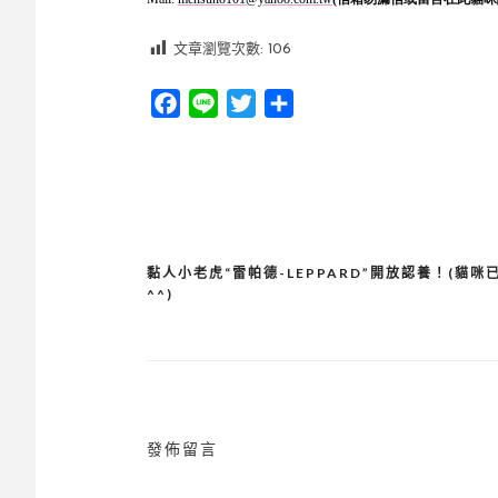
文章瀏覽次數:
106
Facebook
Line
Twitter
分
享
黏人小老虎“雷帕德-LEPPARD”開放認養！(貓咪
文
^^)
章
導
覽
發佈留言