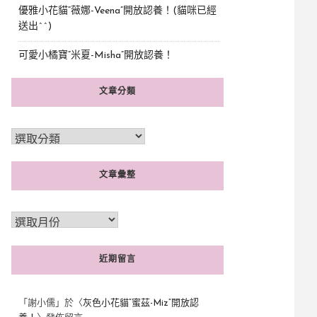
優雅小花貓“薇娜-Veena”開放認養！(貓咪已經
送出^^)
可愛小橘寶”米夏-Misha”開放認養！
文章分類
文章彙整
近期留言
「
謝小儒
」於〈
灰色小花貓“蜜茲-Miz”開放認