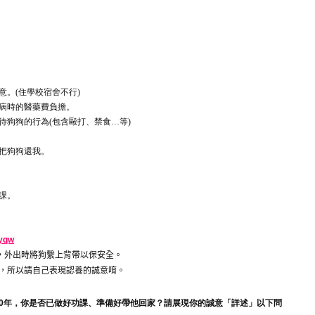
意。
(
住學校宿舍不行
)
病時的醫藥費負擔。
待狗狗的行為
(
包含毆打、禁食
…
等
)
把狗狗還我。
課。
ryqw
，外出時將狗繫上背帶以保安全。
，所以請自己表現認養的誠意唷。
0
年，你是否已做好功課、準備好帶他回家？請展現你的誠意「詳述」以下問