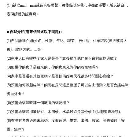
(14)
請以
mail
、
msn
或留言板聯繫，每隻貓咪在我心中都很重要，所以請自己
表現認養的誠意唷。
■
自我介紹(請來信詳述以下問題)：
(1)自我詳細介紹(姓名、性別、年紀、職業、居住地、住家環境(透天或是大
樓)、聯絡方式……等）
(2)家中人口有哪些？家人是是否同意養貓？他們會不會對寵物過敏？
(3)如果你的房子是租來的，你的房東允許你飼養寵物嗎？
(4)家中是否還有其他寵物？是否預備好每天花很多時間關心寵物？
(5)預備如何照顧貓咪？飼養在房間還是整屋子可以自由活動？是否會讓貓咪
獨自外出？
(6)預備給貓咪吃哪一個廠牌的貓乾糧？
(7)預備給貓咪用凝結砂、木屑砂、水晶砂還是其他砂？(我想知道種類)。
(8)有沒有考慮過未來結婚、度假遠遊、畢業、出國、搬家、等將如何「安
置」貓咪？