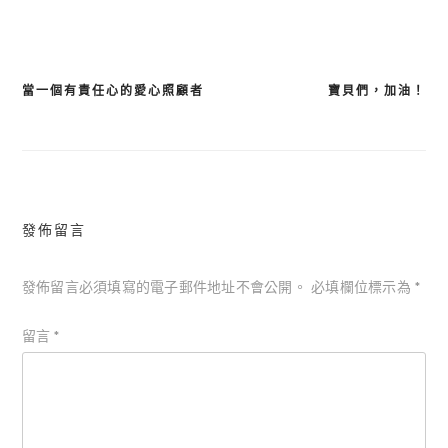
當一個有責任心的愛心照顧者
寶貝們，加油！
文
章
導
覽
發佈留言
發佈留言必須填寫的電子郵件地址不會公開。
必填欄位標示為
*
留言
*