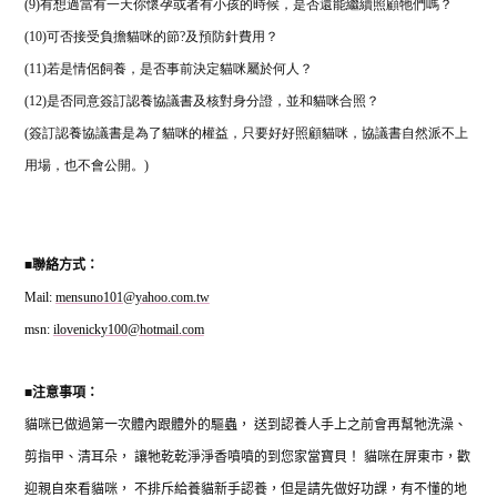
(9)有想過當有一天你懷孕或者有小孩的時候，是否還能繼續照顧牠們嗎？
(10)可否接受負擔貓咪的節?及預防針費用？
(11)若是情侶飼養，是否事前決定貓咪屬於何人？
(12)是否同意簽訂認養協議書及核對身分證，並和貓咪合照？
(簽訂認養協議書是為了貓咪的權益，只要好好照顧貓咪，協議書自然派不上
用場，也不會公開。)
■
聯絡方式：
Mail:
mensuno101@yahoo.com.tw
msn:
ilovenicky100@hotmail.com
■
注意事項：
貓咪已做過第一次體內跟體外的驅蟲，
送到認養人手上之前會再幫牠洗澡、
剪指甲、清耳朵，
讓牠乾乾淨淨香噴噴的到您家當寶貝！
貓咪在屏東市，歡
迎親自來看貓咪，
不排斥給養貓新手認養，但是請先做好功課，有不懂的地