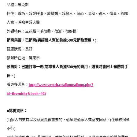
品種：米克斯
個性：乖巧、超愛呼嚕、愛撒嬌、超粘人、貼心、溫和、親人、懂事、善解
人意、呼嚕生超大聲
外觀特色：三花貓、毛很柔、很澎、很好摸
節育與否：已節育
(
請認養人幫忙負擔
500
元節紮費用。
)
健康狀況：良好
貓咪所在地：屏東市
預防針：已施打第一劑
(
請認養人負擔
500
元的費用，送養時會附上預防針手
冊。
)
看更多照片：
http://www.wretch.cc/album/album.php?
id=ilovenicky&book=405
■
認養資格：
(1)
家人的支持以及意見是很重要的，必須經過家人或室友同意。
(
住學校宿舍
不行
)