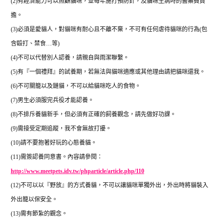
(2)
有經濟能力可以照顧貓咪，並每年施打預防針，及貓咪生病時的醫藥費負
擔。
(3)
必須是愛貓人，對貓咪有耐心且不離不棄，不可有任何虐待貓咪的行為
(
包
含毆打、禁食
…
等
)
(4)
不可以代替別人認養，請親自與雨潔聯繫。
(5)
有『一個禮拜』的試養期，若無法與貓咪適應或其他理由請把貓咪還我。
(6)
不可關籠以及鏈貓，不可以給貓咪吃人的食物。
(7)
男生必須服完兵役才能認養。
(8)
不排斥養貓新手，但必須有正確的飼養觀念，請先做好功課。
(9)
需接受定期追蹤，我不會無故打擾。
(10)
請不要抱著好玩的心態養貓。
(11)
需簽認養同意書。內容請參閱：
http://www.meetpets.idv.tw/phparticle/article.php/110
(12)
不可以以『野放』的方式養貓，不可以讓貓咪單獨外出，外出時將貓裝入
外出籠以保安全。
(13)
需有節紮的觀念。