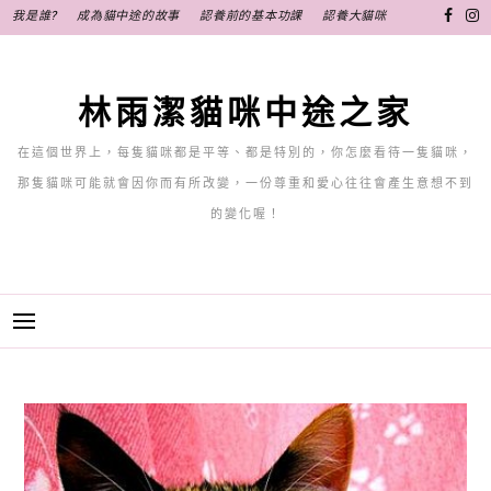
跳
我是誰?
成為貓中途的故事
認養前的基本功課
認養大貓咪
至
主
要
林雨潔貓咪中途之家
內
容
在這個世界上，每隻貓咪都是平等、都是特別的，你怎麼看待一隻貓咪，
那隻貓咪可能就會因你而有所改變，一份尊重和愛心往往會產生意想不到
的變化喔！