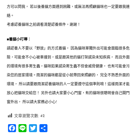
方可以問我，
若以後養貓方面遇到困難，或無法再照顧貓咪也一定要跟我連
絡。
考慮認養貓咪之前請看清楚認養條件，謝謝！
■
養貓小叮嚀：
請認養人不要以「野放」的方式養貓，
因為貓咪單獨外出可能會面臨很多危
險，
可能會不小心被車撞到，或是跟其他的貓打架感染未知疾病，
而且外面
的環境有很多寄生蟲，
貓咪如果感染寄生蟲不但會威脅健康，
也有可能會污
染您的居家環境。
雨潔的貓咪都是從小就帶回來照顧的，
完全不熟悉外面的
環境，
所以請要跟雨潔認養貓咪的人一定要遵守這個準則唷！
這樣雨潔才能
放心把貓咪交給您！
另外也請大家要小心門窗，
有的貓咪很聰明會自己開門
窗外出，
所以請大家務必小心
!
文章瀏覽次數:
42
Facebook
Line
Twitter
分
享