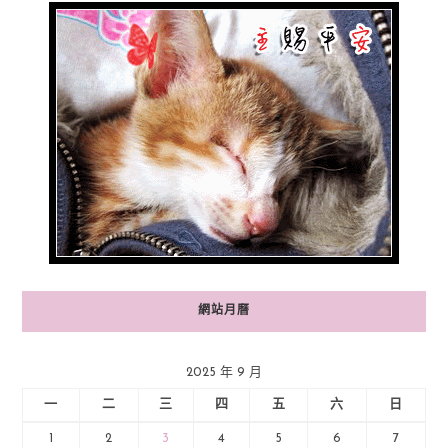
網站月曆
2025 年 9 月
一
二
三
四
五
六
日
1
2
3
4
5
6
7