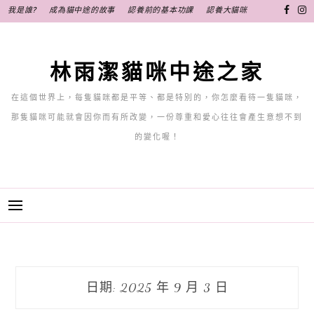
跳
我是誰?
成為貓中途的故事
認養前的基本功課
認養大貓咪
至
主
要
林雨潔貓咪中途之家
內
容
在這個世界上，每隻貓咪都是平等、都是特別的，你怎麼看待一隻貓咪，
那隻貓咪可能就會因你而有所改變，一份尊重和愛心往往會產生意想不到
的變化喔！
日期:
2025 年 9 月 3 日