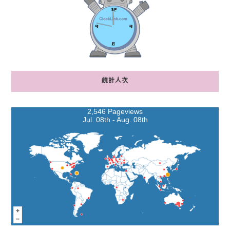
統計人次
2,546 Pageviews
Jul. 08th - Aug. 08th