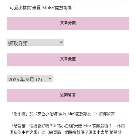
可愛小橘寶”米夏-Misha”開放認養！
文章分類
文章彙整
近期留言
「
謝小儒
」於〈
灰色小花貓“蜜茲-Miz”開放認養！
〉發佈留言
「
給盲貓一個機會好嗎？乖巧小白貓“米菈-Mira”開放認養！ – 林雨
潔貓咪中途之家
」於〈
給盲貓一個機會好嗎？溫柔小太陽“路莫斯-