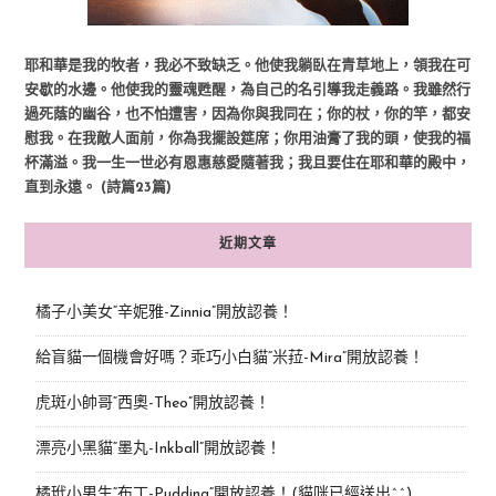
耶和華是我的牧者，我必不致缺乏。他使我躺臥在青草地上，領我在可
安歇的水邊。他使我的靈魂甦醒，為自己的名引導我走義路。我雖然行
過死蔭的幽谷，也不怕遭害，因為你與我同在；你的杖，你的竿，都安
慰我。在我敵人面前，你為我擺設筵席；你用油膏了我的頭，使我的福
杯滿溢。我一生一世必有恩惠慈愛隨著我；我且要住在耶和華的殿中，
直到永遠。 (詩篇23篇)
近期文章
橘子小美女“辛妮雅-Zinnia”開放認養！
給盲貓一個機會好嗎？乖巧小白貓“米菈-Mira”開放認養！
虎斑小帥哥“西奧-Theo”開放認養！
漂亮小黑貓“墨丸-Inkball”開放認養！
橘玳小男生“布丁-Pudding”開放認養！(貓咪已經送出^^)