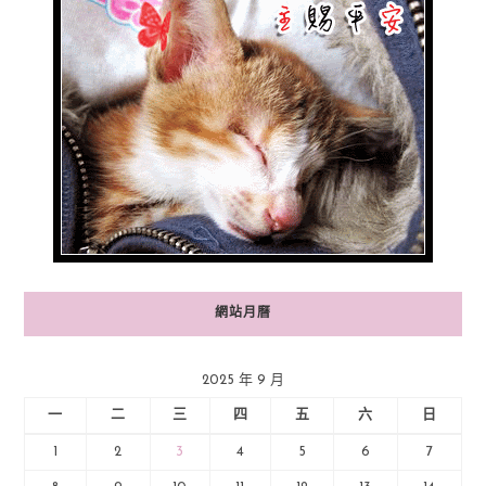
網站月曆
2025 年 9 月
一
二
三
四
五
六
日
1
2
3
4
5
6
7