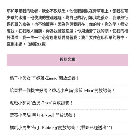
耶和華是我的牧者，我必不致缺乏。他使我躺臥在青草地上，領我在可
安歇的水邊。他使我的靈魂甦醒，為自己的名引導我走義路。我雖然行
過死蔭的幽谷，也不怕遭害，因為你與我同在；你的杖，你的竿，都安
慰我。在我敵人面前，你為我擺設筵席；你用油膏了我的頭，使我的福
杯滿溢。我一生一世必有恩惠慈愛隨著我；我且要住在耶和華的殿中，
直到永遠。 (詩篇23篇)
近期文章
橘子小美女“辛妮雅-Zinnia”開放認養！
給盲貓一個機會好嗎？乖巧小白貓“米菈-Mira”開放認養！
虎斑小帥哥“西奧-Theo”開放認養！
漂亮小黑貓“墨丸-Inkball”開放認養！
橘玳小男生“布丁-Pudding”開放認養！(貓咪已經送出^^)