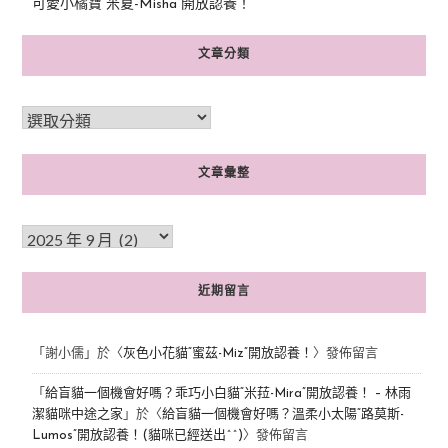
可愛小橘寶”米夏-Misha”開放認養！
文章分類
文章彙整
近期留言
「
謝小儒
」於〈
灰色小花貓“蜜茲-Miz”開放認養！
〉發佈留言
「
給盲貓一個機會好嗎？乖巧小白貓“米菈-Mira”開放認養！ – 林雨
潔貓咪中途之家
」於〈
給盲貓一個機會好嗎？溫柔小太陽“路莫斯-
Lumos”開放認養！(貓咪已經送出^^)
〉發佈留言