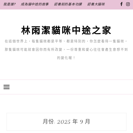
跳
我是誰?
成為貓中途的故事
認養前的基本功課
認養大貓咪
至
主
要
林雨潔貓咪中途之家
內
容
在這個世界上，每隻貓咪都是平等、都是特別的，你怎麼看待一隻貓咪，
那隻貓咪可能就會因你而有所改變，一份尊重和愛心往往會產生意想不到
的變化喔！
月份:
2025 年 9 月