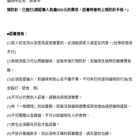
貓咪所在地：屏東市
預防針：已施打
(
請認養人負擔
500
元的費用，送養時會附上預防針手冊。
)
■
認養資格：
(1)
家人的支持以及意見是很重要的，必須經過家人或室友同意。
(
住學校宿舍
不行
)
(2)
有經濟能力可以照顧貓咪，並每年施打預防針，及貓咪生病時的醫藥費負
擔。
(3)
必須是愛貓人，對貓咪有耐心且不離不棄，不可有任何虐待貓咪的行為
(
包
含毆打、禁食
…
等
)
(4)
不可以代替別人認養，請親自與雨潔聯繫。
(5)
有『一個禮拜』的試養期，若無法與貓咪適應或其他理由請把貓咪還我。
(6)
不可關籠以及鏈貓，不可以給貓咪吃人的食物。
(7)
男生必須服完兵役才能認養。
(8)
不排斥養貓新手，但必須有正確的飼養觀念，請先做好功課。