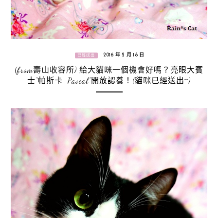
2016 年 2 月 18 日
已經送出
(from壽山收容所) 給大貓咪一個機會好嗎？亮眼大賓
士“帕斯卡-Pascal”開放認養！(貓咪已經送出^^)