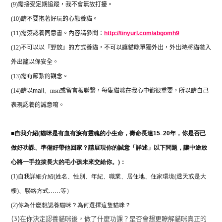
(9)
需接受定期追蹤，我不會無故打擾。
(10)
請不要抱著好玩的心態養貓。
(11)
需簽認養同意書。內容請參閱：
http://tinyurl.com/abgomh9
(12)
不可以以『野放』的方式養貓，不可以讓貓咪單獨外出，外出時將貓裝入
外出籠以保安全。
(13)
需有節紮的觀念。
(14)
請以
mail
、
msn
或留言板聯繫，每隻貓咪在我心中都很重要，所以請自己
表現認養的誠意唷。
■
自我介紹(
貓咪是有血有淚有靈魂的小生命，壽命長達
15
–
20
年，你是否已
做好功課、準備好帶他回家？請展現你的誠意「詳述」以下問題，讓中途放
心將一手拉拔長大的毛小孩未來交給你。)：
(1)自我詳細介紹(姓名、性別、年紀、職業、居住地、住家環境(透天或是大
樓)、聯絡方式……等）
(2)
你為什麼想認養貓咪？為何選擇這隻貓咪？
(3)在你決定認養貓咪後，做了什麼功課？是否會想更瞭解貓咪真正的