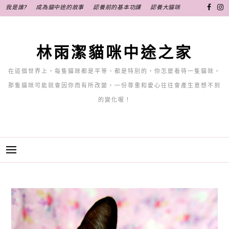
跳
我是誰?
成為貓中途的故事
認養前的基本功課
認養大貓咪
至
主
要
林雨潔貓咪中途之家
內
容
在這個世界上，每隻貓咪都是平等、都是特別的，你怎麼看待一隻貓咪，
那隻貓咪可能就會因你而有所改變，一份尊重和愛心往往會產生意想不到
的變化喔！