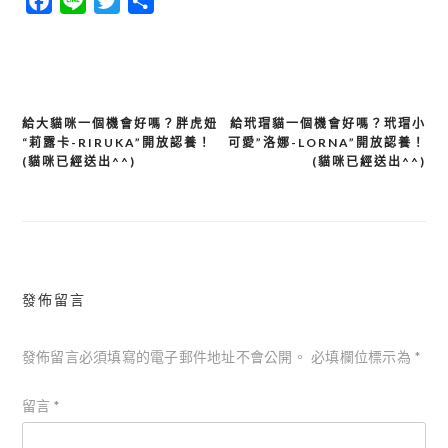
Facebook
Line
Twitter
分
享
給大貓咪一個機會好嗎？胖虎妞
給玳瑁貓一個機會好嗎？玳瑁小
文
“莉露卡-RIRUKA”開放認養！
可愛”洛娜-LORNA”開放認養！
章
(貓咪已經送出^^)
(貓咪已經送出^^)
導
覽
發佈留言
發佈留言必須填寫的電子郵件地址不會公開。
必填欄位標示為
*
留言
*