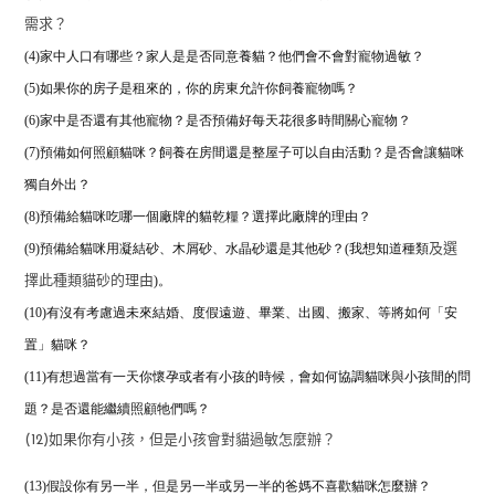
需求？
(4)家中人口有哪些？家人是是否同意養貓？他們會不會對寵物過敏？
(5)如果你的房子是租來的，你的房東允許你飼養寵物嗎？
(6)家中是否還有其他寵物？是否預備好每天花很多時間關心寵物？
(7)預備如何照顧貓咪？飼養在房間還是整屋子可以自由活動？是否會讓貓咪
獨自外出？
(8)預備給貓咪吃哪一個廠牌的貓乾糧？
選擇此廠牌的理由？
(9)預備給貓咪用凝結砂、木屑砂、水晶砂還是其他砂？(我想知道種類
及選
)。
擇此種類貓砂的理由
(10)有沒有考慮過未來結婚、度假遠遊、畢業、出國、搬家、等將如何「安
置」貓咪？
(11)有想過當有一天你懷孕或者有小孩的時候，
會如何協調貓咪與小孩間的問
題？是否還能繼續照顧牠們嗎？
(12)如果你有小孩，但是小孩會對貓過敏怎麼辦？
(13)假設你有另一半，但是另一半或另一半的爸媽不喜歡貓咪怎麼辦？