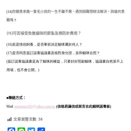
(14)
你願意承擔一隻毛小孩的一生不離不棄、遇到困難想辦法解決，與貓共患
？
難嗎
(15)可否接受負擔貓咪的節紮及預防針費用？
(16)若是情侶飼養，是否事前決定貓咪屬於何人？
(17)是否同意簽訂認養協議書及核對身分證，並和貓咪合照？
(簽訂認養協議書是為了貓咪的權益，只要好好照顧貓咪，協議書自然派不上
用場，也不會公開。)
■
聯絡方式：
Mail:
mensuno101@yahoo.com.tw
(信箱易漏信或留言在此貓咪認養板)
文章瀏覽次數:
38