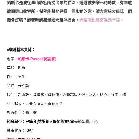
帕斯卡是我從壽山收容所撈出來的貓咪，逃過被安樂死的劫數，有幸能
離開壽山收容所，希望能幫牠尋得一個永遠的家，請大家給大貓咪一個
機會好嗎？認養時請盡量給大貓咪機會，
大貓咪也渴望得到幸福。
■
貓咪基本資料：
名字：
帕斯卡-
Pascal
(待認養)
年齡：四歲
性別：男生
品種：米克斯
個性：
超乖巧、愛撒嬌、愛呼嚕、呼嚕超級大聲、親人、貼心、懂事、隨
和、黏人、完全沒脾氣、善解人意
外觀特色：賓士貓
節育與否：
已節育
(
請認養人幫忙負擔
500
元節紮費用。
)
健康狀況：良好