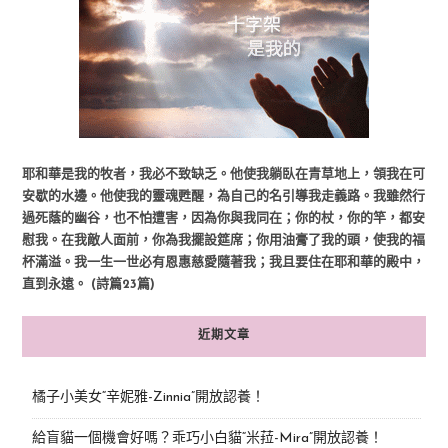
耶和華是我的牧者，我必不致缺乏。他使我躺臥在青草地上，領我在可
安歇的水邊。他使我的靈魂甦醒，為自己的名引導我走義路。我雖然行
過死蔭的幽谷，也不怕遭害，因為你與我同在；你的杖，你的竿，都安
慰我。在我敵人面前，你為我擺設筵席；你用油膏了我的頭，使我的福
杯滿溢。我一生一世必有恩惠慈愛隨著我；我且要住在耶和華的殿中，
直到永遠。 (詩篇23篇)
近期文章
橘子小美女“辛妮雅-Zinnia”開放認養！
給盲貓一個機會好嗎？乖巧小白貓“米菈-Mira”開放認養！