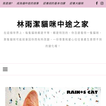
跳
我是誰?
成為貓中途的故事
認養前的基本功課
認養大貓咪
至
主
要
林雨潔貓咪中途之家
內
容
在這個世界上，每隻貓咪都是平等、都是特別的，你怎麼看待一隻貓咪，
那隻貓咪可能就會因你而有所改變，一份尊重和愛心往往會產生意想不到
的變化喔！