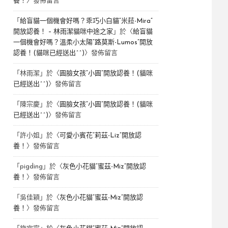
養！
〉發佈留言
「
給盲貓一個機會好嗎？乖巧小白貓“米菈-Mira”
開放認養！ – 林雨潔貓咪中途之家
」於〈
給盲貓
一個機會好嗎？溫柔小太陽“路莫斯-Lumos”開放
認養！(貓咪已經送出^^)
〉發佈留言
「
林雨潔
」於〈
圓臉女孩“小圓”開放認養！(貓咪
已經送出^^)
〉發佈留言
「
陳宗慶
」於〈
圓臉女孩“小圓”開放認養！(貓咪
已經送出^^)
〉發佈留言
「
許小姐
」於〈
可愛小賓花“莉茲-Liz”開放認
養！
〉發佈留言
「
pigding
」於〈
灰色小花貓“蜜茲-Miz”開放認
養！
〉發佈留言
「
吳佳穎
」於〈
灰色小花貓“蜜茲-Miz”開放認
養！
〉發佈留言