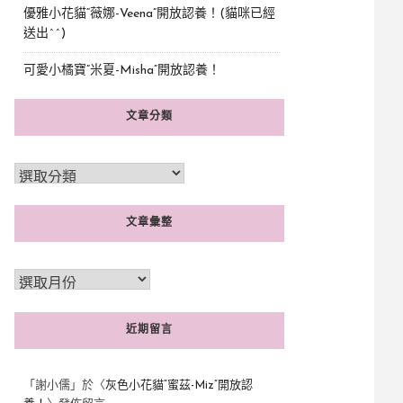
優雅小花貓“薇娜-Veena”開放認養！(貓咪已經
送出^^)
可愛小橘寶”米夏-Misha”開放認養！
文章分類
文章彙整
近期留言
「
謝小儒
」於〈
灰色小花貓“蜜茲-Miz”開放認