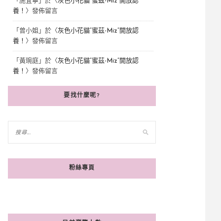
「
施宜寧
」於〈
灰色小花貓“蜜茲-Miz”開放認
養！
〉發佈留言
「
曾小姐
」於〈
灰色小花貓“蜜茲-Miz”開放認
養！
〉發佈留言
「
黃琬庭
」於〈
灰色小花貓“蜜茲-Miz”開放認
養！
〉發佈留言
要找什麼呢?
粉絲專頁