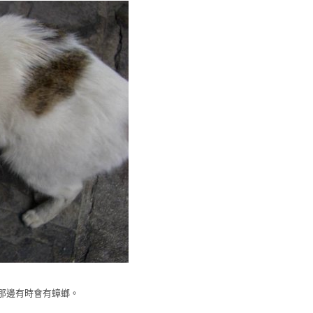
那邊有時會有蟑螂。