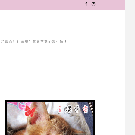
重和愛心往往會產生意想不到的變化喔！