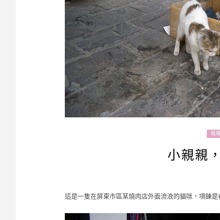
我
小親親
這是一隻在屏東市區某燒肉店外面流浪的貓咪，項鍊是