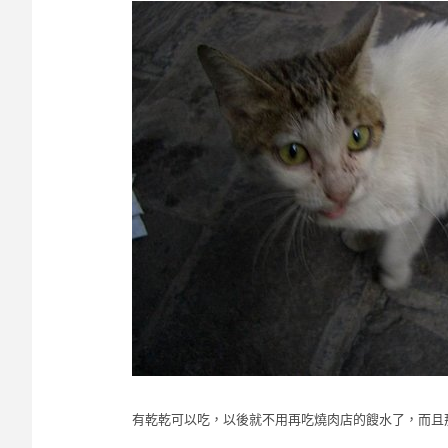
有乾乾可以吃，以後就不用再吃燒肉店的餿水了，而且