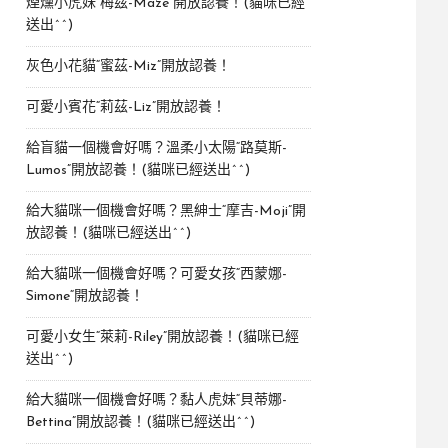
煙燻小虎妹“梅茲-Maze”開放認養！(貓咪已經
送出^^)
灰色小花貓“蜜茲-Miz”開放認養！
可愛小賓花“莉茲-Liz”開放認養！
給盲貓一個機會好嗎？溫柔小太陽“路莫斯-
Lumos”開放認養！(貓咪已經送出^^)
給大貓咪一個機會好嗎？黑紳士“摩吉-Moji”開
放認養！(貓咪已經送出^^)
給大貓咪一個機會好嗎？可愛女孩“西蒙娜-
Simone“開放認養！
可愛小女生“萊莉-Riley”開放認養！(貓咪已經
送出^^)
給大貓咪一個機會好嗎？黏人虎妹“貝蒂娜-
Bettina”開放認養！(貓咪已經送出^^)