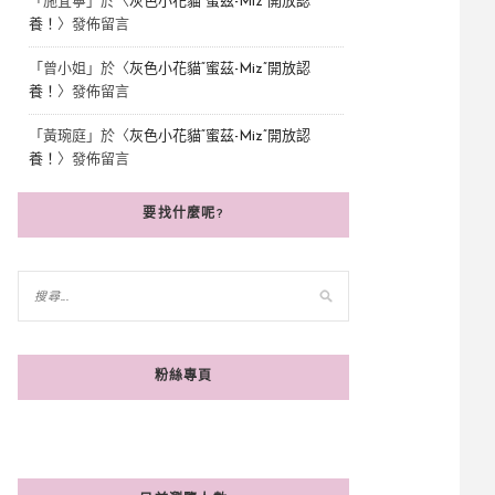
「
施宜寧
」於〈
灰色小花貓“蜜茲-Miz”開放認
養！
〉發佈留言
「
曾小姐
」於〈
灰色小花貓“蜜茲-Miz”開放認
養！
〉發佈留言
「
黃琬庭
」於〈
灰色小花貓“蜜茲-Miz”開放認
養！
〉發佈留言
要找什麼呢?
粉絲專頁