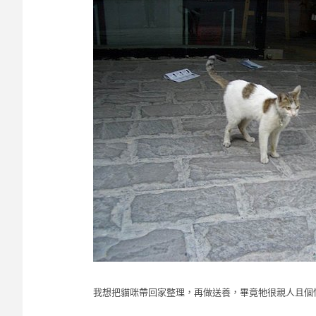
我想把貓咪帶回家整理，再做送養，畢竟牠很親人且個