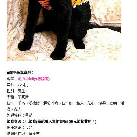
■
貓咪基本資料：
名字：
尼力
–
Nelly
(待認養)
年齡：六個月
性別：男生
品種：米克斯
個性：乖巧、愛撒嬌、超愛呼嚕、個性好、親人、貼心、溫柔、聰明、活
潑、黏人
外觀特色：黑貓
節育與否：已節育
(
請認養人幫忙負擔
500
元節紮費用。
)
健康狀況：良好
貓咪所在地：屏東市