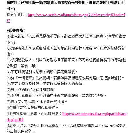
預防針：已施打第一劑
(
請認養人負擔
500
元的費用，送養時會附上預防針手
冊。
)
看更多照片：
http://www.wretch.cc/album/album.php?id=ilovenicky&book=5
37
■
認養資格：
(1)
家人的支持以及意見是很重要的，必須經過家人或室友同意。
(
住學校宿舍
不行
)
(2)
有經濟能力可以照顧貓咪，並每年施打預防針，及貓咪生病時的醫藥費負
擔。
(3)
必須是愛貓人，對貓咪有耐心且不離不棄，不可有任何虐待貓咪的行為
(
包
含毆打、禁食
…
等
)
(4)
不可以代替別人認養，請親自與雨潔聯繫。
(5)
有『一個禮拜』的試養期，若無法與貓咪適應或其他理由請把貓咪還我。
(6)
不可關籠以及鏈貓，不可以給貓咪吃人的食物。
(7)
男生必須服完兵役才能認養。
(8)
不排斥養貓新手，但必須有正確的飼養觀念，請先做好功課。
(9)
需接受定期追蹤，我不會無故打擾。
(10)
請不要抱著好玩的心態養貓。
(11)
需簽認養同意書。內容請參閱：
http://www.meetpets.idv.tw/phparticle/arti
cle.php/110
(12)
不可以以『野放』的方式養貓，不可以讓貓咪單獨外出，外出時將貓裝入
外出籠以保安全。