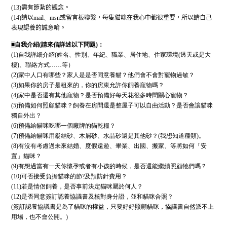
(13)
需有節紮的觀念。
(14)
請以
mail
、
msn
或留言板聯繫，每隻貓咪在我心中都很重要，所以請自己
表現認養的誠意唷。
■
自我介紹(請來信詳述以下問題)：
(1)自我詳細介紹(姓名、性別、年紀、職業、居住地、住家環境(透天或是大
樓)、聯絡方式……等）
(2)家中人口有哪些？家人是是否同意養貓？他們會不會對寵物過敏？
(3)如果你的房子是租來的，你的房東允許你飼養寵物嗎？
(4)家中是否還有其他寵物？是否預備好每天花很多時間關心寵物？
(5)預備如何照顧貓咪？飼養在房間還是整屋子可以自由活動？是否會讓貓咪
獨自外出？
(6)預備給貓咪吃哪一個廠牌的貓乾糧？
(7)預備給貓咪用凝結砂、木屑砂、水晶砂還是其他砂？(我想知道種類)。
(8)有沒有考慮過未來結婚、度假遠遊、畢業、出國、搬家、等將如何「安
置」貓咪？
(9)有想過當有一天你懷孕或者有小孩的時候，是否還能繼續照顧牠們嗎？
(10)可否接受負擔貓咪的節?及預防針費用？
(11)若是情侶飼養，是否事前決定貓咪屬於何人？
(12)是否同意簽訂認養協議書及核對身分證，並和貓咪合照？
(簽訂認養協議書是為了貓咪的權益，只要好好照顧貓咪，協議書自然派不上
用場，也不會公開。)