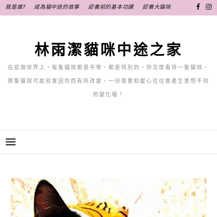
跳
我是誰?
成為貓中途的故事
認養前的基本功課
認養大貓咪
至
主
要
林雨潔貓咪中途之家
內
容
在這個世界上，每隻貓咪都是平等、都是特別的，你怎麼看待一隻貓咪，
那隻貓咪可能就會因你而有所改變，一份尊重和愛心往往會產生意想不到
的變化喔！