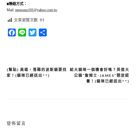
■
聯絡方式：
Mail:
mensuno101@yahoo.com.tw
文章瀏覽次數:
85
Facebook
Line
Twitter
分
享
(幫貼) 高雄，落難的波斯貓要找
給大貓咪一個機會好嗎？英俊大
文
家！(貓咪已經送出^^)
公貓“詹姆士-JAMES”開放認
章
養！(貓咪已經送出^^)
導
覽
發佈留言