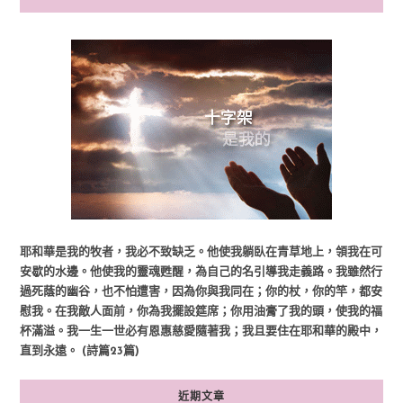
耶和華是我的牧者，我必不致缺乏。他使我躺臥在青草地上，領我在可
安歇的水邊。他使我的靈魂甦醒，為自己的名引導我走義路。我雖然行
過死蔭的幽谷，也不怕遭害，因為你與我同在；你的杖，你的竿，都安
慰我。在我敵人面前，你為我擺設筵席；你用油膏了我的頭，使我的福
杯滿溢。我一生一世必有恩惠慈愛隨著我；我且要住在耶和華的殿中，
直到永遠。 (詩篇23篇)
近期文章