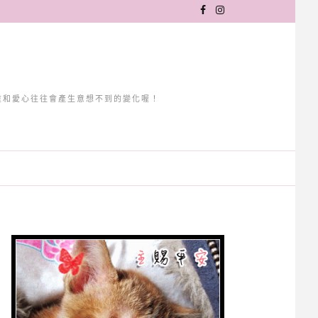
重和愛心往往會產生意想不到的變化喔！