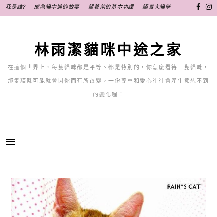
跳
我是誰?
成為貓中途的故事
認養前的基本功課
認養大貓咪
至
主
要
林雨潔貓咪中途之家
內
容
在這個世界上，每隻貓咪都是平等、都是特別的，你怎麼看待一隻貓咪，
那隻貓咪可能就會因你而有所改變，一份尊重和愛心往往會產生意想不到
的變化喔！