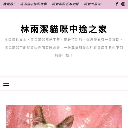
跳
我是誰?
成為貓中途的故事
認養前的基本功課
認養大貓咪
至
主
要
林雨潔貓咪中途之家
內
容
在這個世界上，每隻貓咪都是平等、都是特別的，你怎麼看待一隻貓咪，
那隻貓咪可能就會因你而有所改變，一份尊重和愛心往往會產生意想不到
的變化喔！