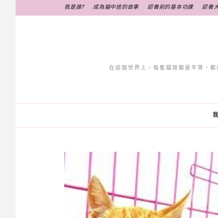
跳
我是誰?
成為貓中途的故事
認養前的基本功課
認養
至
主
要
內
容
在這個世界上，每隻貓咪都是平等、都
我