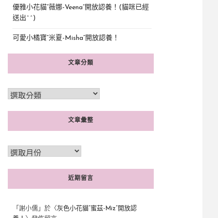
優雅小花貓“薇娜-Veena”開放認養！(貓咪已經
送出^^)
可愛小橘寶”米夏-Misha”開放認養！
文章分類
文章彙整
近期留言
「
謝小儒
」於〈
灰色小花貓“蜜茲-Miz”開放認